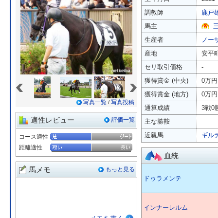
調教師
鹿戸
馬主
生産者
ノー
産地
安平
セリ取引価格
-
«
»
獲得賞金 (中央)
0万円
獲得賞金 (地方)
0万円
写真一覧
/
写真投稿
通算成績
3戦0勝
適性レビュー
評価一覧
主な勝鞍
近親馬
ギル
コース適性
距離適性
血統
馬メモ
もっと見る
ドゥラメンテ
インナーレルム