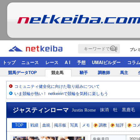
プレ
トップ
ニュース
レース
A I
予想
UMAIビルダー
コラ
競馬データTOP
競走馬
騎手
調教師
馬主
コミュニティ健全化に向けた取り組みについて
いま競輪が熱い！ netkeirinで競輪を気軽に楽しもう
ジャスティンローマ
Justin Rome
抹消 牡 黒鹿毛
TOP
戦績
血統
掲示板
写真
メモ
調教
短評
コ
生年月日
202