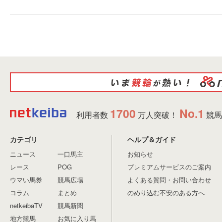
1700
No.1
利用者数
万人突破！
競馬
カテゴリ
ヘルプ＆ガイド
ニュース
一口馬主
お知らせ
レース
POG
プレミアムサービスのご案内
ウマい馬券
競馬広場
よくある質問・お問い合わせ
コラム
まとめ
のめり込む不安のある方へ
netkeibaTV
競馬新聞
地方競馬
お気に入り馬