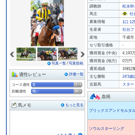
調教師
松永幹
馬主
社
募集情報
1口:12
生産者
社台フ
産地
千歳市
セリ取引価格
-
«
»
獲得賞金 (中央)
4,193
獲得賞金 (地方)
0万円
写真一覧
/
写真投稿
通算成績
16戦2勝
適性レビュー
評価一覧
主な勝鞍
24'3
近親馬
スター
コース適性
距離適性
血統
馬メモ
もっと見る
ブリックスアンドモルタ
ソウルスターリング