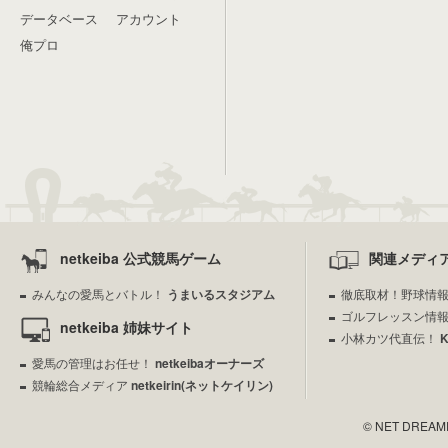
データベース
アカウント
俺プロ
netkeiba 公式競馬ゲーム
関連メディ
みんなの愛馬とバトル！
うまいるスタジアム
徹底取材！野球情
ゴルフレッスン情
netkeiba 姉妹サイト
小林カツ代直伝！
愛馬の管理はお任せ！
netkeibaオーナーズ
競輪総合メディア
netkeirin(ネットケイリン)
© NET DREAMERS