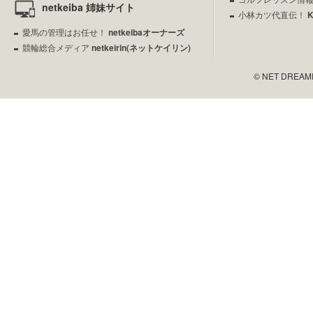
netkeiba 姉妹サイト
小林カツ代直伝！
愛馬の管理はお任せ！
netkeibaオーナーズ
競輪総合メディア
netkeirin(ネットケイリン)
© NET DREAMERS