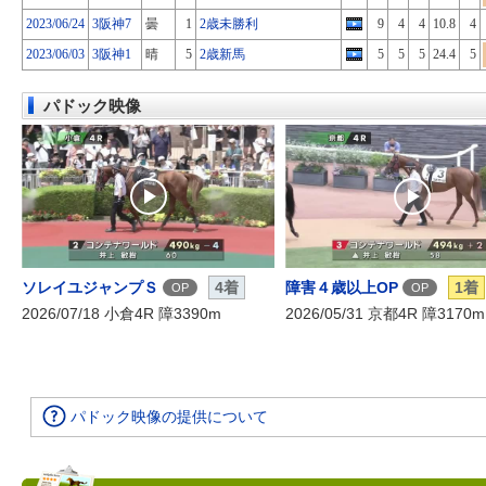
2023/06/24
3阪神7
曇
1
2歳未勝利
9
4
4
10.8
4
2023/06/03
3阪神1
晴
5
2歳新馬
5
5
5
24.4
5
パドック映像
ソレイユジャンプＳ
4着
障害４歳以上OP
1着
OP
OP
2026/07/18 小倉4R 障3390m
2026/05/31 京都4R 障3170m
パドック映像の提供について