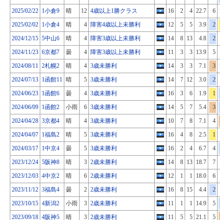
2025/02/22
1小倉9
晴
12
4歳以上1勝クラス
16
2
4
22.7
6
2025/02/02
1小倉4
晴
4
障害4歳以上未勝利
12
5
5
3.9
2
2024/12/15
5中山6
晴
4
障害3歳以上未勝利
14
8
13
4.8
2
2024/11/23
6京都7
曇
4
障害3歳以上未勝利
11
3
3
13.9
5
2024/08/11
2札幌2
晴
4
3歳未勝利
14
3
3
7.1
3
2024/07/13
1函館11
晴
5
3歳未勝利
14
7
12
3.0
2
2024/06/23
1函館6
曇
4
3歳未勝利
16
3
6
1.9
1
2024/06/09
1函館2
小雨
6
3歳未勝利
14
5
7
5.4
3
2024/04/28
3京都4
晴
4
3歳未勝利
10
7
8
7.1
4
2024/04/07
1福島2
晴
5
3歳未勝利
16
4
8
2.5
1
2024/03/17
1中京4
曇
5
3歳未勝利
16
2
4
6.7
4
2023/12/24
5阪神8
晴
3
2歳未勝利
14
8
13
18.7
7
2023/12/03
4中京2
晴
6
2歳未勝利
12
1
1
18.0
6
2023/11/12
3福島4
曇
2
2歳未勝利
16
8
15
4.4
2
2023/10/15
4新潟2
小雨
3
2歳未勝利
11
1
1
14.9
5
2023/09/18
4阪神5
晴
3
2歳未勝利
11
5
5
21.1
5