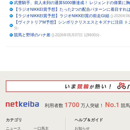
武豊騎手、前人未到の通算5000勝達成！ レジェンドの偉業に
【ラジオNIKKEI賞予想】たった2つの配合パターンに着目すれ
【ラジオNIKKEI賞予想】ラジオNIKKEI賞の前走GI組
()-2026年
【ヴィクトリアM予想】シンボリクリスエスとキズナに注目 ト
分-
競馬と野球のハナ差
()-2026年05月07日 12時00分-
1700
No.1
利用者数
万人突破！
競馬
カテゴリ
ヘルプ＆ガイド
ニュース
一口馬主
お知らせ