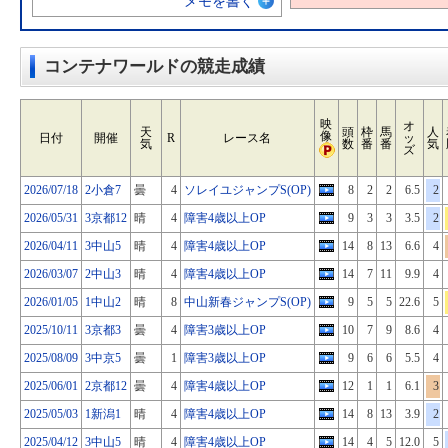
メモを書く
コンテナワールドの競走成績
映
オ
天
頭
枠
馬
人
像
日付
開催
R
レース名
ッ
気
数
番
番
気
ズ
2026/07/18
2小倉7
曇
4
ソレイユジャンプS(OP)
8
2
2
6.5
2
2026/05/31
3京都12
晴
4
障害4歳以上OP
9
3
3
3.5
2
2026/04/11
3中山5
晴
4
障害4歳以上OP
14
8
13
6.6
4
2026/03/07
2中山3
晴
4
障害4歳以上OP
14
7
11
9.9
4
2026/01/05
1中山2
晴
8
中山新春ジャンプS(OP)
9
5
5
22.6
5
2025/10/11
3京都3
曇
4
障害3歳以上OP
10
7
9
8.6
4
2025/08/09
3中京5
曇
1
障害3歳以上OP
9
6
6
5.5
4
2025/06/01
2京都12
曇
4
障害4歳以上OP
12
1
1
6.1
3
2025/05/03
1新潟1
晴
4
障害4歳以上OP
14
8
13
3.9
2
2025/04/12
3中山5
晴
4
障害4歳以上OP
14
4
5
12.0
5