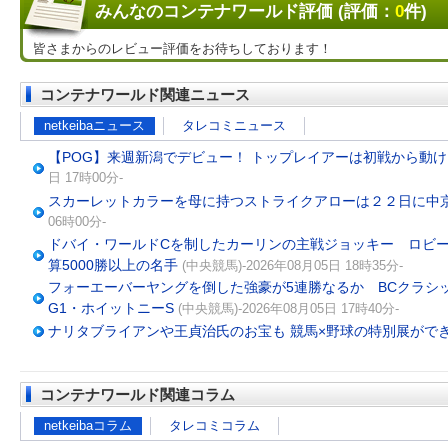
みんなのコンテナワールド評価 (評価：
0
件)
皆さまからのレビュー評価をお待ちしております！
コンテナワールド関連ニュース
netkeibaニュース
タレコミニュース
【POG】来週新潟でデビュー！ トップレイアーは初戦から動け
日 17時00分-
スカーレットカラーを母に持つストライクアローは２２日に中
06時00分-
ドバイ・ワールドCを制したカーリンの主戦ジョッキー ロビ
算5000勝以上の名手
(中央競馬)-2026年08月05日 18時35分-
フォーエーバーヤングを倒した強豪が5連勝なるか BCクラシ
G1・ホイットニーS
(中央競馬)-2026年08月05日 17時40分-
ナリタブライアンや王貞治氏のお宝も 競馬×野球の特別展がで
コンテナワールド関連コラム
netkeibaコラム
タレコミコラム