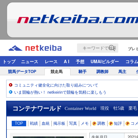
プレ
トップ
ニュース
レース
A I
予想
UMAIビルダー
コラ
競馬データTOP
競走馬
騎手
調教師
馬主
コミュニティ健全化に向けた取り組みについて
いま競輪が熱い！ netkeirinで競輪を気軽に楽しもう
コンテナワールド
Container World
現役 牡5歳 栗毛
TOP
戦績
血統
掲示板
写真
メモ
調教
短評
コ
生年月日
202