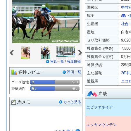
調教師
中竹
馬主
生産者
社台
産地
白老
セリ取引価格
9,02
«
»
獲得賞金 (中央)
7,58
獲得賞金 (地方)
0万円
写真一覧
/
写真投稿
通算成績
28戦3
適性レビュー
評価一覧
主な勝鞍
26'
近親馬
エコ
コース適性
距離適性
血統
馬メモ
もっと見る
エピファネイア
ユッカマウンテン