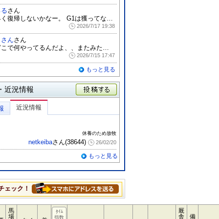
るる
さん
早く復帰しないかなー。 G1は獲ってない...
2026/7/17 19:38
とさん
さん
どこで何やってるんだよ、、またみたいよ
2026/7/15 17:47
もっと見る
・近況情報
投稿する
近況情報
報
休養のため放牧
netkeiba
さん(38644)
26/02/20
もっと見る
チェック！
馬
厩
ﾀｲﾑ
場
舎
備
指数