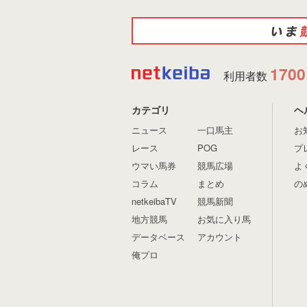
1700
利用者数
カテゴリ
ヘ
ニュース
一口馬主
お
レース
POG
プ
ウマい馬券
競馬広場
よ
コラム
まとめ
の
netkeibaTV
競馬新聞
地方競馬
お気に入り馬
データベース
アカウント
俺プロ