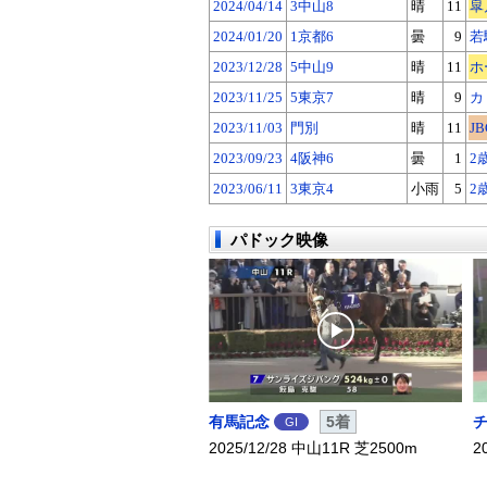
2024/04/14
3中山8
晴
11
皐
2024/01/20
1京都6
曇
9
若
2023/12/28
5中山9
晴
11
ホ
2023/11/25
5東京7
晴
9
カ
2023/11/03
門別
晴
11
JB
2023/09/23
4阪神6
曇
1
2
2023/06/11
3東京4
小雨
5
2
パドック映像
有馬記念
5着
GI
2025/12/28 中山11R 芝2500m
2