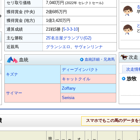
セリ取引価格
7,040万円
(2022年 セレクトセール)
»
獲得賞金 (中央)
2億685万円
獲得賞金 (地方)
1億3,420万円
通算成績
21戦5勝 [
5-3-3-10
]
覧
主な勝鞍
25'名古屋グランプリ(G2)
近親馬
グランシエロ
、
サヴォンリンナ
次走
血統
血統詳細・兄弟馬
る
次走情
ディープインパクト
キズナ
放牧
キャットクイル
Zoffany
サイマー
Serisia
績
スマホでもこの馬のデータを
映
オ