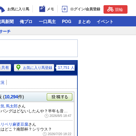
お気に入り馬
メモ
ログイン/会員登録
競輪
競馬新聞
俺プロ
一口馬主
POG
まとめ
イベント
サーチ
共有
お気に入り馬登録
17,751
人
近況
 (
10,294
件)
投稿する
漢気 馬太郎
さん
ジパングはどないしたんや？半年も音沙汰無...
2026/8/5 18:47
ベリベリ麻婆豆腐
さん
次はどこ？南部杯？シリウス？
2026/7/20 18:22