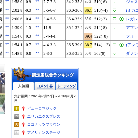
良
**
1:58.0
0.9
**
7-7-7-8
34.2-35.8
35.3
510(-6)
ジャス
重
**
2:02.8
-0.3
**
5-5-6-7
36.0-36.6
36.1
516(+4)
(ミカ
良
**
2:00.6
0.4
**
3-4-5-5
35.4-35.9
35.9
512(-2)
レガレ
良
**
1:39.0
1.5
**
11-9
35.1-37.4
38.0
514(-8)
アマン
稍
**
1:54.6
0.3
**
5-4-4-1
39.4
522(+8)
フォー
稍
**
1:54.1
-0.7
**
4-4-3-3
36.5-39.0
38.7
514(+12)
(アン
稍
**
1:48.9
0.8
**
2-3-3
36.3-35.2
35.8
502(0)
ダノン
人気順
コメント数
レーティン
集計期間：2026年7月27日～2026年8月2
グ
日
ピューロマジック
エリカエクスプレス
ココナッツブラウン
アメリカンステージ