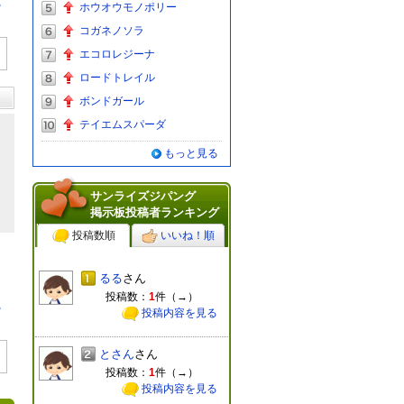
る
ホウオウモノポリー
コガネノソラ
エコロレジーナ
ロードトレイル
ボンドガール
テイエムスパーダ
もっと見る
サンライズジパング
掲示板投稿者ランキング
投稿数順
いいね！順
るる
さん
投稿数：
1
件（
→
）
る
投稿内容を見る
とさん
さん
投稿数：
1
件（
→
）
投稿内容を見る