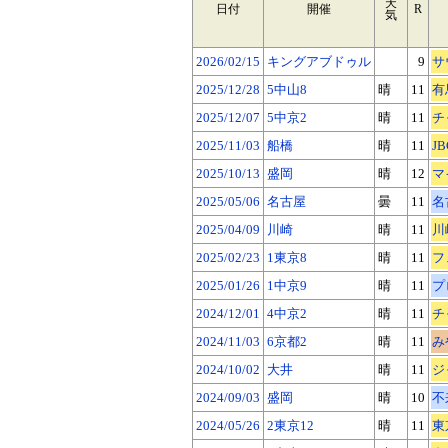
天
日付
開催
R
気
2026/02/15
キングアブドゥル
9
サ
2025/12/28
5中山8
晴
11
有
2025/12/07
5中京2
晴
11
チ
2025/11/03
船橋
晴
11
J
2025/10/13
盛岡
晴
12
マ
2025/05/06
名古屋
曇
11
名
2025/04/09
川崎
晴
11
川
2025/02/23
1東京8
晴
11
フ
2025/01/26
1中京9
晴
11
プ
2024/12/01
4中京2
晴
11
チ
2024/11/03
6京都2
晴
11
みや
2024/10/02
大井
晴
11
ジ
2024/09/03
盛岡
晴
10
不来
2024/05/26
2東京12
晴
11
東