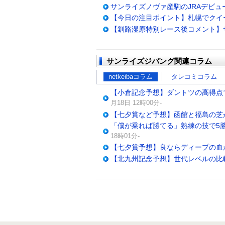
サンライズノヴァ産駒のJRAデビュ
【今日の注目ポイント】札幌でクイ
【釧路湿原特別レース後コメント】
サンライズジパング関連コラム
netkeibaコラム
タレコミコラム
【小倉記念予想】ダントツの高得点で
月18日 12時00分-
【七夕賞など予想】函館と福島の芝が
「僕が乗れば勝てる」熟練の技で5勝
18時01分-
【七夕賞予想】良ならディープの血
【北九州記念予想】世代レベルの比