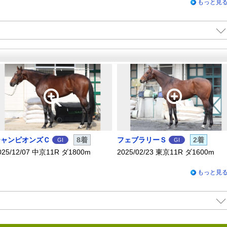
もっと見
X
Facebook
LINE
URLをコピー
チャンピオンズＣ
8着
フェブラリーＳ
2着
GI
GI
025/12/07 中京11R ダ1800m
2025/02/23 東京11R ダ1600m
もっと見