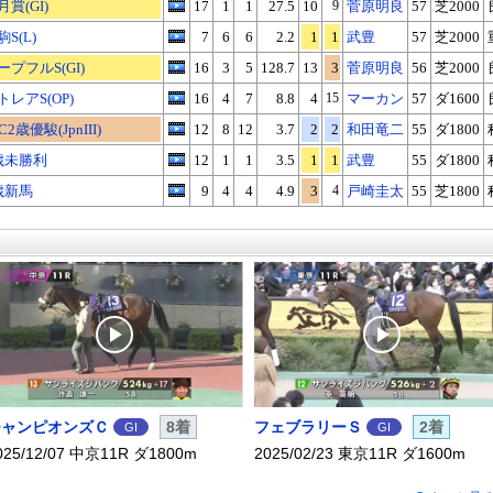
月賞(GI)
17
1
1
27.5
10
9
菅原明良
57
芝2000
駒S(L)
7
6
6
2.2
1
1
武豊
57
芝2000
ープフルS(GI)
16
3
5
128.7
13
3
菅原明良
56
芝2000
トレアS(OP)
16
4
7
8.8
4
15
マーカン
57
ダ1600
C2歳優駿(JpnIII)
12
8
12
3.7
2
2
和田竜二
55
ダ1800
歳未勝利
12
1
1
3.5
1
1
武豊
55
ダ1800
歳新馬
9
4
4
4.9
3
4
戸崎圭太
55
芝1800
チャンピオンズＣ
8着
フェブラリーＳ
2着
GI
GI
025/12/07 中京11R ダ1800m
2025/02/23 東京11R ダ1600m