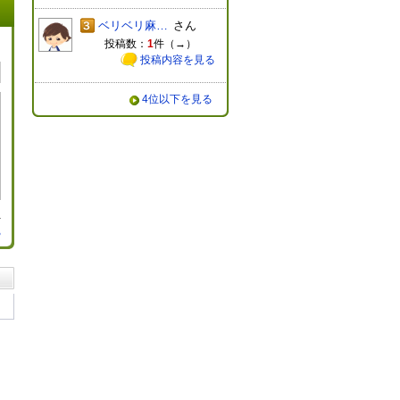
ベリベリ麻婆豆腐
さん
投稿数：
1
件（
→
）
投稿内容を見る
4位以下を見る
る