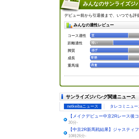
みんなのサンライズジパ
デビュー前から引退後まで、いつでも評
みんなの適性レビュー
コース適性
距離適性
脚質
成長
重馬場
サンライズジパング関連ニュース
netkeibaニュース
タレコミニュー
【メイクデビュー中京2Rレース後
30分-
【中京2R新馬戦結果】ジャスティ
10時26分-