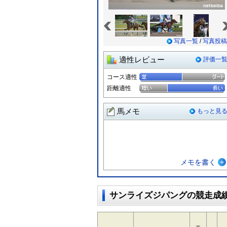
«
写真一覧
/
写真投稿
適性レビュー
評価一
コース適性
距離適性
馬メモ
もっと見
メモを書く
サンライズジパングの競走成