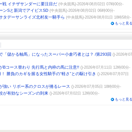
ー戦 イチザサンダーに要注目だ
(中央競馬)-2026年08月02日 07時00分-
ーンSと新潟でアイビスSD
(中央競馬)-2026年08月02日 06時00分-
サタデーサンライズ北村友一騎手ら
(中央競馬)-2026年08月01日 18時58分-
もっと見
「儲かる軸馬」になったスーパー小倉巧者とは？ /第293回
()-2026年0
Bコース替わり 先行馬と内枠の馬に注意!!
()-2026年07月11日 12時00分-
！ 勝負のカギを握る女性騎手の“軽さ”との駆け引き
()-2026年07月07日
が強い リボー系のクロスが捲るレース
()-2026年07月05日 18時00分-
較が有効なシーズンの到来
()-2026年07月02日 12時00分-
もっと見