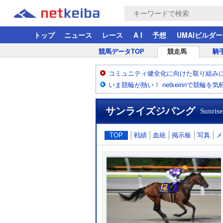
トップ
ニュース
レース
A I
予想
UMAIビルダー
競馬データTOP
競走馬
騎
コミュニティ健全化に向けた取り組み
いま競輪が熱い！ netkeirinで競輪を
サンライズジパング
Sunris
TOP
戦績
血統
掲示板
写真
メ