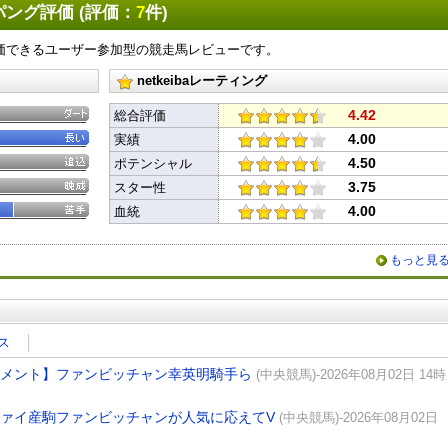
ング評価 (評価：
7
件)
価できるユーザー参加型の競走馬レビューです。
netkeibaレーティング
4.42
総合評価
4.00
実績
4.50
ポテンシャル
3.75
スター性
4.00
血統
もっと見
ス
コメント】ファンビッチャン幸英明騎手ら
(中央競馬)-2026年08月02日 14時
ファイ産駒ファンビッチャンが人気に応えてV
(中央競馬)-2026年08月02日