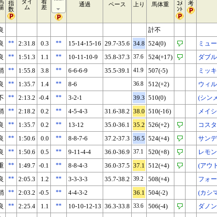
馬
タイ
着
指
ｺﾒ
考
通過
ペース
上り
馬体重
場
ム
差
数
ﾝﾄ
良
計不
良
**
2:31.8
0.3
**
15-14-15-16
29.7-35.6
34.8
524(0)
ミュー
良
**
1:51.3
1.1
**
10-11-10-9
35.8-37.3
37.6
524(+17)
ダブル
稍
**
1:55.8
3.8
**
6-6-6-9
35.5-39.1
41.9
507(-5)
ミッキ
良
**
1:35.7
1.4
**
8-6
36.8
512(+2)
ウィル
不
**
2:13.2
-0.4
**
3-2-1
39.3
510(0)
(シン
稍
**
2:18.2
0.2
**
4-5-4-3
31.6-38.2
38.0
510(-16)
メイシ
良
**
1:35.7
0.2
**
13-12
35.0-36.1
35.2
526(+2)
コスタ
良
**
1:50.6
0.0
**
8-8-7-6
37.2-37.3
36.5
524(+4)
サンデ
良
**
1:50.6
0.5
**
9-11-4-4
36.0-36.9
37.1
520(+8)
レモン
重
**
1:49.7
-0.1
**
8-8-4-3
36.0-37.5
37.1
512(+4)
(アウ
良
**
2:05.3
1.2
**
3-3-3-3
35.7-38.2
39.2
508(+4)
フォー
稍
**
2:03.2
-0.5
**
4-4-3-2
36.1
504(-2)
(カシ
良
**
2:25.4
1.1
**
10-10-12-13
36.3-33.8
33.6
506(-4)
ダノン