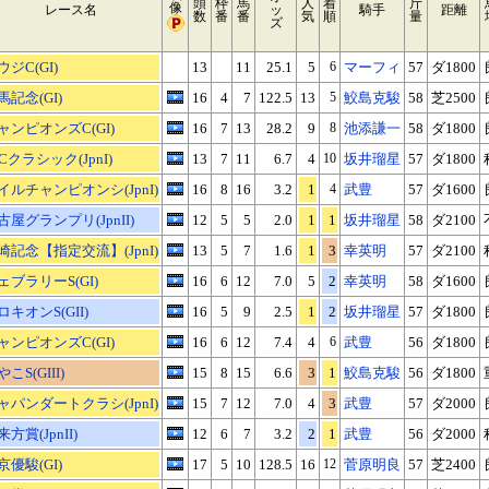
頭
枠
馬
人
着
斤
像
レース名
ッ
騎手
距離
数
番
番
気
順
量
ズ
ウジC(GI)
13
11
25.1
5
6
マーフィ
57
ダ1800
馬記念(GI)
16
4
7
122.5
13
5
鮫島克駿
58
芝2500
ャンピオンズC(GI)
16
7
13
28.2
9
8
池添謙一
58
ダ1800
BCクラシック(JpnI)
13
7
11
6.7
4
10
坂井瑠星
57
ダ1800
イルチャンピオンシ(JpnI)
16
8
16
3.2
1
4
武豊
57
ダ1600
古屋グランプリ(JpnII)
12
5
5
2.0
1
1
坂井瑠星
58
ダ2100
崎記念【指定交流】(JpnI)
13
5
7
1.6
1
3
幸英明
57
ダ2100
ェブラリーS(GI)
16
6
12
7.0
5
2
幸英明
58
ダ1600
ロキオンS(GII)
16
5
9
2.5
1
2
坂井瑠星
57
ダ1800
ャンピオンズC(GI)
16
6
12
7.4
4
6
武豊
56
ダ1800
こS(GIII)
15
8
15
6.6
3
1
鮫島克駿
56
ダ1800
ャパンダートクラシ(JpnI)
15
7
12
7.0
4
3
武豊
57
ダ2000
方賞(JpnII)
12
6
7
3.2
2
1
武豊
56
ダ2000
京優駿(GI)
17
5
10
128.5
16
12
菅原明良
57
芝2400