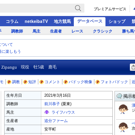
プレミアムサービス
データベース
コラム
netkeibaTV
地方競馬
ショップ
手
調教師
馬主
生産者
レース
クラシック
勝ち馬
について
気軽に楽しもう
e Zipangu
現役 牡5歳 鹿毛
モ
調教
短評
コメント
パドック映像
フォトパドック
生年月日
2021年3月16日
掲示板
調教師
前川恭子
(栗東)
馬主
ライフハウス
生産者
追分ファーム
産地
安平町