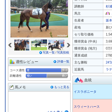
調教師
杉
馬主
生産者
坂
産地
新
セリ取引価格
1,5
«
»
獲得賞金 (中央)
3,6
獲得賞金 (地方)
0万
写真一覧
/
写真投稿
通算成績
27戦
適性レビュー
評価一覧
主な勝鞍
24
近親馬
ラ
コース適性
距離適性
血統
馬メモ
もっと見る
イスラボニータ
スウィートハース