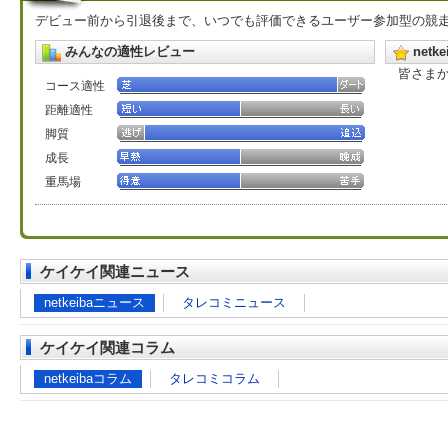
デビュー前から引退後まで、いつでも評価できるユーザー参加型の競
みんなの適性レビュー
net
皆さま
コース適性
距離適性
脚質
成長
重馬場
ケイケイ関連ニュース
netkeibaニュース
タレコミニュース
ケイケイ関連コラム
netkeibaコラム
タレコミコラム