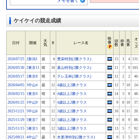
メモを書く
ケイケイの競走成績
映
オ
天
頭
枠
馬
像
日付
開催
R
レース名
ッ
気
数
番
番
ズ
2026/07/25
2新潟1
曇
6
豊栄特別(2勝クラス)
15
3
4
131.
2026/05/30
2東京11
晴
10
葉山特別(2勝クラス)
11
7
9
103.
2026/05/17
2東京8
晴
9
テレ玉杯(2勝クラス)
12
2
2
46.
2026/04/05
3中山4
曇
12
4歳以上2勝クラス
12
7
10
24.
2026/02/15
1東京6
晴
8
4歳以上2勝クラス
14
5
8
48.
2026/01/25
1中山9
晴
7
4歳以上2勝クラス
9
8
10
37.
2025/12/21
5中山6
雨
12
3歳以上2勝クラス
16
6
11
20.
2025/11/29
5東京7
晴
12
3歳以上2勝クラス
9
8
9
88.
2025/11/15
5東京3
晴
12
3歳以上2勝クラス
13
5
7
92.
2025/09/21
4中山7
曇
9
木更津特別(2勝クラス)
9
5
5
57.