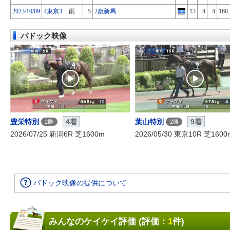
2023/10/09
4東京3
雨
5
2歳新馬
13
4
4
168.
パドック映像
豊栄特別
4着
葉山特別
9着
2勝
2勝
2026/07/25 新潟6R 芝1600m
2026/05/30 東京10R 芝1600
パドック映像の提供について
みんなのケイケイ評価 (評価：
1
件)