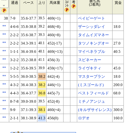
勝ち馬
ｺﾒ
考
通過
ペース
上り
馬体重
賞金
(2着馬)
ﾝﾄ
38
7-9
35.6-37.7
39.5
469(+1)
ベイビーゲート
**
4-6-6
35.8-38.8
39.2
468(+8)
ザーシッダレイ
18.0
**
2-2-2
35.6-38.7
39.3
460(+8)
タイムイズマネー
**
2-2-2
34.3-39.1
40.1
452(-17)
タツノキングオー
27.0
**
1-1-1
36.4-39.6
40.1
469(+13)
マイベネラブル
40.5
**
3-2-2
35.2-38.8
41.1
456(-3)
スピネーカー
**
1-2-2
35.6-39.5
39.9
459(+17)
ライヴキティ
45.0
**
5-5-5
36.0-38.5
38.2
442(-4)
マスタープラン
18.0
**
4-3-2
36.4-38.3
38.2
446(+1)
(ミスゴールド)
200.0
**
4-4-3
36.4-37.7
36.8
445(-7)
ベストフィールド
68.0
**
8-7-8
39.0-39.0
39.5
452(-8)
ミチノアンジュ
**
9-9
37.1-39.3
38.1
460(+4)
(キルザサイレンス)
300.0
**
2-1-1
38.1-38.9
41.3
456(0)
ロデオ
160.0