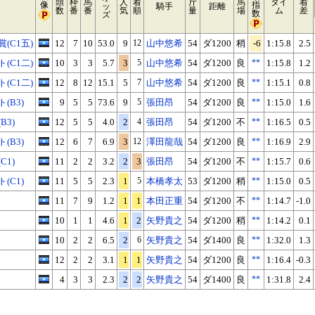
頭
枠
馬
人
着
斤
馬
タイ
着
像
指
ッ
騎手
距離
数
番
番
気
順
量
場
ム
差
数
ズ
(C1五)
12
7
10
53.0
9
12
山中悠希
54
ダ1200
稍
-6
1:15.8
2.5
(C1二)
10
3
3
5.7
3
5
山中悠希
54
ダ1200
良
**
1:15.8
1.2
(C1二)
12
8
12
15.1
5
7
山中悠希
54
ダ1200
良
**
1:15.1
0.8
(B3)
9
5
5
73.6
9
5
張田昂
54
ダ1200
良
**
1:15.0
1.6
3)
12
5
5
4.0
2
4
張田昂
54
ダ1200
不
**
1:16.5
0.5
(B3)
12
6
7
6.9
3
12
澤田龍哉
54
ダ1200
良
**
1:16.9
2.9
1)
11
2
2
3.2
2
3
張田昂
54
ダ1200
不
**
1:15.7
0.6
(C1)
11
5
5
2.3
1
5
本橋孝太
53
ダ1200
稍
**
1:15.0
0.5
11
7
9
1.2
1
1
本田正重
54
ダ1200
不
**
1:14.7
-1.0
10
1
1
4.6
1
2
矢野貴之
54
ダ1200
稍
**
1:14.2
0.1
10
2
2
6.5
2
6
矢野貴之
54
ダ1400
良
**
1:32.0
1.3
12
2
2
3.1
1
1
矢野貴之
54
ダ1200
良
**
1:16.4
-0.3
4
3
3
2.3
2
2
矢野貴之
54
ダ1400
良
**
1:31.8
2.4