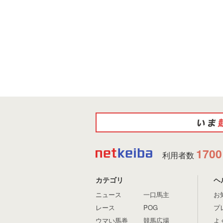
1700
利用者数
カテゴリ
ヘ
ニュース
一口馬主
お
レース
POG
プ
ウマい馬券
競馬広場
よ