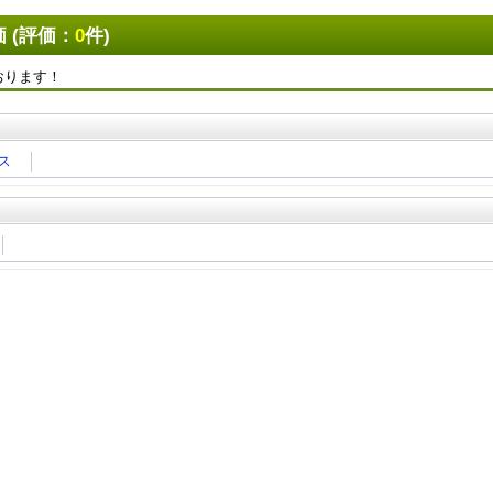
 (評価：
0
件)
おります！
X
Facebook
LINE
URLをコピー
ス