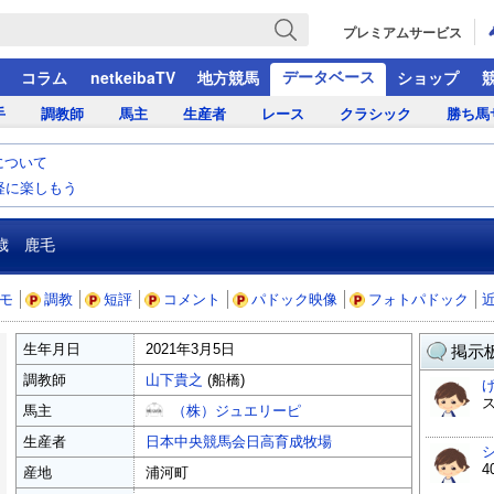
プレミアムサービス
データベース
コラム
netkeibaTV
地方競馬
ショップ
手
調教師
馬主
生産者
レース
クラシック
勝ち馬
について
気軽に楽しもう
歳 鹿毛
モ
調教
短評
コメント
パドック映像
フォトパドック
生年月日
2021年3月5日
掲示板
調教師
山下貴之
(船橋)
馬主
（株）ジュエリーピ
生産者
日本中央競馬会日高育成牧場
産地
浦河町