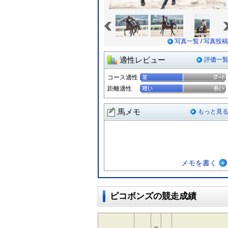
«
写真一覧
/
写真投稿
適性レビュー
評価一
コース適性
距離適性
馬メモ
もっと見
メモを書く
ピコボンズの競走成績