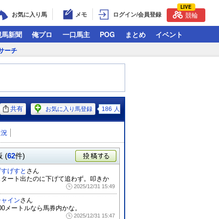
LIVE
お気に入り馬
メモ
ログイン/会員登録
競輪
競馬新聞
俺プロ
一口馬主
POG
まとめ
イベント
サーチ
共有
お気に入り馬登録
186
人
近況
 (
62
件)
投稿する
げすげすと
さん
スタート出たのに下げて追わず。叩きか
2025/12/31 15:49
シャイン
さん
400メートルなら馬券内かな。
2025/12/31 15:47