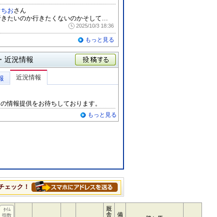
ぐちお
さん
行きたいのか行きたくないのかそして伸びな...
2025/10/3 18:36
もっと見る
・近況情報
投稿する
近況情報
報
らの情報提供をお待ちしております。
もっと見る
チェック！
厩
ﾀｲﾑ
舎
備
指数