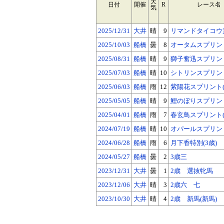
天
日付
開催
R
レース名
気
2025/12/31
大井
晴
9
リマンドタイコウ賞
2025/10/03
船橋
曇
8
オータムスプリント
2025/08/31
船橋
晴
9
獅子奮迅スプリント
2025/07/03
船橋
晴
10
シトリンスプリント
2025/06/03
船橋
雨
12
紫陽花スプリント(B
2025/05/05
船橋
晴
9
鯉のぼりスプリント
2025/04/01
船橋
雨
7
春玄鳥スプリント(C
2024/07/19
船橋
晴
10
オパールスプリント
2024/06/28
船橋
雨
6
月下香特別(3歳)
2024/05/27
船橋
曇
2
3歳三
2023/12/31
大井
曇
1
2歳 選抜牝馬
2023/12/06
大井
晴
3
2歳六 七
2023/10/30
大井
晴
4
2歳 新馬(新馬)