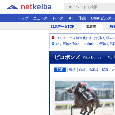
トップ
ニュース
レース
A I
予想
UMAIビルダー
競馬データTOP
競走馬
騎
コミュニティ健全化に向けた取り組み
いま競輪が熱い！ netkeirinで競輪を
ピコボンズ
Piko Bonds
牝5
TOP
戦績
血統
掲示板
写真
メ