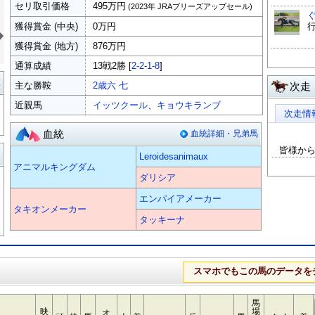
セリ取引価格
495万円
(2023年 JRAブリーズアップセール)
»
獲得賞金 (中央)
0万円
獲得賞金 (地方)
876万円
通算成績
13戦2勝 [
2-2-1-8
]
覧
主な勝鞍
2歳六 七
次走
近親馬
イッツクール
、
キョウキランブ
次走情
血統
血統詳細・兄弟馬
皆様か
る
Leroidesanimaux
アニマルキングダム
ダリシア
エンパイアメーカー
タキオンメーカー
タッキーナ
スマホでもこの馬のデータを
馬
映
場
オ