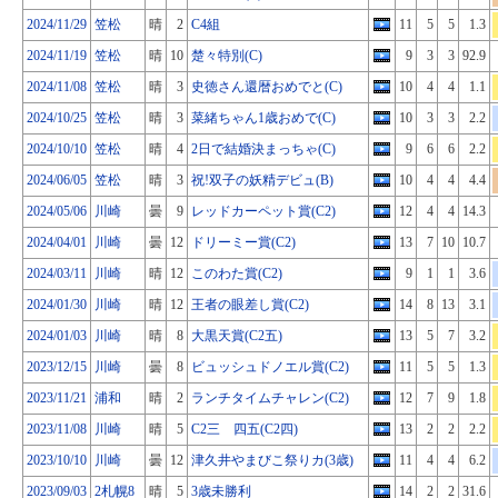
2024/11/29
笠松
晴
2
C4組
11
5
5
1.3
2024/11/19
笠松
晴
10
楚々特別(C)
9
3
3
92.9
2024/11/08
笠松
晴
3
史徳さん還暦おめでと(C)
10
4
4
1.1
2024/10/25
笠松
晴
3
菜緒ちゃん1歳おめで(C)
10
3
3
2.2
2024/10/10
笠松
晴
4
2日で結婚決まっちゃ(C)
9
6
6
2.2
2024/06/05
笠松
晴
3
祝!双子の妖精デビュ(B)
10
4
4
4.4
2024/05/06
川崎
曇
9
レッドカーペット賞(C2)
12
4
4
14.3
2024/04/01
川崎
曇
12
ドリーミー賞(C2)
13
7
10
10.7
2024/03/11
川崎
晴
12
このわた賞(C2)
9
1
1
3.6
2024/01/30
川崎
晴
12
王者の眼差し賞(C2)
14
8
13
3.1
2024/01/03
川崎
晴
8
大黒天賞(C2五)
13
5
7
3.2
2023/12/15
川崎
曇
8
ビュッシュドノエル賞(C2)
11
5
5
1.3
2023/11/21
浦和
晴
2
ランチタイムチャレン(C2)
12
7
9
1.8
2023/11/08
川崎
晴
5
C2三 四五(C2四)
13
2
2
2.2
2023/10/10
川崎
曇
12
津久井やまびこ祭りカ(3歳)
11
4
4
6.2
2023/09/03
2札幌8
晴
5
3歳未勝利
14
2
2
31.6