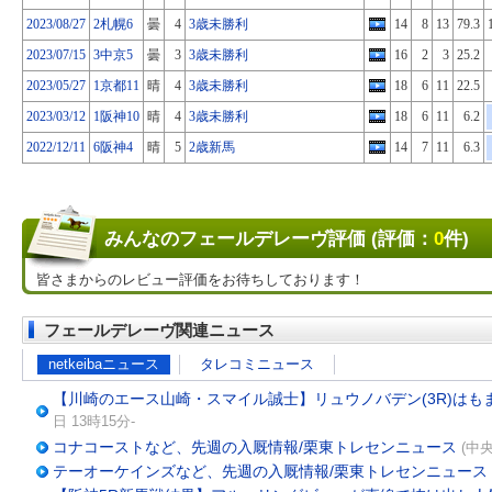
2023/08/27
2札幌6
曇
4
3歳未勝利
14
8
13
79.3
2023/07/15
3中京5
曇
3
3歳未勝利
16
2
3
25.2
2023/05/27
1京都11
晴
4
3歳未勝利
18
6
11
22.5
2023/03/12
1阪神10
晴
4
3歳未勝利
18
6
11
6.2
2022/12/11
6阪神4
晴
5
2歳新馬
14
7
11
6.3
みんなのフェールデレーヴ評価 (評価：
0
件)
皆さまからのレビュー評価をお待ちしております！
フェールデレーヴ関連ニュース
netkeibaニュース
タレコミニュース
【川崎のエース山崎・スマイル誠士】リュウノバデン(3R)はも
日 13時15分-
コナコーストなど、先週の入厩情報/栗東トレセンニュース
(中央
テーオーケインズなど、先週の入厩情報/栗東トレセンニュース