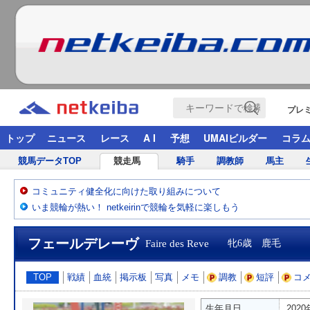
プレ
トップ
ニュース
レース
A I
予想
UMAIビルダー
コラ
競馬データTOP
競走馬
騎手
調教師
馬主
コミュニティ健全化に向けた取り組みについて
いま競輪が熱い！ netkeirinで競輪を気軽に楽しもう
フェールデレーヴ
Faire des Reve
牝6歳 鹿毛
TOP
戦績
血統
掲示板
写真
メモ
調教
短評
コ
生年月日
202