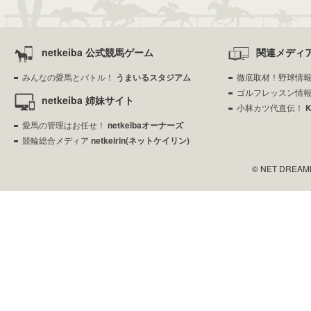
netkeiba 公式競馬ゲーム
関連メディ
みんなの愛馬とバトル！
うまいるスタジアム
徹底取材！野球情
ゴルフレッスン情
netkeiba 姉妹サイト
小林カツ代直伝！
愛馬の管理はお任せ！
netkeibaオーナーズ
競輪総合メディア
netkeirin(ネットケイリン)
© NET DREAMERS