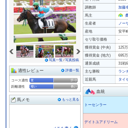
調教師
加藤
馬主
生産者
ノー
産地
安平
セリ取引価格
-
«
»
獲得賞金 (中央)
125
獲得賞金 (地方)
695
写真一覧
/
写真投稿
通算成績
31戦6
適性レビュー
評価一覧
主な勝鞍
ラン
近親馬
タイ
コース適性
距離適性
血統
馬メモ
もっと見る
トーセンラー
デイトユアドリーム