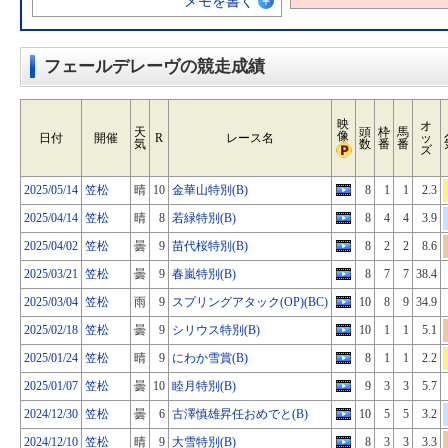
メモを書く
フェールデレーヴの競走成績
映
オ
天
頭
枠
馬
像
日付
開催
R
レース名
ッ
気
数
番
番
ズ
2025/05/14
笠松
晴
10
金華山特別(B)
8
1
1
2.3
2025/04/14
笠松
晴
8
若緑特別(B)
8
4
4
3.9
2025/04/02
笠松
曇
9
苗代桜特別(B)
8
2
2
8.6
2025/03/21
笠松
曇
9
春嵐特別(B)
8
7
7
38.4
2025/03/04
笠松
雨
9
スプリングアタック(OP)(BC)
10
8
9
34.9
2025/02/18
笠松
曇
9
シリウス特別(B)
10
1
1
5.1
2025/01/24
笠松
晴
9
にわか雪賞(B)
8
1
1
2.2
2025/01/07
笠松
曇
10
睦月特別(B)
9
3
3
5.7
2024/12/30
笠松
曇
6
古澤慎雄昇任おめでと(B)
10
5
5
3.2
2024/12/10
笠松
晴
9
大雪特別(B)
8
3
3
3.3