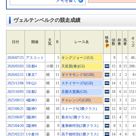
メモを書く
ヴェルテンベルクの競走成績
映
オ
天
頭
枠
馬
像
日付
開催
R
レース名
ッ
気
数
番
番
ズ
2026/07/25
アスコット
5
キングジョージ(GI)
9
5
48.
2026/05/03
3京都4
小雨
11
天皇賞(春)(GI)
15
8
15
208.
2026/02/21
1東京7
晴
11
ダイヤモンドS(GIII)
15
2
2
8.
2025/12/06
5中山1
晴
11
ステイヤーズS(GII)
14
1
1
11.
2025/10/05
3京都2
曇
11
京都大賞典(GII)
18
6
11
151.
2025/09/13
4阪神3
曇
11
チャレンジC(GIII)
15
3
5
22.
2025/06/21
3阪神5
晴
10
ストークS(3勝クラス)
12
8
12
17.
2025/06/07
3阪神1
曇
11
垂水S(3勝クラス)
15
4
7
13.
2025/04/20
2阪神8
曇
9
蓬莱峡特別(2勝クラス)
8
5
5
4.
2025/02/23
1小倉10
曇
9
高千穂特別(1勝クラス)
14
4
6
6.