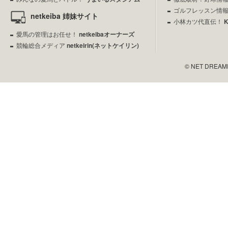
ゴルフレッスン情
netkeiba 姉妹サイト
小林カツ代直伝！
愛馬の管理はお任せ！
netkeibaオーナーズ
競輪総合メディア
netkeirin(ネットケイリン)
© NET DREAMERS