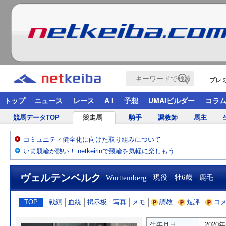
プレ
トップ
ニュース
レース
A I
予想
UMAIビルダー
コラ
競馬データTOP
競走馬
騎手
調教師
馬主
コミュニティ健全化に向けた取り組みについて
いま競輪が熱い！ netkeirinで競輪を気軽に楽しもう
ヴェルテンベルク
Wurttemberg
現役 牡6歳 鹿毛
TOP
戦績
血統
掲示板
写真
メモ
調教
短評
コ
生年月日
2020