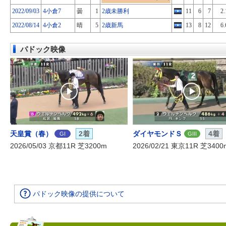
2022/09/03
4小倉7
曇
1
2歳未勝利
11
6
7
2.
2022/08/14
4小倉2
晴
5
2歳新馬
13
8
12
6.
パドック映像
天皇賞（春）
2着
ダイヤモンドＳ
4着
GI
GIII
2026/05/03 京都11R 芝3200m
2026/02/21 東京11R 芝3400
パドック映像の提供について