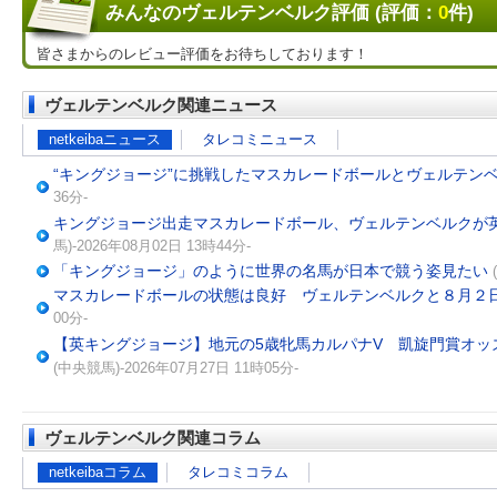
みんなのヴェルテンベルク評価 (評価：
0
件)
皆さまからのレビュー評価をお待ちしております！
ヴェルテンベルク関連ニュース
netkeibaニュース
タレコミニュース
“キングジョージ”に挑戦したマスカレードボールとヴェルテン
36分-
キングジョージ出走マスカレードボール、ヴェルテンベルクが英
馬)-2026年08月02日 13時44分-
「キングジョージ」のように世界の名馬が日本で競う姿見たい
マスカレードボールの状態は良好 ヴェルテンベルクと８月２
00分-
【英キングジョージ】地元の5歳牝馬カルパナV 凱旋門賞オッ
(中央競馬)-2026年07月27日 11時05分-
ヴェルテンベルク関連コラム
netkeibaコラム
タレコミコラム