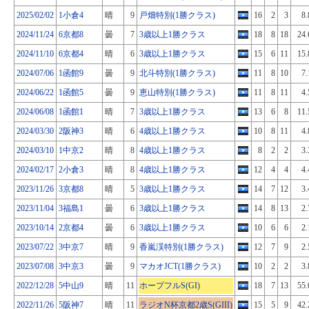
2025/02/02
1小倉4
晴
9
戸畑特別(1勝クラス)
16
2
3
8.
2024/11/24
6京都8
曇
7
3歳以上1勝クラス
18
8
18
24.
2024/11/10
6京都4
晴
6
3歳以上1勝クラス
15
6
11
15.
2024/07/06
1函館9
曇
9
北斗特別(1勝クラス)
11
8
10
7.
2024/06/22
1函館5
曇
9
恵山特別(1勝クラス)
11
8
11
4.
2024/06/08
1函館1
晴
7
3歳以上1勝クラス
13
6
8
11.
2024/03/30
2阪神3
晴
6
4歳以上1勝クラス
10
8
11
4.
2024/03/10
1中京2
晴
8
4歳以上1勝クラス
8
2
2
3.
2024/02/17
2小倉3
晴
8
4歳以上1勝クラス
12
4
4
4.
2023/11/26
3京都8
晴
5
3歳以上1勝クラス
14
7
12
3.
2023/11/04
3福島1
曇
6
3歳以上1勝クラス
14
8
13
2.
2023/10/14
2京都4
曇
6
3歳以上1勝クラス
10
6
6
2.
2023/07/22
3中京7
晴
9
香嵐渓特別(1勝クラス)
12
7
9
2.
2023/07/08
3中京3
曇
9
マカオJCT(1勝クラス)
10
2
2
3.
2022/12/28
5中山9
晴
11
ホープフルS(GI)
18
7
13
55.
2022/11/26
5阪神7
晴
11
ラジオN杯京都2歳S(GIII)
15
5
9
42.