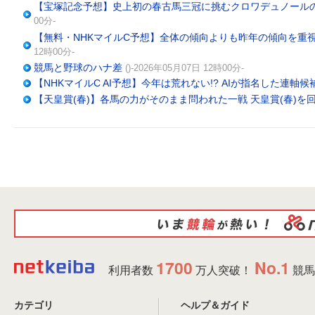
【宝塚記念予想】史上初の春古馬三冠に挑むクロワデュノールの妙味
00分-
【無料・NHKマイルC予想】全体の傾向よりも昨年の傾向を重視
12時00分-
競馬と野球のハナ差
()-2026年05月07日 12時00分-
【NHKマイルC AI予想】今年は荒れない!? AIが指名した連軸
【天皇賞(春)】各馬の力がそのまま問われた一戦 天皇賞(春)を
1700
No.1
利用者数
万人突破！
競馬
カテゴリ
ヘルプ＆ガイド