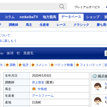
プレミアムサービス
データベース
コラム
netkeibaTV
地方競馬
ショップ
手
調教師
馬主
生産者
レース
クラシック
勝ち馬
について
気軽に楽しもう
eio
抹消 牡 黒鹿毛
モ
調教
短評
コメント
パドック映像
フォトパドック
生年月日
2020年5月6日
掲示板
調教師
井上智史
(栗東)
馬主
中島稔
生産者
アースファーム
産地
日高町