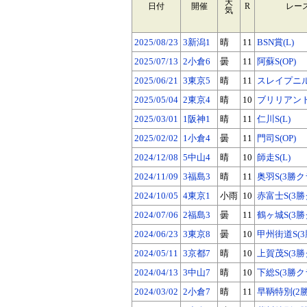
天
日付
開催
R
レー
気
2025/08/23
3新潟1
晴
11
BSN賞(L)
2025/07/13
2小倉6
曇
11
阿蘇S(OP)
2025/06/21
3東京5
晴
11
スレイプニルS
2025/05/04
2東京4
晴
10
ブリリアントS
2025/03/01
1阪神1
晴
11
仁川S(L)
2025/02/02
1小倉4
曇
11
門司S(OP)
2024/12/08
5中山4
晴
10
師走S(L)
2024/11/09
3福島3
晴
11
奥羽S(3勝ク
2024/10/05
4東京1
小雨
10
赤富士S(3勝
2024/07/06
2福島3
曇
11
鶴ヶ城S(3勝
2024/06/23
3東京8
曇
10
甲州街道S(
2024/05/11
3京都7
晴
10
上賀茂S(3勝
2024/04/13
3中山7
晴
10
下総S(3勝ク
2024/03/02
2小倉7
晴
11
早鞆特別(2