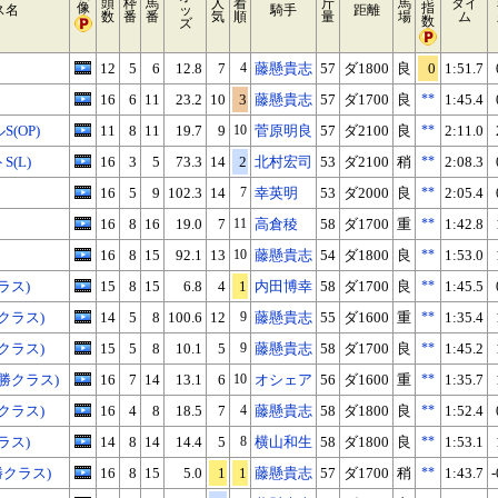
頭
枠
馬
人
着
斤
馬
タイ
像
指
ス名
ッ
騎手
距離
数
番
番
気
順
量
場
ム
数
ズ
12
5
6
12.8
7
4
藤懸貴志
57
ダ1800
良
0
1:51.7
16
6
11
23.2
10
3
藤懸貴志
57
ダ1700
良
**
1:45.4
(OP)
11
8
11
19.7
9
10
菅原明良
57
ダ2100
良
**
2:11.0
(L)
16
3
5
73.3
14
2
北村宏司
53
ダ2100
稍
**
2:08.3
16
5
9
102.3
14
7
幸英明
53
ダ2000
良
**
2:05.4
16
8
16
19.0
7
11
高倉稜
58
ダ1700
重
**
1:42.8
16
8
15
92.1
13
10
藤懸貴志
54
ダ1800
良
**
1:53.0
ラス)
15
8
15
6.8
4
1
内田博幸
58
ダ1700
良
**
1:45.5
クラス)
14
5
8
100.6
12
9
藤懸貴志
55
ダ1600
重
**
1:35.4
クラス)
15
5
8
10.1
5
9
藤懸貴志
58
ダ1700
良
**
1:45.2
3勝クラス)
16
7
14
13.1
6
10
オシェア
56
ダ1600
重
**
1:35.7
クラス)
16
4
8
18.5
7
4
藤懸貴志
58
ダ1800
良
**
1:52.4
ラス)
14
8
14
14.4
5
8
横山和生
58
ダ1800
良
**
1:53.1
勝クラス)
16
8
15
5.0
1
1
藤懸貴志
57
ダ1700
稍
**
1:43.7
-