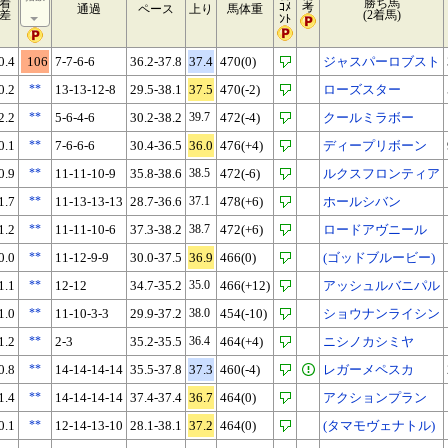
着
勝ち馬
ｺﾒ
考
通過
ペース
上り
馬体重
差
(2着馬)
ﾝﾄ
0.4
106
7-7-6-6
36.2-37.8
37.4
470(0)
ジャスパーロブスト
0.2
**
13-13-12-8
29.5-38.1
37.5
470(-2)
ローズスター
2.2
**
5-6-4-6
30.2-38.2
39.7
472(-4)
クールミラボー
0.1
**
7-6-6-6
30.4-36.5
36.0
476(+4)
ディープリボーン
0.9
**
11-11-10-9
35.8-38.6
38.5
472(-6)
ルクスフロンティア
1.7
**
11-13-13-13
28.7-36.6
37.1
478(+6)
ホールシバン
1.2
**
11-11-10-6
37.3-38.2
38.7
472(+6)
ロードアヴニール
0.0
**
11-12-9-9
30.0-37.5
36.9
466(0)
(ゴッドブルービー)
1.1
**
12-12
34.7-35.2
35.0
466(+12)
アッシュルバニパル
1.0
**
11-10-3-3
29.9-37.2
38.0
454(-10)
ショウナンライシン
1.2
**
2-3
35.2-35.5
36.4
464(+4)
ニシノカシミヤ
0.8
**
14-14-14-14
35.5-37.8
37.3
460(-4)
レガーメペスカ
1.4
**
14-14-14-14
37.4-37.4
36.7
464(0)
アクションプラン
0.1
**
12-14-13-10
28.1-38.1
37.2
464(0)
(タマモヴェナトル)