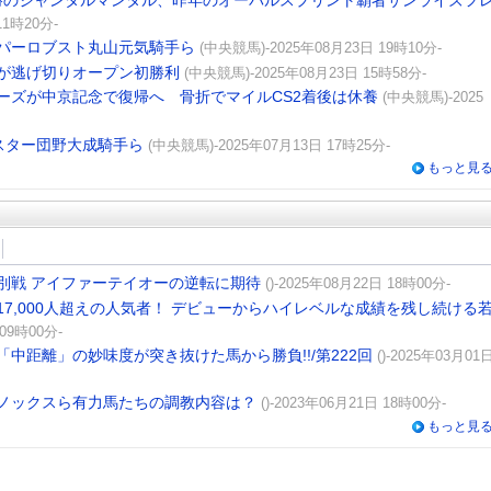
4勝のジャンタルマンタル、昨年のオーバルスプリント覇者サンライズフ
11時20分-
スパーロブスト丸山元気騎手ら
(中央競馬)-2025年08月23日 19時10分-
トが逃げ切りオープン初勝利
(中央競馬)-2025年08月23日 15時58分-
ーズが中京記念で復帰へ 骨折でマイルCS2着後は休養
(中央競馬)-2025
スター団野大成騎手ら
(中央競馬)-2025年07月13日 17時25分-
もっと見
別戦 アイファーテイオーの逆転に期待
()-2025年08月22日 18時00分-
7,000人超えの人気者！ デビューからハイレベルな成績を残し続ける
 09時00分-
中距離」の妙味度が突き抜けた馬から勝負!!/第222回
()-2025年03月01
ノックスら有力馬たちの調教内容は？
()-2023年06月21日 18時00分-
もっと見