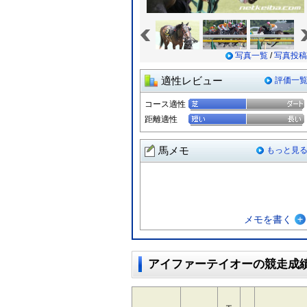
«
写真一覧
/
写真投稿
適性レビュー
評価一
コース適性
距離適性
馬メモ
もっと見
メモを書く
アイファーテイオーの競走成