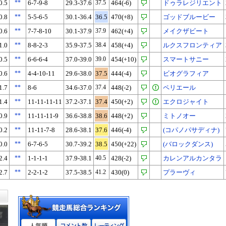
0.5
**
6-7-9-8
29.3-37.6
37.5
464(-6)
ドゥラレジリエント
0.8
**
5-5-6-5
30.1-36.4
36.5
470(+8)
ゴッドブルービー
0.6
**
7-7-8-10
30.1-37.9
37.9
462(+4)
メイクザビート
1.0
**
8-8-2-3
35.9-37.5
38.4
458(+4)
ルクスフロンティア
0.5
**
6-6-6-4
37.0-39.0
39.0
454(+10)
スマートサニー
0.6
**
4-4-10-11
29.6-38.0
37.5
444(-4)
ビオグラフィア
1.7
**
8-6
34.6-37.0
37.4
448(-2)
ペリエール
1.4
**
11-11-11-11
37.2-37.1
37.4
450(+2)
エクロジャイト
0.9
**
11-11-11-9
36.6-38.8
38.6
448(+2)
ミトノオー
0.2
**
11-11-7-8
28.6-38.1
37.6
446(-4)
(コパノパサディナ)
0.0
**
6-7-6-5
30.7-39.2
38.5
450(+22)
(バロックダンス)
2.4
**
1-1-1-1
37.9-38.1
40.5
428(-2)
カレンアルカンタラ
2.7
**
2-2-1-2
37.5-38.5
41.2
430(0)
プラーヴィ