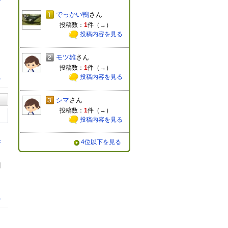
レ
でっかい鴨
さん
投稿数：
1
件（
→
）
投稿内容を見る
モツ雄
さん
投稿数：
1
件（
→
）
投稿内容を見る
る
シマ
さん
投稿数：
1
件（
→
）
投稿内容を見る
4位以下を見る
若
日
る