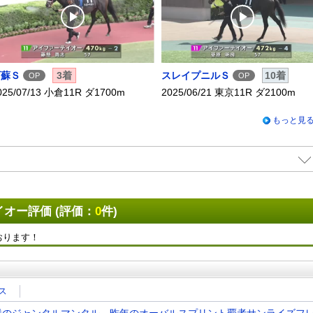
X
Facebook
LINE
URLをコピー
阿蘇Ｓ
3着
スレイプニルＳ
10着
OP
OP
025/07/13 小倉11R ダ1700m
2025/06/21 東京11R ダ2100m
もっと見
オー評価 (評価：
0
件)
おります！
ス