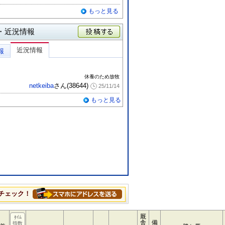
もっと見る
・近況情報
投稿する
近況情報
報
休養のため放牧
netkeiba
さん(38644)
25/11/14
もっと見る
チェック！
厩
ﾀｲﾑ
舎
備
指数