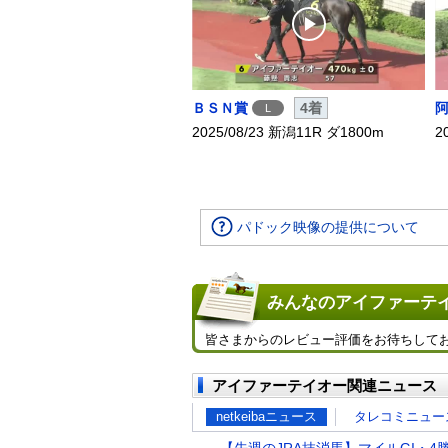
ＢＳＮ賞
4着
L
2025/08/23 新潟11R ダ1800m
2
パドック映像の提供について
みんなのアイファーテイ
皆さまからのレビュー評価をお待ちして
アイファーテイオー関連ニュース
netkeibaニュース
タレコミニュー