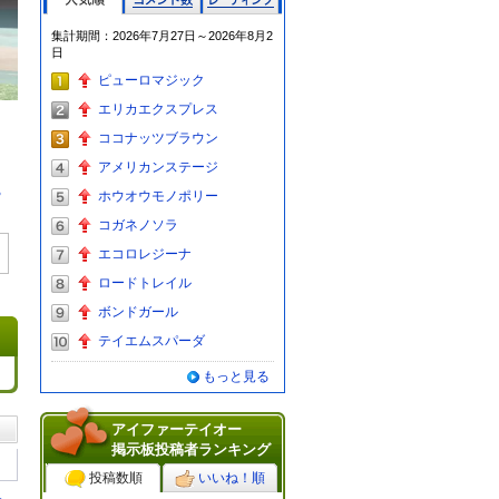
人気順
コメント数
レーティン
集計期間：2026年7月27日～2026年8月2
グ
日
ピューロマジック
エリカエクスプレス
ココナッツブラウン
アメリカンステージ
る
ホウオウモノポリー
コガネノソラ
エコロレジーナ
ロードトレイル
ボンドガール
テイエムスパーダ
もっと見る
アイファーテイオー
掲示板投稿者ランキング
投稿数順
いいね！順