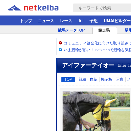
トップ
ニュース
レース
A I
予想
UMAIビルダー
競馬データTOP
競走馬
騎
コミュニティ健全化に向けた取り組み
いま競輪が熱い！ netkeirinで競輪を
アイファーテイオー
Eifer T
TOP
戦績
血統
掲示板
写真
メ