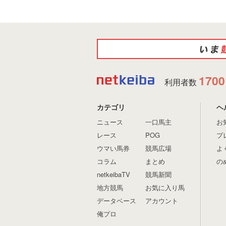
1700
利用者数
カテゴリ
ヘ
ニュース
一口馬主
お
レース
POG
プ
ウマい馬券
競馬広場
よ
コラム
まとめ
の
netkeibaTV
競馬新聞
地方競馬
お気に入り馬
データベース
アカウント
俺プロ