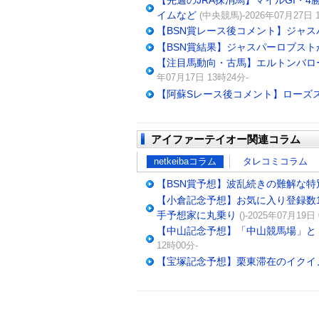
【先週のJRA抹消馬】マイルGI・
イムなど
(中央競馬)-2026年07月27日 
【BSN賞レース後コメント】ジャ
【BSN賞結果】ジャスパーロブス
【注目馬動向・古馬】エルトンバロ
年07月17日 13時24分-
【阿蘇Sレース後コメント】ローズ
アイファーテイオー関連コラム
netkeibaコラム
タレコミコラム
【BSN賞予想】波乱続きの難解な特
【小倉記念予想】お気に入り登録数1
手予想家に丸乗り
()-2025年07月19日
【中山記念予想】「中山競馬場」と「
12時00分-
【宝塚記念予想】栗東滞在のイクイ