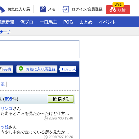
LIVE
お気に入り馬
メモ
ログイン/会員登録
競輪
競馬新聞
俺プロ
一口馬主
POG
まとめ
イベント
サーチ
共有
お気に入り馬登録
1,871
人
近況
 (
695
件)
投稿する
もリンゴ
さん
また走るところを見たかったけど仕方ない…...
2026/7/30 19:46
モツ雄
さん
もう少し中央で走っている所を見たかったで...
2026/7/27 19:26