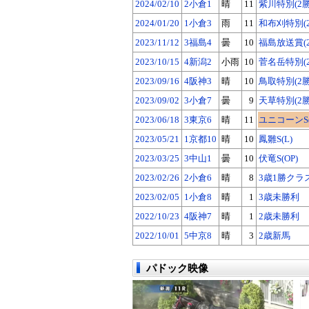
2024/02/10
2小倉1
晴
11
紫川特別(2
2024/01/20
1小倉3
雨
11
和布刈特別(
2023/11/12
3福島4
曇
10
福島放送賞(
2023/10/15
4新潟2
小雨
10
菅名岳特別(
2023/09/16
4阪神3
晴
10
鳥取特別(2
2023/09/02
3小倉7
曇
9
天草特別(2
2023/06/18
3東京6
晴
11
ユニコーンS(G
2023/05/21
1京都10
晴
10
鳳雛S(L)
2023/03/25
3中山1
曇
10
伏竜S(OP)
2023/02/26
2小倉6
晴
8
3歳1勝クラ
2023/02/05
1小倉8
晴
1
3歳未勝利
2022/10/23
4阪神7
晴
1
2歳未勝利
2022/10/01
5中京8
晴
3
2歳新馬
パドック映像