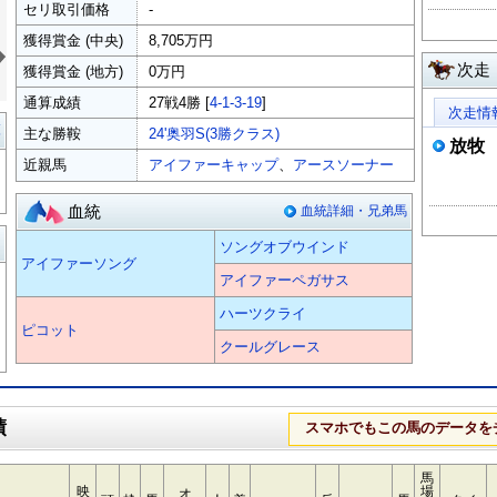
セリ取引価格
-
»
獲得賞金 (中央)
8,705万円
次走
獲得賞金 (地方)
0万円
通算成績
27戦4勝 [
4-1-3-19
]
次走情
覧
主な勝鞍
24'奥羽S(3勝クラス)
放牧
近親馬
アイファーキャップ
、
アースソーナー
血統
血統詳細・兄弟馬
る
ソングオブウインド
アイファーソング
アイファーペガサス
ハーツクライ
ピコット
クールグレース
績
スマホでもこの馬のデータを
馬
映
場
オ