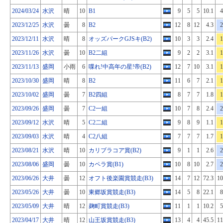
2024/03/24
水沢
晴
10
B1
9
5
5
10.1
4
2023/12/25
水沢
曇
8
B2
12
8
12
4.3
2
2023/12/11
水沢
晴
8
オッズパークGJSキ(B2)
10
3
3
2.4
1
2023/11/26
水沢
曇
10
B2二組
9
2
2
3.1
1
2023/11/13
盛岡
小雨
6
喋れ!中高年の星!帝(B2)
12
7
10
3.1
1
2023/10/30
盛岡
晴
8
B2
11
6
7
2.1
1
2023/10/02
盛岡
曇
7
B2四組
8
7
7
1.8
1
2023/09/26
盛岡
曇
7
C2一組
10
7
8
2.4
2
2023/09/12
水沢
晴
5
C2二組
9
8
9
1.1
1
2023/09/03
水沢
晴
4
C2八組
7
7
7
1.7
1
2023/08/21
水沢
晴
10
カリブラコア賞(B2)
9
1
1
2.6
2
2023/08/06
盛岡
曇
10
カペラ賞(B1)
10
8
10
2.7
2
2023/06/26
大井
曇
12
オフト後楽園賞競走(B3)
14
7
12
72.3
10
2023/05/26
大井
曇
10
東郷坂賞競走(B3)
14
5
8
22.1
8
2023/05/09
大井
晴
12
麹町賞競走(B3)
11
1
1
10.2
5
2023/04/17
大井
晴
12
山王坂賞競走(B3)
13
4
4
45.5
11