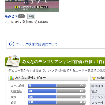
もみじS
4着
OP
2021/10/17 阪神9R 芝1400m
パドック映像の提供について
みんなのモンゴリアンキング評価 (評価：
1
件)
デビュー前から引退後まで、いつでも評価できるユーザー参加型の競
みんなの適性レビュー
net
コース適性
総合評価
距離適性
実績
脚質
ポテンシ
成長
スター性