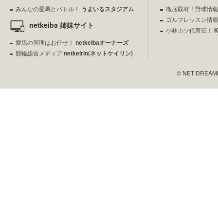
みんなの愛馬とバトル！
うまいるスタジアム
徹底取材！野球情
ゴルフレッスン情
netkeiba 姉妹サイト
小林カツ代直伝！
愛馬の管理はお任せ！
netkeibaオーナーズ
競輪総合メディア
netkeirin(ネットケイリン)
© NET DREAMERS