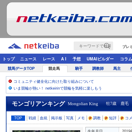
プレ
トップ
ニュース
レース
A I
予想
UMAIビルダー
コラ
競馬データTOP
競走馬
騎手
調教師
馬主
コミュニティ健全化に向けた取り組みについて
いま競輪が熱い！ netkeirinで競輪を気軽に楽しもう
モンゴリアンキング
Mongolian King
牡7歳 鹿毛
TOP
戦績
血統
掲示板
写真
メモ
調教
短評
コ
生年月日
201