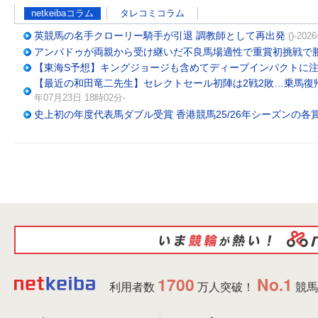
netkeibaコラム
タレコミコラム
英競馬の名手クローリー騎手が引退 調教師として再出発
()-20
アンパドゥが両親から受け継いだ不良馬場適性で重賞初挑戦で
【東海S予想】キングジョージも含めてディープインパクトに
【最近の和田竜二先生】セレクトセール初陣は2戦2敗…乗馬復
年07月23日 18時02分-
史上初の年度代表馬ダブル受賞 香港競馬25/26年シーズンの各
1700
No.1
利用者数
万人突破！
競馬