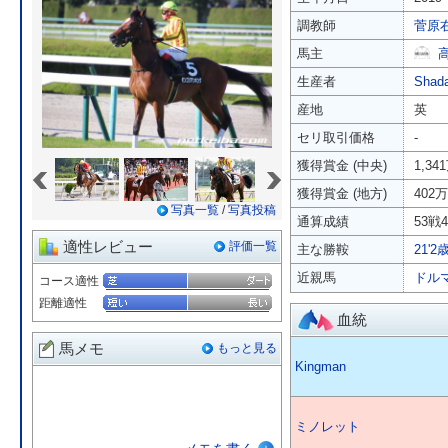
調教師
菅原
馬主
生産者
Shada
産地
英
セリ取引価格
-
«
»
獲得賞金 (中央)
1,34
獲得賞金 (地方)
402
写真一覧
/
写真投稿
通算成績
53戦4
適性レビュー
評価一覧
主な勝鞍
21'
近親馬
ドル
コース適性
距離適性
血統
馬メモ
もっと見る
Kingman
ミノレット