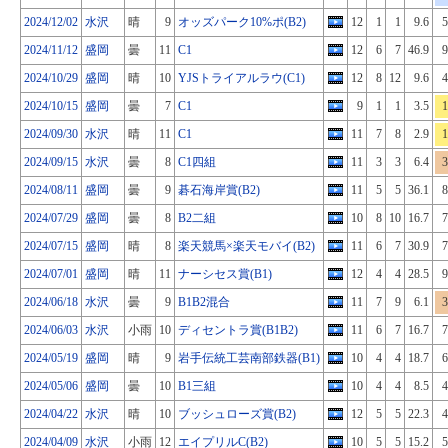
2024/12/02
水沢
晴
9
オッズパーク10%ポ(B2)
12
1
1
9.6
5
2024/11/12
盛岡
曇
11
C1
12
6
7
46.9
9
2024/10/29
盛岡
晴
10
YJSトライアルラウ(C1)
12
8
12
9.6
4
2024/10/15
盛岡
曇
7
C1
9
1
1
3.5
1
2024/09/30
水沢
晴
11
C1
11
7
8
2.9
1
2024/09/15
水沢
曇
8
C1四組
11
3
3
6.4
3
2024/08/11
盛岡
曇
9
碁石海岸賞(B2)
11
5
5
36.1
8
2024/07/29
盛岡
曇
8
B2二組
10
8
10
16.7
7
2024/07/15
盛岡
晴
8
楽天競馬×楽天モバイ(B2)
11
6
7
30.9
7
2024/07/01
盛岡
晴
11
ナーシセス賞(B1)
12
4
4
28.5
9
2024/06/18
水沢
曇
9
B1B2混合
11
7
9
6.1
3
2024/06/03
水沢
小雨
10
ディセントラ賞(B1B2)
11
6
7
16.7
7
2024/05/19
盛岡
晴
9
岩手伝統工芸南部鉄器(B1)
10
4
4
18.7
6
2024/05/06
盛岡
曇
10
B1三組
10
4
4
8.5
4
2024/04/22
水沢
晴
10
ブッシュローズ賞(B2)
12
5
5
22.3
4
2024/04/09
水沢
小雨
12
エイプリルC(B2)
10
5
5
15.2
5