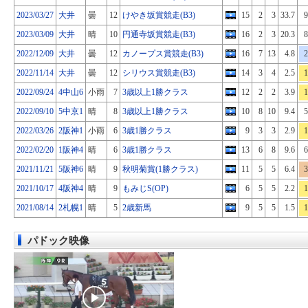
2023/03/27
大井
曇
12
けやき坂賞競走(B3)
15
2
3
33.7
9
2023/03/09
大井
晴
10
円通寺坂賞競走(B3)
16
2
3
20.3
8
2022/12/09
大井
曇
12
カノープス賞競走(B3)
16
7
13
4.8
2
2022/11/14
大井
曇
12
シリウス賞競走(B3)
14
3
4
2.5
1
2022/09/24
4中山6
小雨
7
3歳以上1勝クラス
12
2
2
3.9
1
2022/09/10
5中京1
晴
8
3歳以上1勝クラス
10
8
10
9.4
5
2022/03/26
2阪神1
小雨
6
3歳1勝クラス
9
3
3
2.9
1
2022/02/20
1阪神4
晴
6
3歳1勝クラス
13
6
8
9.6
6
2021/11/21
5阪神6
晴
9
秋明菊賞(1勝クラス)
11
5
5
6.4
3
2021/10/17
4阪神4
晴
9
もみじS(OP)
6
5
5
2.2
1
2021/08/14
2札幌1
晴
5
2歳新馬
9
5
5
1.5
1
パドック映像