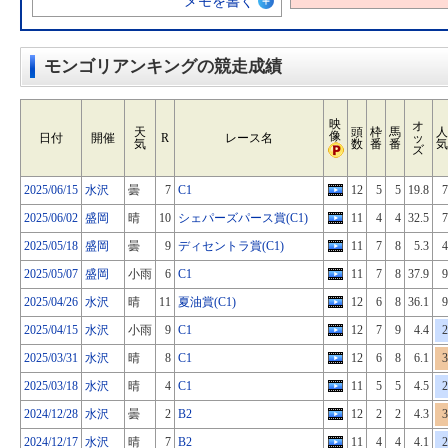
メモを書く
モンゴリアンキングの競走成績
映
オ
天
頭
枠
馬
人
像
日付
開催
R
レース名
ッ
気
数
番
番
気
ズ
2025/06/15
水沢
曇
7
C1
12
5
5
19.8
7
2025/06/02
盛岡
晴
10
シェパーズパース賞(C1)
11
4
4
32.5
7
2025/05/18
盛岡
曇
9
ディセントラ賞(C1)
11
7
8
5.3
4
2025/05/07
盛岡
小雨
6
C1
11
7
8
37.9
9
2025/04/26
水沢
晴
11
夏油賞(C1)
12
6
8
36.1
9
2025/04/15
水沢
小雨
9
C1
12
7
9
4.4
2
2025/03/31
水沢
晴
8
C1
12
6
8
6.1
3
2025/03/18
水沢
晴
4
C1
11
5
5
4.5
2
2024/12/28
水沢
曇
2
B2
12
2
2
4.3
3
2024/12/17
水沢
晴
7
B2
11
4
4
4.1
2