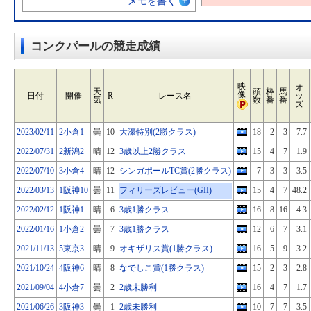
メモを書く
コンクパールの競走成績
映
オ
天
頭
枠
馬
像
日付
開催
R
レース名
ッ
気
数
番
番
ズ
2023/02/11
2小倉1
曇
10
大濠特別(2勝クラス)
18
2
3
7.7
2022/07/31
2新潟2
晴
12
3歳以上2勝クラス
15
4
7
1.9
2022/07/10
3小倉4
晴
12
シンガポールTC賞(2勝クラス)
7
3
3
3.5
2022/03/13
1阪神10
曇
11
フィリーズレビュー(GII)
15
4
7
48.2
2022/02/12
1阪神1
晴
6
3歳1勝クラス
16
8
16
4.3
2022/01/16
1小倉2
曇
7
3歳1勝クラス
12
6
7
3.1
2021/11/13
5東京3
晴
9
オキザリス賞(1勝クラス)
16
5
9
3.2
2021/10/24
4阪神6
晴
8
なでしこ賞(1勝クラス)
15
2
3
2.8
2021/09/04
4小倉7
曇
2
2歳未勝利
16
4
7
1.7
2021/06/26
3阪神3
曇
1
2歳未勝利
10
7
7
3.5