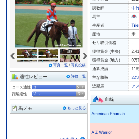
調教師
中
馬主
生産者
Tri
産地
米
セリ取引価格
-
«
»
獲得賞金 (中央)
2,
獲得賞金 (地方)
0万
写真一覧
/
写真投稿
通算成績
11戦
適性レビュー
評価一覧
主な勝鞍
22
近親馬
ア
コース適性
距離適性
血統
馬メモ
もっと見る
American Pharoah
A Z Warrior