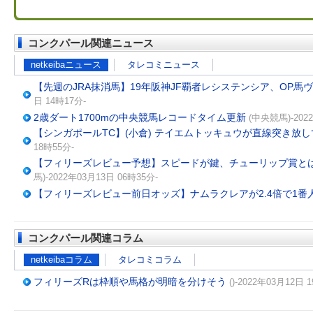
コンクパール関連ニュース
netkeibaニュース
タレコミニュース
【先週のJRA抹消馬】19年阪神JF覇者レシステンシア、OP馬
日 14時17分-
2歳ダート1700mの中央競馬レコードタイム更新
(中央競馬)-202
【シンガポールTC】(小倉) テイエムトッキュウが直線突き放
18時55分-
【フィリーズレビュー予想】スピードが鍵、チューリップ賞と
馬)-2022年03月13日 06時35分-
【フィリーズレビュー前日オッズ】ナムラクレアが2.4倍で1番
コンクパール関連コラム
netkeibaコラム
タレコミコラム
フィリーズRは枠順や馬格が明暗を分けそう
()-2022年03月12日 