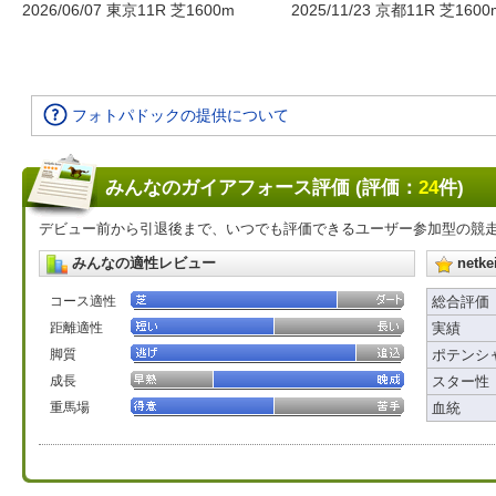
2026/06/07 東京11R 芝1600m
2025/11/23 京都11R 芝1600
フォトパドックの提供について
みんなのガイアフォース評価 (評価：
24
件)
デビュー前から引退後まで、いつでも評価できるユーザー参加型の競
みんなの適性レビュー
net
コース適性
総合評価
距離適性
実績
脚質
ポテンシ
成長
スター性
重馬場
血統