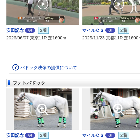
安田記念
2着
マイルＣＳ
2着
GI
GI
2026/06/07 東京11R 芝1600m
2025/11/23 京都11R 芝1600
パドック映像の提供について
フォトパドック
安田記念
2着
マイルＣＳ
2着
GI
GI