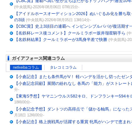
【CBC賞】連覇へ高い壁が立ちはだかるトップハンデ!過去10
(中央競馬)-2026年08月06日 07時15分-
【アイドルホースオーディション2026】ぬいぐるみ化を勝ち
の3頭
(中央競馬)-2026年08月05日 13時14分-
【CBC賞】史上3頭目の連覇へ インビンシブルパパが復活期す
【名鉄杯レース後コメント】クールミラボー坂井瑠星騎手ら
(中
【名鉄杯結果】クールミラボーが3馬身半差で快勝
(中央競馬)-20
ガイアフォース関連コラム
netkeibaコラム
タレコミコラム
【小倉記念】またも条件馬がV！ 軽ハンデを活かし切ったゼン
【小倉記念回顧】展開の紛れなし 各馬の「能力」がストレート
分-
【東海S予想】ヤマニンウルス582キロ、ドンフランキー594キ
18時00分-
【小倉記念予想】ダントツの高得点で「儲かる軸馬」になったスー
月18日 12時00分-
【小倉記念】格上挑戦馬が活躍する重賞 牝馬がハンデで恵まれ