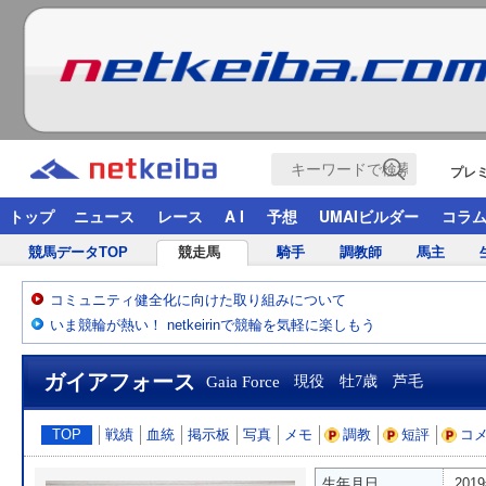
プレ
トップ
ニュース
レース
A I
予想
UMAIビルダー
コラ
競馬データTOP
競走馬
騎手
調教師
馬主
コミュニティ健全化に向けた取り組みについて
いま競輪が熱い！ netkeirinで競輪を気軽に楽しもう
ガイアフォース
Gaia Force
現役 牡7歳 芦毛
TOP
戦績
血統
掲示板
写真
メモ
調教
短評
コ
生年月日
201