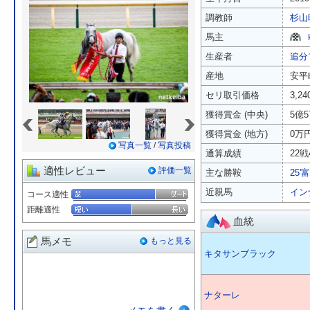
調教師
杉山
馬主
生産者
追分
産地
安平
セリ取引価格
3,2
«
»
獲得賞金 (中央)
5億5
獲得賞金 (地方)
0万
写真一覧
/
写真投稿
通算成績
22戦
適性レビュー
評価一覧
主な勝鞍
25'
近親馬
イン
コース適性
距離適性
血統
馬メモ
もっと見る
キタサンブラック
ナターレ