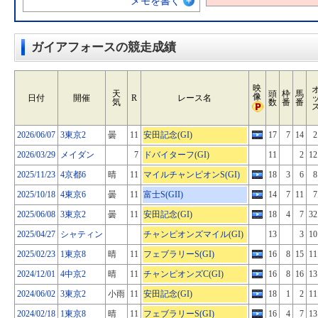
メモを書く
ガイアフォースの競走成績
映
天
頭
枠
馬
像
日付
開催
R
レース名
気
数
番
番
2026/06/07
3東京2
曇
11
安田記念(GI)
17
7
14
2
2026/03/29
メイダン
7
ドバイターフ(GI)
11
2
12
2025/11/23
4京都6
晴
11
マイルチャンピオンS(GI)
18
3
6
8
2025/10/18
4東京6
曇
11
富士S(GII)
14
7
11
7
2025/06/08
3東京2
曇
11
安田記念(GI)
18
4
7
32
2025/04/27
シャティン
チャンピオンズマイル(GI)
13
3
10
2025/02/23
1東京8
晴
11
フェブラリーS(GI)
16
8
15
11
2024/12/01
4中京2
晴
11
チャンピオンズC(GI)
16
8
16
13
2024/06/02
3東京2
小雨
11
安田記念(GI)
18
1
2
11
2024/02/18
1東京8
晴
11
フェブラリーS(GI)
16
4
7
13