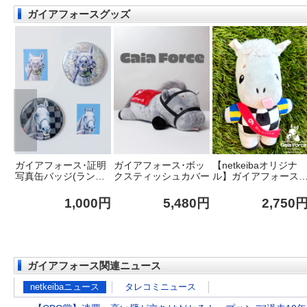
ガイアフォースグッズ
つな
ガイアフォース･証明
ガイアフォース･ボッ
【netkeibaオリジナ
ンド
写真缶バッジ(ランダ
クスティッシュカバー
ル】ガイアフォース･
ム全2種)
ぬいぐるみ
0円
1,000円
5,480円
2,750
ガイアフォース関連ニュース
netkeibaニュース
タレコミニュース