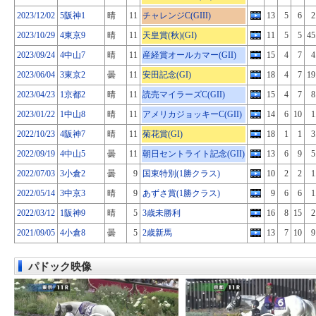
2023/12/02
5阪神1
晴
11
チャレンジC(GIII)
13
5
6
2
2023/10/29
4東京9
晴
11
天皇賞(秋)(GI)
11
5
5
45
2023/09/24
4中山7
晴
11
産経賞オールカマー(GII)
15
4
7
4
2023/06/04
3東京2
曇
11
安田記念(GI)
18
4
7
19
2023/04/23
1京都2
晴
11
読売マイラーズC(GII)
15
4
7
8
2023/01/22
1中山8
晴
11
アメリカジョッキーC(GII)
14
6
10
1
2022/10/23
4阪神7
晴
11
菊花賞(GI)
18
1
1
3
2022/09/19
4中山5
曇
11
朝日セントライト記念(GII)
13
6
9
5
2022/07/03
3小倉2
曇
9
国東特別(1勝クラス)
10
2
2
1
2022/05/14
3中京3
晴
9
あずさ賞(1勝クラス)
9
6
6
1
2022/03/12
1阪神9
晴
5
3歳未勝利
16
8
15
2
2021/09/05
4小倉8
曇
5
2歳新馬
13
7
10
9
パドック映像