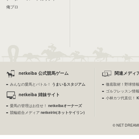
俺プロ
netkeiba 公式競馬ゲーム
関連メディ
みんなの愛馬とバトル！
うまいるスタジアム
徹底取材！野球情
ゴルフレッスン情
netkeiba 姉妹サイト
小林カツ代直伝！
愛馬の管理はお任せ！
netkeibaオーナーズ
競輪総合メディア
netkeirin(ネットケイリン)
© NET DREAMERS