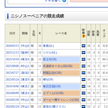
メモを書く
ニシノスーベニアの競走成績
映
オ
天
頭
枠
馬
像
日付
開催
R
レース名
ッ
気
数
番
番
ズ
2026/03/15
2中山6
晴
10
東風S(L)
16
2
4
32.8
2025/12/13
5阪神3
晴
11
リゲルS(L)
13
4
4
25.4
2025/10/18
4東京6
曇
11
富士S(GII)
14
5
7
94.5
2025/09/06
4中山1
晴
11
京成杯オータムH(GIII)
16
3
5
10.7
2025/07/27
2新潟2
晴
7
関屋記念(GIII)
18
3
6
43.4
2025/05/24
2東京9
曇
11
欅S(OP)
16
7
14
54.6
2024/10/06
4東京2
曇
11
毎日王冠(GII)
14
3
3
33.1
2024/06/09
3東京4
曇
11
エプソムC(GIII)
18
8
17
19.3
2024/03/30
3中山3
晴
11
ダービー卿チャレンジ(GIII)
16
6
11
6.7
2024/02/24
2中山1
晴
11
幕張S(3勝クラス)
11
2
2
5.2