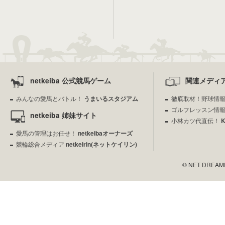
netkeiba 公式競馬ゲーム
関連メディ
みんなの愛馬とバトル！
うまいるスタジアム
徹底取材！野球情
ゴルフレッスン情
netkeiba 姉妹サイト
小林カツ代直伝！
愛馬の管理はお任せ！
netkeibaオーナーズ
競輪総合メディア
netkeirin(ネットケイリン)
© NET DREAMERS