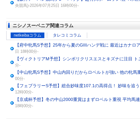
央競馬)-2026年07月25日 16時00分-
ニシノスーベニア関連コラム
netkeibaコラム
タレコミコラム
【府中牝馬S予想】25年から夏のGIIIハンデ戦に 最近はカナ
日 18時00分-
【ヴィクトリアM予想】シンボリクリスエスとキズナに注目 ト
分-
【中山牝馬S予想】中山内回りだからロベルトが強い 他の牝馬
00分-
【フェブラリーS予想】総合妙味度107.1の高得点！ 妙味を追うな
12時00分-
【京成杯予想】冬の中山2000重賞はまずロベルト重視 平均馬連
18時00分-