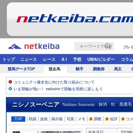
プレ
トップ
ニュース
レース
A I
予想
UMAIビルダー
コラ
競馬データTOP
競走馬
騎手
調教師
馬主
コミュニティ健全化に向けた取り組みについて
いま競輪が熱い！ netkeirinで競輪を気軽に楽しもう
ニシノスーベニア
Nishino Souvenir
抹消 牡 黒鹿毛
TOP
戦績
血統
掲示板
写真
メモ
調教
短評
コ
生年月日
2019