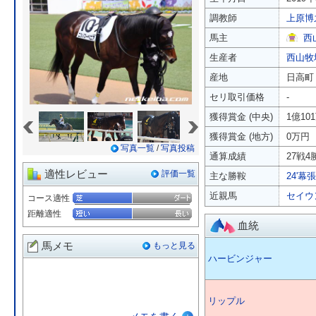
調教師
上原博
馬主
西
生産者
西山牧
産地
日高町
セリ取引価格
-
«
»
獲得賞金 (中央)
1億10
獲得賞金 (地方)
0万円
写真一覧
/
写真投稿
通算成績
27戦4勝
適性レビュー
評価一覧
主な勝鞍
24'幕
近親馬
セイウ
コース適性
距離適性
血統
馬メモ
もっと見る
ハービンジャー
リップル