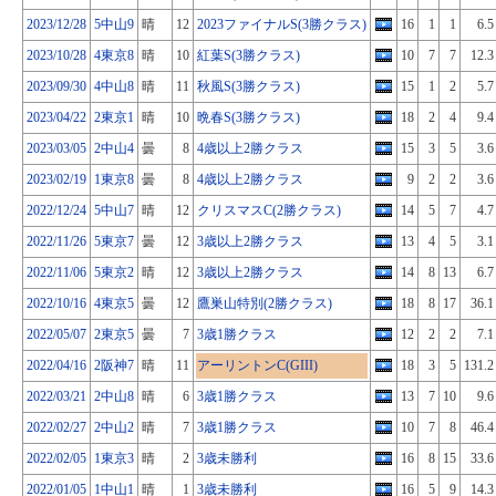
2023/12/28
5中山9
晴
12
2023ファイナルS(3勝クラス)
16
1
1
6.5
2023/10/28
4東京8
晴
10
紅葉S(3勝クラス)
10
7
7
12.3
2023/09/30
4中山8
晴
11
秋風S(3勝クラス)
15
1
2
5.7
2023/04/22
2東京1
晴
10
晩春S(3勝クラス)
18
2
4
9.4
2023/03/05
2中山4
曇
8
4歳以上2勝クラス
15
3
5
3.6
2023/02/19
1東京8
曇
8
4歳以上2勝クラス
9
2
2
3.6
2022/12/24
5中山7
晴
12
クリスマスC(2勝クラス)
14
5
7
4.7
2022/11/26
5東京7
曇
12
3歳以上2勝クラス
13
4
5
3.1
2022/11/06
5東京2
晴
12
3歳以上2勝クラス
14
8
13
6.7
2022/10/16
4東京5
曇
12
鷹巣山特別(2勝クラス)
18
8
17
36.1
2022/05/07
2東京5
曇
7
3歳1勝クラス
12
2
2
7.1
2022/04/16
2阪神7
晴
11
アーリントンC(GIII)
18
3
5
131.2
2022/03/21
2中山8
晴
6
3歳1勝クラス
13
7
10
9.6
2022/02/27
2中山2
晴
7
3歳1勝クラス
10
7
8
46.4
2022/02/05
1東京3
晴
2
3歳未勝利
16
8
15
33.6
2022/01/05
1中山1
晴
1
3歳未勝利
16
5
9
14.3