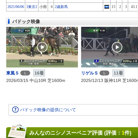
2021/06/06
3東京2
小雨
6
2歳新馬
15
2
3
43.1
パドック映像
東風Ｓ
16着
リゲルＳ
11着
L
L
2026/03/15 中山10R 芝1600m
2025/12/13 阪神11R 芝1600
パドック映像の提供について
みんなのニシノスーベニア評価 (評価：
1
件)