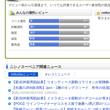
デビュー前から引退後まで、いつでも評価できるユーザー参加型の競
みんなの適性レビュー
net
皆さま
コース適性
距離適性
脚質
成長
重馬場
ニシノスーベニア関連ニュース
netkeibaニュース
タレコミニュース
【新潟3R新馬戦結果】リオンディーズ産駒コラリオンが初陣飾
【先週のJRA抹消馬】JpnI・2勝のキングズソード、昨年の
競馬)-2026年08月03日 11時28分-
【新潟3R新馬戦結果】イスラボニータ産駒ボーデコールが突き
【POG】ウインワーグナーがコスモス賞で連勝へ/馬三郎のつ
【阪神アーバン競馬プレーバック】超特大ホームラン!佐々木世