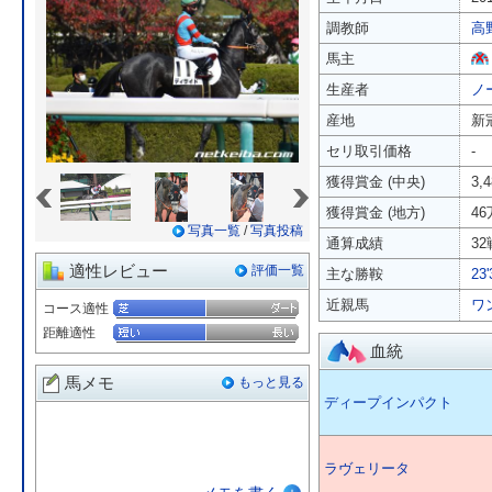
調教師
高
馬主
生産者
ノ
産地
新
セリ取引価格
-
«
»
獲得賞金 (中央)
3,
獲得賞金 (地方)
4
写真一覧
/
写真投稿
通算成績
32
適性レビュー
評価一覧
主な勝鞍
2
近親馬
ワ
コース適性
距離適性
血統
馬メモ
もっと見る
ディープインパクト
ラヴェリータ