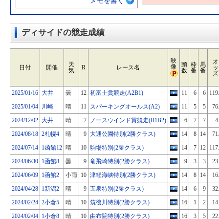
メモを書く
ディサイドの競走成績
映
オ
天
頭
枠
馬
像
日付
開催
R
レース名
ッ
気
数
番
番
ズ
2025/01/16
大井
曇
12
初富士賞競走(A2B1)
11
6
6
119
2025/01/04
川崎
晴
11
スパーキングオールス(A2)
11
5
5
76
2024/12/02
大井
晴
7
ノースウインド賞競走(B1B2)
6
7
7
4
2024/08/18
2札幌4
晴
9
大通公園特別(2勝クラス)
14
8
14
71
2024/07/14
1函館12
晴
10
駒場特別(2勝クラス)
14
7
12
117
2024/06/30
1函館8
曇
9
竜飛崎特別(2勝クラス)
9
3
3
23
2024/06/09
1函館2
小雨
10
津軽海峡特別(2勝クラス)
14
8
14
16
2024/04/28
1新潟2
晴
9
五泉特別(2勝クラス)
14
6
9
32
2024/02/24
2小倉5
晴
10
筑後川特別(2勝クラス)
16
1
2
14
2024/02/04
1小倉8
晴
10
由布院特別(2勝クラス)
16
3
5
22