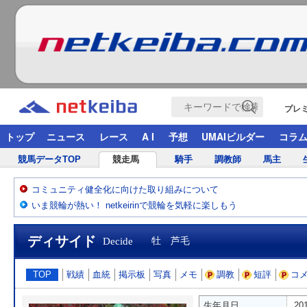
プレ
トップ
ニュース
レース
A I
予想
UMAIビルダー
コラ
競馬データTOP
競走馬
騎手
調教師
馬主
コミュニティ健全化に向けた取り組みについて
いま競輪が熱い！ netkeirinで競輪を気軽に楽しもう
ディサイド
Decide
牡 芦毛
TOP
戦績
血統
掲示板
写真
メモ
調教
短評
コ
生年月日
20