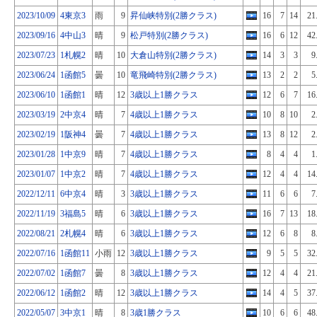
2023/10/09
4東京3
雨
9
昇仙峡特別(2勝クラス)
16
7
14
21
2023/09/16
4中山3
晴
9
松戸特別(2勝クラス)
16
6
12
42
2023/07/23
1札幌2
晴
10
大倉山特別(2勝クラス)
14
3
3
9
2023/06/24
1函館5
曇
10
竜飛崎特別(2勝クラス)
13
2
2
5
2023/06/10
1函館1
晴
12
3歳以上1勝クラス
12
6
7
16
2023/03/19
2中京4
晴
7
4歳以上1勝クラス
10
8
10
2
2023/02/19
1阪神4
曇
7
4歳以上1勝クラス
13
8
12
2
2023/01/28
1中京9
晴
7
4歳以上1勝クラス
8
4
4
1
2023/01/07
1中京2
晴
7
4歳以上1勝クラス
12
4
4
14
2022/12/11
6中京4
晴
3
3歳以上1勝クラス
11
6
6
7
2022/11/19
3福島5
晴
6
3歳以上1勝クラス
16
7
13
18
2022/08/21
2札幌4
晴
6
3歳以上1勝クラス
12
6
8
8
2022/07/16
1函館11
小雨
12
3歳以上1勝クラス
9
5
5
32
2022/07/02
1函館7
曇
8
3歳以上1勝クラス
12
4
4
21
2022/06/12
1函館2
晴
12
3歳以上1勝クラス
14
4
5
37
2022/05/07
3中京1
晴
8
3歳1勝クラス
10
6
6
48