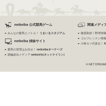
netkeiba 公式競馬ゲーム
関連メディ
みんなの愛馬とバトル！
うまいるスタジアム
徹底取材！野球情
ゴルフレッスン情
netkeiba 姉妹サイト
小林カツ代直伝！
愛馬の管理はお任せ！
netkeibaオーナーズ
競輪総合メディア
netkeirin(ネットケイリン)
© NET DREAMERS