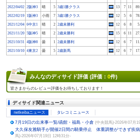
2022/04/02
2阪神3
晴
5
3歳1勝クラス
13
7
11
89
2022/02/19
1阪神3
小雨
7
3歳1勝クラス
12
5
6
78
2021/12/04
6中京1
晴
2
2歳未勝利
12
6
8
5
2021/11/20
5阪神5
晴
2
2歳未勝利
15
6
11
27
2021/10/31
4阪神8
曇
1
2歳未勝利
12
6
7
11
2021/10/10
4東京2
曇
5
2歳新馬
12
6
7
17
みんなのディサイド評価 (評価：
0
件)
皆さまからのレビュー評価をお待ちしております！
ディサイド関連ニュース
netkeibaニュース
タレコミニュース
7月19日の出来事一覧/函館・福島・小倉
(中央競馬)-2026年07月1
大久保友雅騎手が開催2日間の騎乗停止 体重調整ができず疾
馬)-2026年07月19日 12時31分-