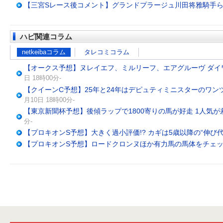
【三宮Sレース後コメント】グランドプラージュ川田将雅騎手
ハピ関連コラム
netkeibaコラム
タレコミコラム
【オークス予想】ヌレイエフ、ミルリーフ、エアグルーヴ ダイ
日 18時00分-
【クイーンC予想】25年と24年はデピュティミニスターのワン
月10日 18時00分-
【東京新聞杯予想】後傾ラップで1800寄りの馬が好走 1人気
分-
【プロキオンS予想】大きく過小評価!? カギは5歳以降の“伸び代”
【プロキオンS予想】ロードクロンヌほか有力馬の馬体をチェ