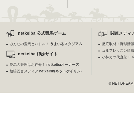
netkeiba 公式競馬ゲーム
関連メディ
みんなの愛馬とバトル！
うまいるスタジアム
徹底取材！野球情
ゴルフレッスン情
netkeiba 姉妹サイト
小林カツ代直伝！
愛馬の管理はお任せ！
netkeibaオーナーズ
競輪総合メディア
netkeirin(ネットケイリン)
© NET DREAMERS