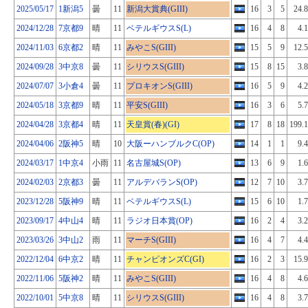
2025/05/17
1新潟5
曇
11
新潟大賞典(GIII)
16
3
5
24.8
2024/12/28
7京都9
晴
11
ベテルギウスS(L)
16
4
8
4.1
2024/11/03
6京都2
晴
11
みやこS(GIII)
15
5
9
12.5
2024/09/28
3中京8
曇
11
シリウスS(GIII)
15
8
15
3.8
2024/07/07
3小倉4
曇
11
プロキオンS(GIII)
16
5
9
4.2
2024/05/18
3京都9
晴
11
平安S(GIII)
16
3
6
5.7
2024/04/28
3京都4
晴
11
天皇賞(春)(GI)
17
8
18
199.1
2024/04/06
2阪神5
晴
10
大阪ーハンブルクC(OP)
14
1
1
9.4
2024/03/17
1中京4
小雨
11
名古屋城S(OP)
13
6
9
1.6
2024/02/03
2京都3
曇
11
アルデバランS(OP)
12
7
10
3.7
2023/12/28
5阪神9
晴
11
ベテルギウスS(L)
15
6
10
1.7
2023/09/17
4中山4
晴
11
ラジオ日本賞(OP)
16
2
4
3.2
2023/03/26
3中山2
雨
11
マーチS(GIII)
16
4
7
4.4
2022/12/04
6中京2
晴
11
チャンピオンズC(GI)
16
2
3
15.9
2022/11/06
5阪神2
晴
11
みやこS(GIII)
16
4
8
4.6
2022/10/01
5中京8
晴
11
シリウスS(GIII)
16
4
8
3.7