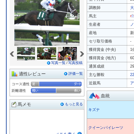
調教師
大
馬主
生産者
ノ
産地
新
セリ取引価格
-
«
»
獲得賞金 (中央)
1
獲得賞金 (地方)
6
写真一覧
/
写真投稿
通算成績
2
適性レビュー
評価一覧
主な勝鞍
2
近親馬
ア
コース適性
距離適性
血統
馬メモ
もっと見る
キズナ
クイーンパイレーツ