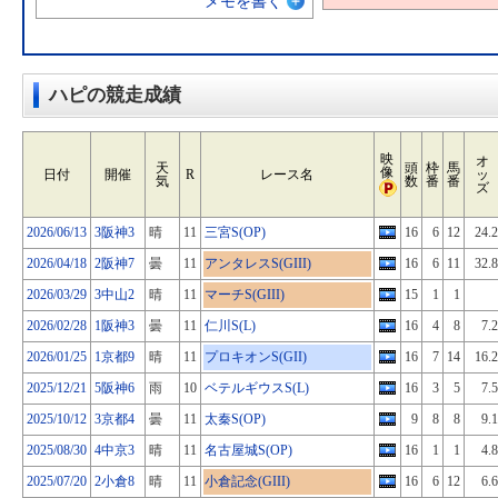
メモを書く
ハピの競走成績
映
オ
天
頭
枠
馬
像
日付
開催
R
レース名
ッ
気
数
番
番
ズ
2026/06/13
3阪神3
晴
11
三宮S(OP)
16
6
12
24.2
2026/04/18
2阪神7
曇
11
アンタレスS(GIII)
16
6
11
32.8
2026/03/29
3中山2
晴
11
マーチS(GIII)
15
1
1
2026/02/28
1阪神3
曇
11
仁川S(L)
16
4
8
7.2
2026/01/25
1京都9
晴
11
プロキオンS(GII)
16
7
14
16.2
2025/12/21
5阪神6
雨
10
ベテルギウスS(L)
16
3
5
7.5
2025/10/12
3京都4
曇
11
太秦S(OP)
9
8
8
9.1
2025/08/30
4中京3
晴
11
名古屋城S(OP)
16
1
1
4.8
2025/07/20
2小倉8
晴
11
小倉記念(GIII)
16
6
12
6.6