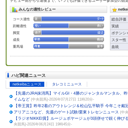
デビュー前から引退後まで、いつでも評価できるユーザー参加型の競
みんなの適性レビュー
net
コース適性
総合評価
距離適性
実績
脚質
ポテンシ
成長
スター性
重馬場
血統
ハピ関連ニュース
netkeibaニュース
タレコミニュース
【先週のJRA抹消馬】マイルGI・4勝のジャンタルマンタル、
イムなど
(中央競馬)-2026年07月27日 11時20分-
【帝王賞】昨年2着のアウトレンジ＆松山弘平騎手 今年こそ戴
アリアニコなど、先週のゲート試験/栗東トレセンニュース
(中央
【ラジオNIKKEI賞】ルージュボヤージュが3頭併せで鋭く伸
央競馬)-2026年06月24日 19時45分-