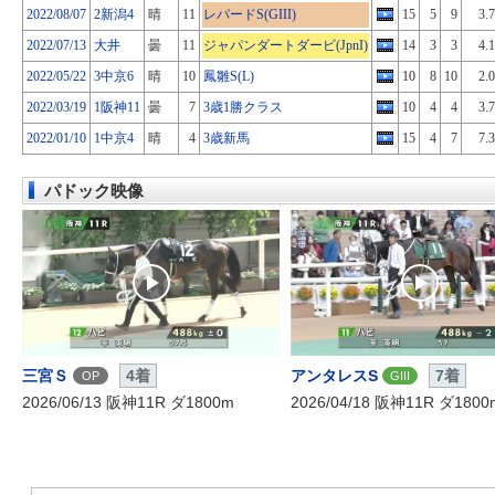
2022/08/07
2新潟4
晴
11
レパードS(GIII)
15
5
9
3.7
2022/07/13
大井
曇
11
ジャパンダートダービ(JpnI)
14
3
3
4.1
2022/05/22
3中京6
晴
10
鳳雛S(L)
10
8
10
2.0
2022/03/19
1阪神11
曇
7
3歳1勝クラス
10
4
4
3.7
2022/01/10
1中京4
晴
4
3歳新馬
15
4
7
7.3
パドック映像
三宮Ｓ
4着
アンタレスS
7着
OP
GIII
2026/06/13 阪神11R ダ1800m
2026/04/18 阪神11R ダ1800