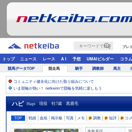
プレ
トップ
ニュース
レース
A I
予想
UMAIビルダー
コラ
競馬データTOP
競走馬
騎手
調教師
馬主
コミュニティ健全化に向けた取り組みについて
いま競輪が熱い！ netkeirinで競輪を気軽に楽しもう
ハピ
Hapi
現役 牡7歳 黒鹿毛
TOP
戦績
血統
掲示板
写真
メモ
調教
短評
コ
生年月日
2