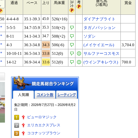
勝ち馬
ｺﾒ
考
通過
ペース
上り
馬体重
賞金
(2着馬)
ﾝﾄ
50
4-4-4-8
35.1-39.3
45.0
526(+16)
ダイアナブライト
**
5-5-5
34.7-35.9
35.3
510(+2)
タガノパッション
**
8-11
34.1-34.3
34.7
508(+2)
ソダシ
**
4-3
36.3-34.8
34.3
506(-6)
(メイケイエール)
3,704.0
**
10-10-11
36.5-34.3
33.8
512(0)
サルファーコスモス
**
14-12
36.9-34.4
33.6
512(0)
(ウインアキレウス)
700.0
人気順
コメント数
レーティン
集計期間：2026年7月27日～2026年8月2
グ
日
ピューロマジック
エリカエクスプレス
ココナッツブラウン