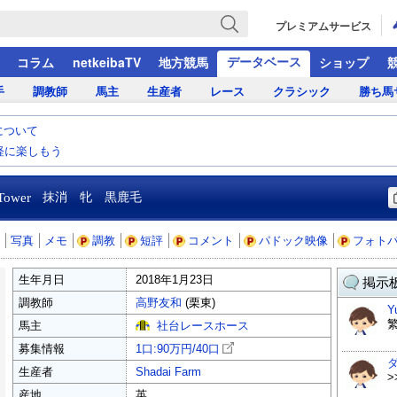
プレミアムサービス
データベース
コラム
netkeibaTV
地方競馬
ショップ
手
調教師
馬主
生産者
レース
クラシック
勝ち馬
について
気軽に楽しもう
 Tower
抹消 牝 黒鹿毛
写真
メモ
調教
短評
コメント
パドック映像
フォト
生年月日
2018年1月23日
掲示板
調教師
高野友和
(栗東)
Y
馬主
社台レースホース
募集情報
1口:90万円/
40口
生産者
Shadai Farm
>
産地
英