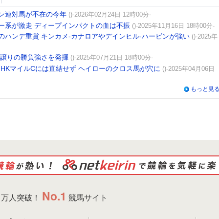
ン連対馬が不在の今年
()-2026年02月24日 12時00分-
ー系が激走 ディープインパクトの血は不振
()-2025年11月16日 18時00分-
0のハンデ重賞 キンカメ-カナロアやデインヒル-ハービンが強い
()-2025年
母譲りの勝負強さを発揮
()-2025年07月21日 18時00分-
HKマイルCには直結せず ヘイローのクロス馬が穴に
()-2025年04月06日
もっと見
No.1
万人突破！
競馬サイト