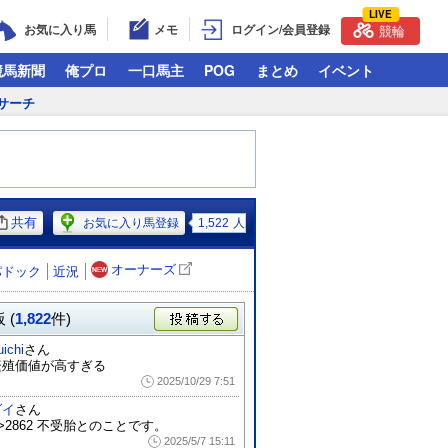
LIVE
お気に入り馬
メモ
ログイン/会員登録
競輪
競馬新聞
俺プロ
一口馬主
POG
まとめ
イベント
サーチ
共有
お気に入り馬登録
1,522
人
オーナーズ
パドック
近況
 (
1,822
件)
投稿する
uichi
さん
繁殖価値が高すぎる
2025/10/29 7:51
ダイ
さん
>2862 不受胎とのことです。
2025/5/7 15:11