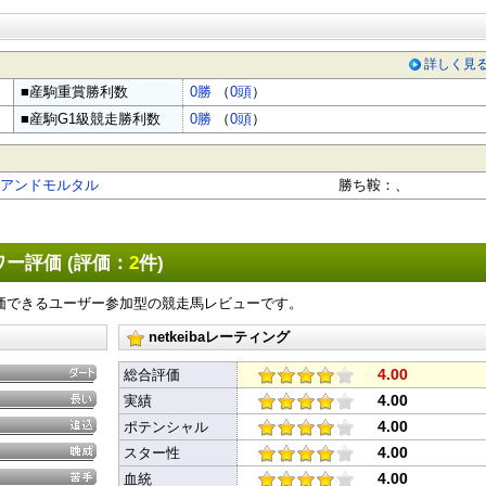
詳しく見
■産駒重賞勝利数
0勝
（
0頭
）
■産駒G1級競走勝利数
0勝
（
0頭
）
X
Facebook
LINE
URLをコピー
アンドモルタル
勝ち鞍：
、
ー評価 (評価：
2
件)
価できるユーザー参加型の競走馬レビューです。
netkeibaレーティング
4.00
総合評価
4.00
実績
4.00
ポテンシャル
4.00
スター性
4.00
血統