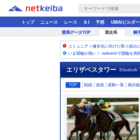
トップ
ニュース
レース
A I
予想
UMAIビルダー
競馬データTOP
競走馬
騎
コミュニティ健全化に向けた取り組み
いま競輪が熱い！ netkeirinで競輪を
エリザベスタワー
Elizabeth
TOP
戦績
血統
産駒一覧
掲示板