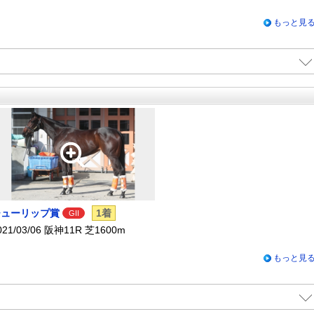
もっと見
チューリップ賞
1着
GII
021/03/06 阪神11R 芝1600m
もっと見