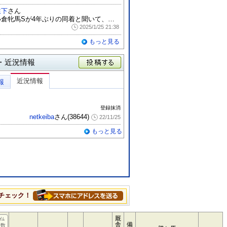
猿下
さん
小倉牝馬Sが4年ぶりの同着と聞いて、そう...
2025/1/25 21:38
もっと見る
・近況情報
投稿する
近況情報
報
登録抹消
netkeiba
さん(38644)
22/11/25
もっと見る
チェック！
厩
ｲﾑ
舎
備
指数