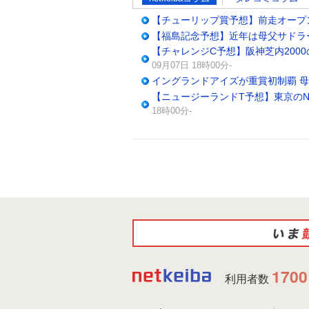
【チューリップ賞予想】前走オープ
【福島記念予想】近年は母父サドラ
【チャレンジC予想】阪神芝内200
09月07日 18時00分-
イングランドアイズが重賞初制覇 
【ニュージーランドT予想】東京のN
18時00分-
1700
利用者数