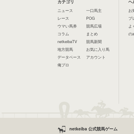
カテゴリ
ヘ
ニュース
一口馬主
お
レース
POG
プ
ウマい馬券
競馬広場
よ
コラム
まとめ
の
netkeibaTV
競馬新聞
地方競馬
お気に入り馬
データベース
アカウント
俺プロ
netkeiba 公式競馬ゲーム