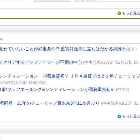
もっと見
ス
見せていないことが好走条件!? 重賞好走馬に立ちはだかる試練とは
(中
てクリアするビップデイジーが不動の中心
(中央競馬)-2025年02月27日 06
シンティレーション 同着重賞初Ｖ ＪＲＡ重賞では２１年チューリップ
025年01月26日 06時00分-
事!フェアエールング&シンティレーションが同着重賞初V!
(中央競
1着同着 21年のチューリップ賞以来3年11か月ぶり
(中央競馬)-2025年01
もっと見