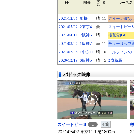
天
日付
開催
R
レース名
気
2021/12/01
船橋
晴
11
クイーン賞(JpnI
2021/05/02
2東京4
曇
11
スイートピーS(
2021/04/11
2阪神6
晴
11
桜花賞(GI)
2021/03/06
1阪神7
曇
11
チューリップ賞(
2021/02/06
1中京11
晴
10
エルフィンS(L
2020/12/19
6阪神5
晴
5
2歳新馬
パドック映像
スイートピーＳ
6着
L
2021/05/02 東京11R 芝1800m
2