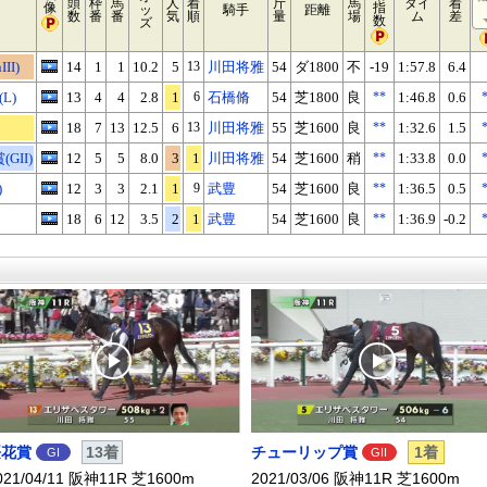
頭
枠
馬
人
着
斤
馬
タイ
着
像
指
ッ
騎手
距離
数
番
番
気
順
量
場
ム
差
数
ズ
II)
14
1
1
10.2
5
13
川田将雅
54
ダ1800
不
-19
1:57.8
6.4
L)
13
4
4
2.8
1
6
石橋脩
54
芝1800
良
**
1:46.8
0.6
18
7
13
12.5
6
13
川田将雅
55
芝1600
良
**
1:32.6
1.5
GII)
12
5
5
8.0
3
1
川田将雅
54
芝1600
稍
**
1:33.8
0.0
)
12
3
3
2.1
1
9
武豊
54
芝1600
良
**
1:36.5
0.5
18
6
12
3.5
2
1
武豊
54
芝1600
良
**
1:36.9
-0.2
桜花賞
13着
チューリップ賞
1着
GI
GII
021/04/11 阪神11R 芝1600m
2021/03/06 阪神11R 芝1600m