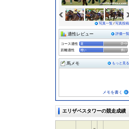
«
写真一覧
/
写真投稿
適性レビュー
評価一
コース適性
距離適性
馬メモ
もっと見
メモを書く
エリザベスタワーの競走成績