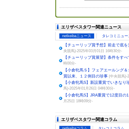
エリザベスタワー関連ニュース
netkeibaニュース
タレコミニュー
【チューリップ賞予想】前走で底を
央競馬)-2025年03月01日 16時30分-
【チューリップ賞展望】条件をすべ
時00分-
【小倉牝馬Ｓ】フェアエールング＆
賞以来、１２例目の珍事
(中央競馬)-2
【小倉牝馬S】新設重賞でいきなり珍
馬)-2025年01月26日 04時30分-
【小倉牝馬S】JRA重賞で12度目の
月25日 18時09分-
エリザベスタワー関連コラム
netkeibaコラム
タレコミコラム