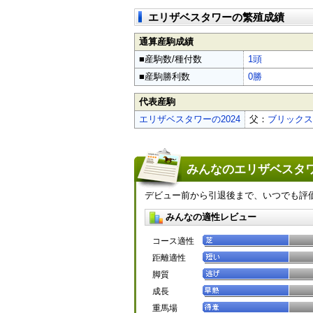
エリザベスタワーの繁殖成績
通算産駒成績
■産駒数/種付数
1頭
■産駒勝利数
0勝
代表産駒
エリザベスタワーの2024
父：
ブリックス
みんなのエリザベスタワ
デビュー前から引退後まで、いつでも評
みんなの適性レビュー
コース適性
距離適性
脚質
成長
重馬場