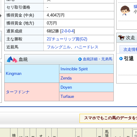
セリ取引価格
-
»
獲得賞金 (中央)
4,404万円
獲得賞金 (地方)
0万円
通算成績
6戦2勝 [
2-0-0-4
]
覧
次走
主な勝鞍
21'チューリップ賞(G2)
近親馬
フルングニル
、
ハニードレス
次走情
引退
血統
血統詳細・兄弟馬
る
Invincible Spirit
Kingman
Zenda
Doyen
ターフドンナ
Turfaue
スマホでもこの馬のデータを
馬
ﾀ
映
場
オ