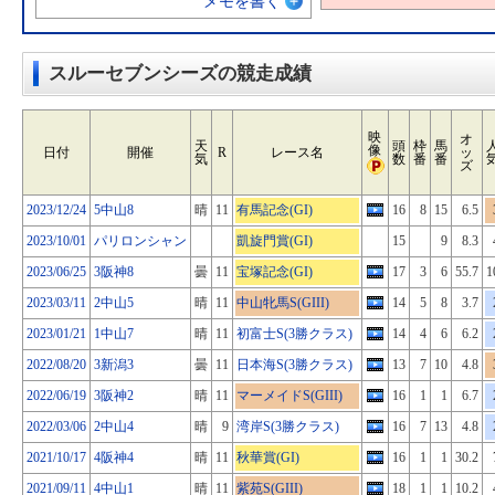
メモを書く
スルーセブンシーズの競走成績
映
オ
天
頭
枠
馬
像
日付
開催
R
レース名
ッ
気
数
番
番
ズ
2023/12/24
5中山8
晴
11
有馬記念(GI)
16
8
15
6.5
2023/10/01
パリロンシャン
凱旋門賞(GI)
15
9
8.3
2023/06/25
3阪神8
曇
11
宝塚記念(GI)
17
3
6
55.7
1
2023/03/11
2中山5
晴
11
中山牝馬S(GIII)
14
5
8
3.7
2023/01/21
1中山7
晴
11
初富士S(3勝クラス)
14
4
6
6.2
2022/08/20
3新潟3
曇
11
日本海S(3勝クラス)
13
7
10
4.8
2022/06/19
3阪神2
晴
11
マーメイドS(GIII)
16
1
1
6.7
2022/03/06
2中山4
晴
9
湾岸S(3勝クラス)
16
7
13
4.8
2021/10/17
4阪神4
晴
11
秋華賞(GI)
16
1
1
30.2
2021/09/11
4中山1
晴
11
紫苑S(GIII)
18
1
1
10.2