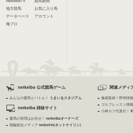
netkeibaTV
競馬新聞
地方競馬
お気に入り馬
データベース
アカウント
俺プロ
netkeiba 公式競馬ゲーム
関連メディ
みんなの愛馬とバトル！
うまいるスタジアム
徹底取材！野球情
ゴルフレッスン情
netkeiba 姉妹サイト
小林カツ代直伝！
愛馬の管理はお任せ！
netkeibaオーナーズ
競輪総合メディア
netkeirin(ネットケイリン)