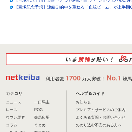
【宝塚記念予想】展開ひとつで逆転可能 メイショウタバルに妙
【宝塚記念予想】連続GI的中を重ねる「血統ビーム」が上半期G
1700
No.1
利用者数
万人突破！
競馬
カテゴリ
ヘルプ＆ガイド
ニュース
一口馬主
お知らせ
レース
POG
プレミアムサービスのご案内
ウマい馬券
競馬広場
よくある質問・お問い合わせ
コラム
まとめ
のめり込む不安のある方へ