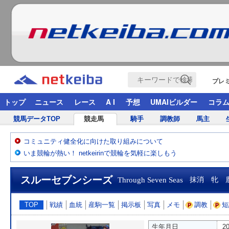
プレ
トップ
ニュース
レース
A I
予想
UMAIビルダー
コラ
競馬データTOP
競走馬
騎手
調教師
馬主
コミュニティ健全化に向けた取り組みについて
いま競輪が熱い！ netkeirinで競輪を気軽に楽しもう
スルーセブンシーズ
Through Seven Seas
抹消 牝 
TOP
戦績
血統
産駒一覧
掲示板
写真
メモ
調教
短
生年月日
2