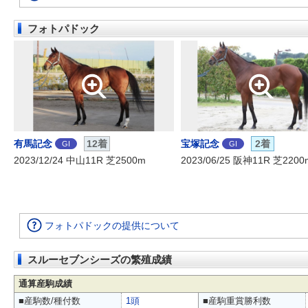
フォトパドック
有馬記念
12着
宝塚記念
2着
GI
GI
2023/12/24 中山11R 芝2500m
2023/06/25 阪神11R 芝2200
フォトパドックの提供について
スルーセブンシーズの繁殖成績
通算産駒成績
■産駒数/種付数
1頭
■産駒重賞勝利数