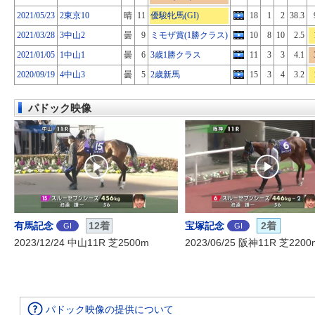
2021/05/23
2東京10
晴
11
優駿牝馬(GI)
18
1
2
38.3
2021/03/28
3中山2
曇
9
ミモザ賞(1勝クラス)
10
8
10
2.5
2021/01/05
1中山1
曇
6
3歳1勝クラス
11
3
3
4.1
2020/09/19
4中山3
曇
5
2歳新馬
15
3
4
3.2
パドック映像
有馬記念
12着
宝塚記念
2着
GI
GI
2023/12/24 中山11R 芝2500m
2023/06/25 阪神11R 芝2200
パドック映像の提供について