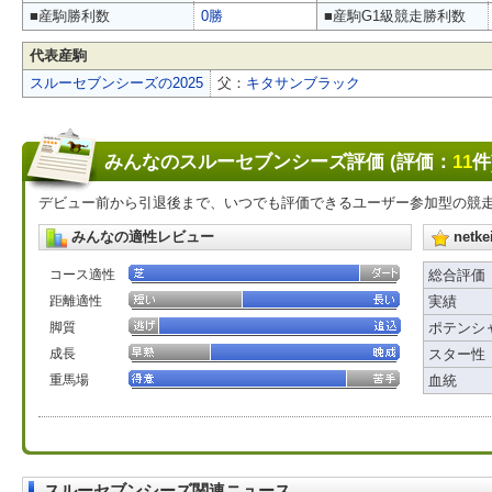
■産駒勝利数
0勝
■産駒G1級競走勝利数
代表産駒
スルーセブンシーズの2025
父：
キタサンブラック
みんなのスルーセブンシーズ評価 (評価：
11
件
デビュー前から引退後まで、いつでも評価できるユーザー参加型の競
みんなの適性レビュー
net
コース適性
総合評価
距離適性
実績
脚質
ポテンシ
成長
スター性
重馬場
血統
スルーセブンシーズ関連ニュース