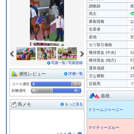
調教師
尾
馬主
募集情報
1
生産者
ノ
産地
安
セリ取引価格
-
«
»
獲得賞金 (中央)
1
獲得賞金 (地方)
0
写真一覧
/
写真投稿
通算成績
1
適性レビュー
評価一覧
主な勝鞍
2
近親馬
フ
コース適性
距離適性
血統
馬メモ
もっと見る
ドリームジャーニー
マイティースルー