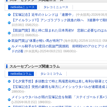
netkeibaニュース
タレコミニュース
【宝塚記念】近年のトレンドは「連勝中」
(中央競馬)-2026年06月
【アイルランドT】アンゴラブラック跳進の秋へ 3連勝中で期
10月08日 05時25分-
【凱旋門賞】雨と枠に阻まれた日本馬初V 悲願に必要なのは
10月07日 06時05分-
凱旋門賞は“体重が軽い馬が有利”?
(海外競馬)-2025年10月01日 05
ルメール騎手が14度目の凱旋門賞挑戦 前哨戦Vのアロヒアリイ
ドの2着
(中央競馬)-2025年09月23日 06時00分-
スルーセブンシーズ関連コラム
netkeibaコラム
タレコミコラム
【七夕賞予想】多頭数立て時と馬場悪化時は差し有利が顕著となる
【宝塚記念】突然の豪雨も味方にメイショウタバルが連覇達成 武
18時00分-
メイショウタバルが雨の宝塚記念を制覇 「ステイゴールド系×
()-2026年06月15日 18時00分-