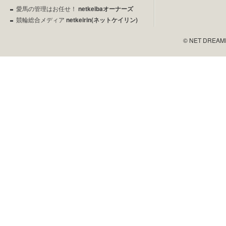
愛馬の管理はお任せ！
netkeibaオーナーズ
競輪総合メディア
netkeirin(ネットケイリン)
© NET DREAMERS