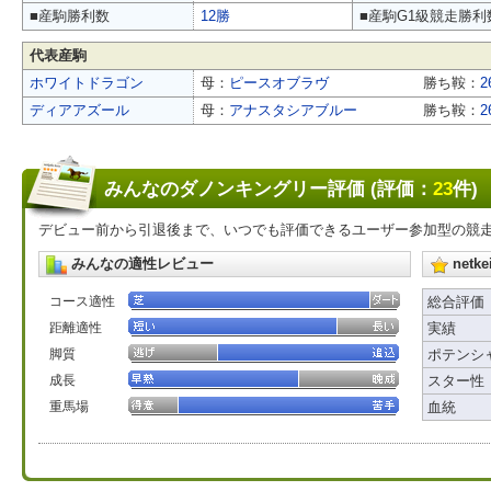
■産駒勝利数
12勝
■産駒G1級競走勝利
代表産駒
ホワイトドラゴン
母：
ピースオブラヴ
勝ち鞍：
ディアアズール
母：
アナスタシアブルー
勝ち鞍：
2
みんなのダノンキングリー評価 (評価：
23
件)
デビュー前から引退後まで、いつでも評価できるユーザー参加型の競
みんなの適性レビュー
net
コース適性
総合評価
距離適性
実績
脚質
ポテンシ
成長
スター性
重馬場
血統