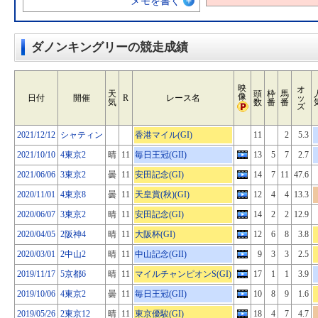
メモを書く
ダノンキングリーの競走成績
映
オ
天
頭
枠
馬
像
日付
開催
R
レース名
ッ
気
数
番
番
ズ
2021/12/12
シャティン
香港マイル(GI)
11
2
5.3
2021/10/10
4東京2
晴
11
毎日王冠(GII)
13
5
7
2.7
2021/06/06
3東京2
曇
11
安田記念(GI)
14
7
11
47.6
2020/11/01
4東京8
曇
11
天皇賞(秋)(GI)
12
4
4
13.3
2020/06/07
3東京2
晴
11
安田記念(GI)
14
2
2
12.9
2020/04/05
2阪神4
晴
11
大阪杯(GI)
12
6
8
3.8
2020/03/01
2中山2
晴
11
中山記念(GII)
9
3
3
2.5
2019/11/17
5京都6
晴
11
マイルチャンピオンS(GI)
17
1
1
3.9
2019/10/06
4東京2
曇
11
毎日王冠(GII)
10
8
9
1.6
2019/05/26
2東京12
晴
11
東京優駿(GI)
18
4
7
4.7