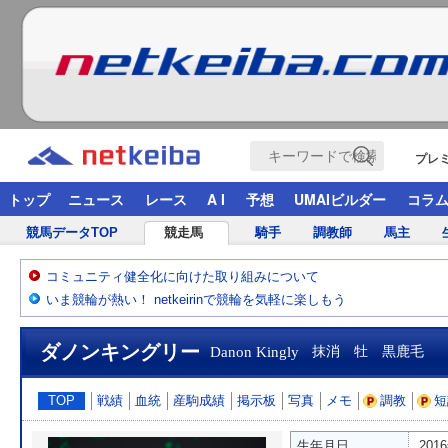
プレ
トップ
ニュース
レース
A I
予想
UMAIビルダー
コラ
競馬データTOP
競走馬
騎手
調教師
馬主
コミュニティ健全化に向けた取り組みについて
いま競輪が熱い！ netkeirinで競輪を気軽に楽しもう
ダノンキングリー
Danon Kingly
抹消 牡 黒鹿毛
TOP
戦績
血統
産駒成績
掲示板
写真
メモ
調教
短
生年月日
201