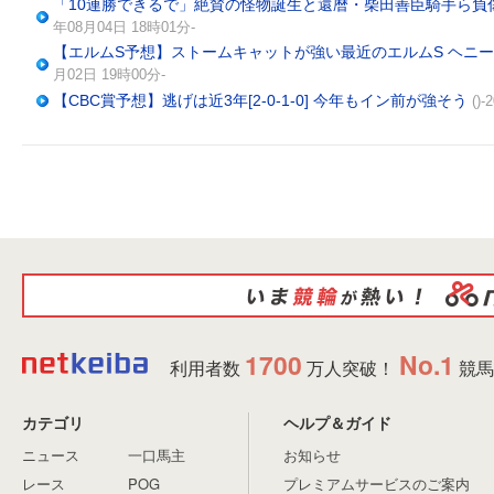
「10連勝できるで」絶賛の怪物誕生と還暦・柴田善臣騎手ら負
年08月04日 18時01分-
【エルムS予想】ストームキャットが強い最近のエルムS ヘニーヒュー
月02日 19時00分-
【CBC賞予想】逃げは近3年[2-0-1-0] 今年もイン前が強そう
()
1700
No.1
利用者数
万人突破！
競馬
カテゴリ
ヘルプ＆ガイド
ニュース
一口馬主
お知らせ
レース
POG
プレミアムサービスのご案内