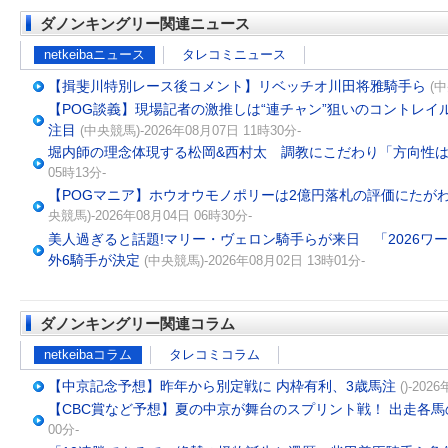
ダノンキングリー関連ニュース
netkeibaニュース
タレコミニュース
【揖斐川特別レース後コメント】リベッチオ川田将雅騎手ら
(中
【POG談義】現場記者の激推しは“連チャン”狙いのコントレイ
注目
(中央競馬)-2026年08月07日 11時30分-
堀内師の理念体現する松岡&西村太 調教にこだわり「方向性
05時13分-
【POGマニア】ホウオウモノポリーは2億円落札の評価にたが
央競馬)-2026年08月04日 06時30分-
美人過ぎると話題!マリー・ヴェロン騎手らが来日 「2026ワ
外6騎手が決定
(中央競馬)-2026年08月02日 13時01分-
ダノンキングリー関連コラム
netkeibaコラム
タレコミコラム
【中京記念予想】昨年から別定戦に 内枠有利、3歳馬注
()-202
【CBC賞など予想】夏の中京が舞台のスプリント戦！ 出走各
00分-