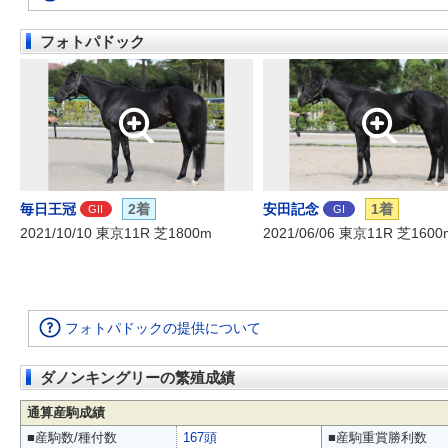
フォトパドック
毎日王冠
2着
安田記念
1着
GII
GI
2021/10/10 東京11R 芝1800m
2021/06/06 東京11R 芝1600
フォトパドックの提供について
ダノンキングリーの繁殖成績
通算産駒成績
■産駒数/種付数
167頭
■産駒重賞勝利数