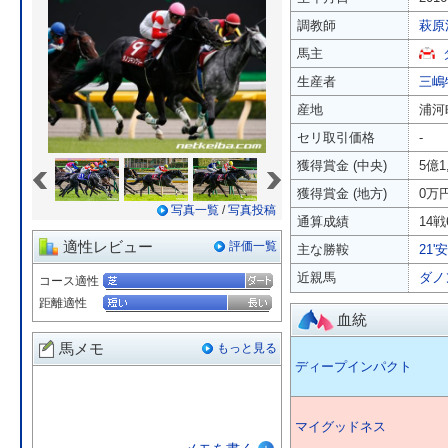
調教師
萩原
馬主
生産者
三嶋
産地
浦河
セリ取引価格
-
«
»
獲得賞金 (中央)
5億1
獲得賞金 (地方)
0万
写真一覧
/
写真投稿
通算成績
14戦
適性レビュー
評価一覧
主な勝鞍
21'
近親馬
ダノ
コース適性
距離適性
血統
馬メモ
もっと見る
ディープインパクト
マイグッドネス