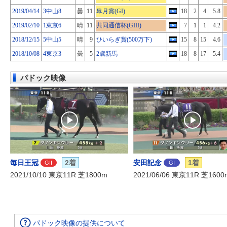
2019/04/14
3中山8
曇
11
皐月賞(GI)
18
2
4
5.8
2019/02/10
1東京6
晴
11
共同通信杯(GIII)
7
1
1
4.2
2018/12/15
5中山5
晴
9
ひいらぎ賞(500万下)
15
8
15
4.6
2018/10/08
4東京3
曇
5
2歳新馬
18
8
17
5.4
パドック映像
毎日王冠
2着
安田記念
1着
GII
GI
2021/10/10 東京11R 芝1800m
2021/06/06 東京11R 芝1600
パドック映像の提供について