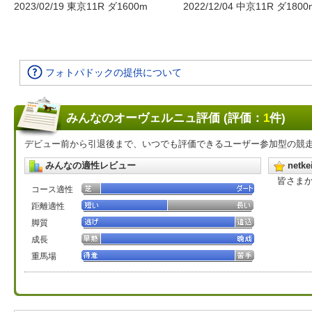
2023/02/19 東京11R ダ1600m
2022/12/04 中京11R ダ1800
フォトパドックの提供について
みんなのオーヴェルニュ評価 (評価：
1
件)
デビュー前から引退後まで、いつでも評価できるユーザー参加型の競
みんなの適性レビュー
net
皆さま
コース適性
距離適性
脚質
成長
重馬場