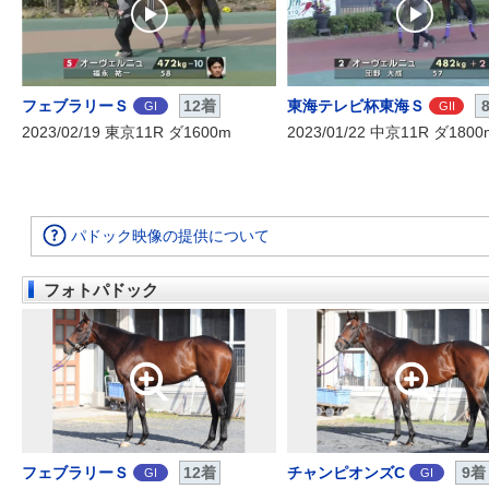
フェブラリーＳ
12着
東海テレビ杯東海Ｓ
GI
GII
2023/02/19 東京11R ダ1600m
2023/01/22 中京11R ダ1800
パドック映像の提供について
フォトパドック
フェブラリーＳ
12着
チャンピオンズC
9着
GI
GI