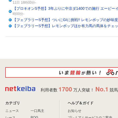
11日 18時00分-
【プロキオンS予想】3年ぶりに中京ダ1400での施行 エーピ
時00分-
【フェブラリーS予想】ついにGIに挑戦!! レモンポップの妙味度は
【フェブラリーS予想】レモンポップほか有力馬の馬体をチェ
1700
No.1
利用者数
万人突破！
競馬
カテゴリ
ヘルプ＆ガイド
ニュース
一口馬主
お知らせ
レース
POG
プレミアムサービスのご案内