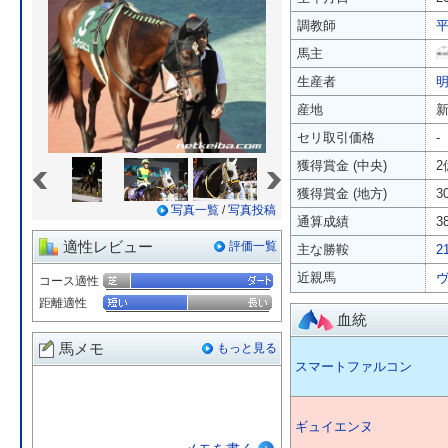
調教師
馬主
生産者
産地
セリ取引価格
-
«
»
獲得賞金 (中央)
2
獲得賞金 (地方)
3
写真一覧
/
写真投稿
通算成績
3
適性レビュー
評価一覧
主な勝鞍
2
近親馬
コース適性
距離適性
血統
馬メモ
もっと見る
スマートファルコン
ギュイエンヌ