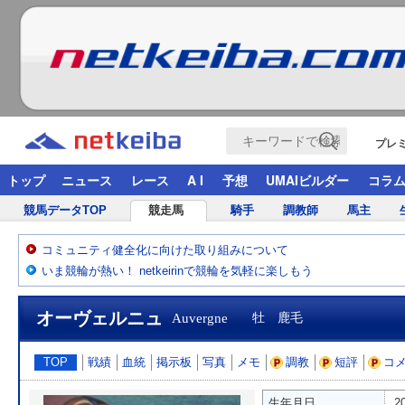
プレ
トップ
ニュース
レース
A I
予想
UMAIビルダー
コラ
競馬データTOP
競走馬
騎手
調教師
馬主
コミュニティ健全化に向けた取り組みについて
いま競輪が熱い！ netkeirinで競輪を気軽に楽しもう
オーヴェルニュ
Auvergne
牡 鹿毛
TOP
戦績
血統
掲示板
写真
メモ
調教
短評
コ
生年月日
2