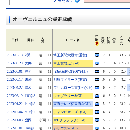
メモを書く
オーヴェルニュの競走成績
映
オ
天
頭
枠
馬
像
日付
開催
R
レース名
ッ
気
数
番
番
ズ
2023/10/18
浦和
晴
11
埼玉新聞栄冠賞(重賞)
12
1
1
43.6
2023/06/28
大井
曇
11
帝王賞競走(JpnI)
12
5
6
387.6
1
2023/06/01
浦和
晴
11
’23武蔵国OP(OP)(4上)
8
5
5
2.5
2023/05/17
川崎
晴
11
川崎マイラーズ(重賞)
10
8
10
8.2
2023/04/27
浦和
晴
11
プリムローズ賞(OP)(3上)
10
7
7
2.7
2023/02/19
1東京8
晴
11
フェブラリーS(GI)
16
3
5
31.2
1
2023/01/22
1中京8
晴
11
東海テレビ杯東海S(GII)
15
2
2
23.2
2022/12/04
6中京2
晴
11
チャンピオンズC(GI)
16
4
7
38.7
2022/11/03
盛岡
小雨
12
JBCクラシック(JpnI)
15
7
12
13.7
2022/10/01
5中京8
晴
11
シリウスS(GIII)
16
2
3
18.0