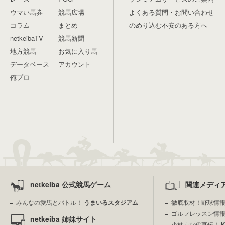
ウマい馬券
競馬広場
よくある質問・お問い合わせ
コラム
まとめ
のめり込む不安のある方へ
netkeibaTV
競馬新聞
地方競馬
お気に入り馬
データベース
アカウント
俺プロ
netkeiba 公式競馬ゲーム
関連メディ
みんなの愛馬とバトル！
うまいるスタジアム
徹底取材！野球情
ゴルフレッスン情
netkeiba 姉妹サイト
小林カツ代直伝！