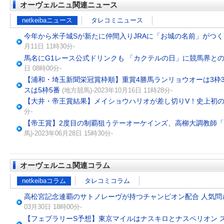
オーヴェルニュ関連ニュース
netkeibaニュース
タレコミニュース
今年から米子城Sが新たに仲間入りJRAに「お城の名前」がつ
月11日 11時30分-
馬名にG1レース公式ドリンクも 「カクテルの日」に競馬界と
日 08時00分-
【浦和・埼玉新聞栄冠賞枠順】重賞4勝馬ランリョウオーは3枠
スは5枠5番
(地方競馬)-2023年10月16日 11時28分-
【大井・帝王賞結果】メイショウハリオが差し切りV！史上初
分-
【帝王賞】2度目の制覇狙うテーオーケインズ、高柳大調教師
馬)-2023年06月28日 15時30分-
オーヴェルニュ関連コラム
netkeibaコラム
タレコミコラム
高松宮記念連覇のサトノレーヴが持つチャンピオン配合 人気問わず
03月30日 18時00分-
【フェブラリーS予想】東京マイルはナスキロとナスペリオン 