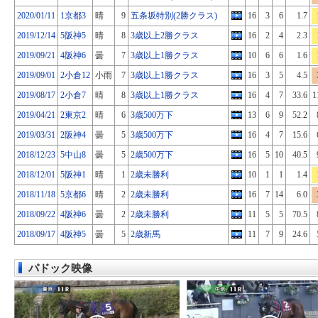
2020/01/11
1京都3
晴
9
五条坂特別(2勝クラス)
16
3
6
1.7
2019/12/14
5阪神5
晴
8
3歳以上2勝クラス
16
2
4
2.3
2019/09/21
4阪神6
曇
7
3歳以上1勝クラス
10
6
6
1.6
2019/09/01
2小倉12
小雨
7
3歳以上1勝クラス
16
3
5
4.5
2019/08/17
2小倉7
晴
8
3歳以上1勝クラス
16
4
7
33.6
1
2019/04/21
2東京2
晴
6
3歳500万下
13
6
9
52.2
2019/03/31
2阪神4
曇
5
3歳500万下
16
4
7
15.6
2018/12/23
5中山8
曇
5
2歳500万下
16
5
10
40.5
2018/12/01
5阪神1
晴
1
2歳未勝利
10
1
1
1.4
2018/11/18
5京都6
晴
2
2歳未勝利
16
7
14
6.0
2018/09/22
4阪神6
曇
2
2歳未勝利
11
5
5
70.5
2018/09/17
4阪神5
曇
5
2歳新馬
11
7
9
24.6
パドック映像