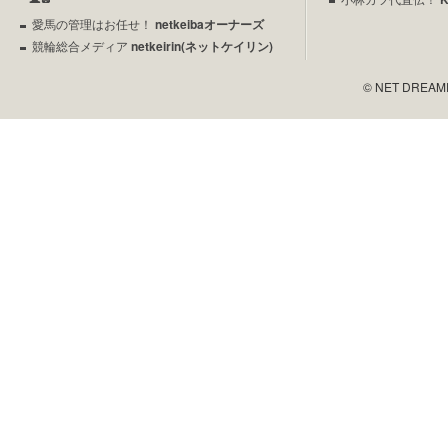
愛馬の管理はお任せ！
netkeibaオーナーズ
競輪総合メディア
netkeirin(ネットケイリン)
© NET DREAMERS