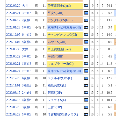
2022/06/29
大井
晴
11
帝王賞競走(JpnI)
9
5
5
54.1
2022/05/21
3中京5
曇
11
平安S(GIII)
16
1
2
5.3
2022/04/17
2阪神8
晴
11
アンタレスS(GIII)
16
8
16
13.2
2022/01/23
1中京8
小雨
11
東海テレビ杯東海S(GII)
16
6
11
3.4
2021/12/05
6中京2
曇
11
チャンピオンズC(GI)
16
5
9
14.0
2021/11/07
5阪神2
晴
11
みやこS(GIII)
16
5
9
6.0
2021/06/30
大井
曇
11
帝王賞競走(JpnI)
13
7
10
8.5
2021/05/22
3中京5
曇
11
平安S(GIII)
16
3
5
4.9
2021/02/21
1東京8
晴
11
フェブラリーS(GI)
16
7
14
11.8
2021/01/24
1中京8
雨
11
東海テレビ杯東海S(GII)
15
6
11
6.2
2020/12/20
6阪神6
晴
10
ベテルギウスS(L)
16
6
12
12.7
2020/11/01
3福島2
曇
11
福島民友C(L)
12
2
2
5.1
2020/08/15
2小倉1
晴
11
阿蘇S(OP)
15
7
13
10.5
2020/07/18
4阪神5
晴
11
ジュライS(L)
12
4
4
10.1
2020/06/20
3阪神5
晴
11
三宮S(OP)
16
5
9
6.0
2020/03/29
1中京8
晴
10
名古屋城S(3勝クラス)
16
5
9
5.9