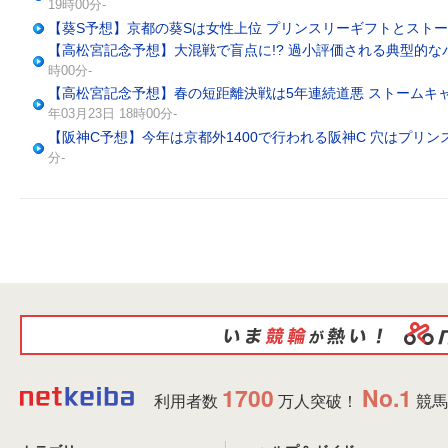
19時00分-
【葵S予想】京都の葵Sは女性上位 プリンスリーギフトとスト
【高松宮記念予想】大混戦で盲点に!? 過小評価される典型的なパ
時00分-
【高松宮記念予想】春の短距離決戦は5年連続道悪 ストームキ
年03月23日 18時00分-
【阪神C予想】今年は京都外1400で行われる阪神C 穴はプリ
分-
1700
No.1
利用者数
万人突破！
競馬