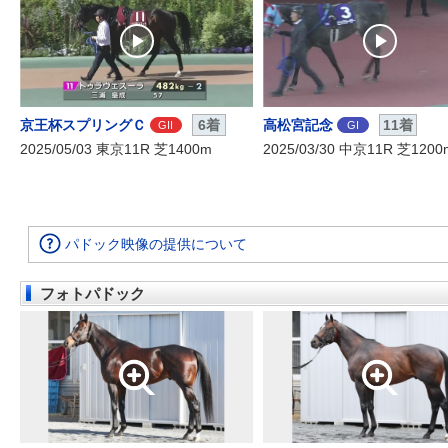
京王杯スプリングＣ
6着
高松宮記念
11着
GII
GI
2025/05/03 東京11R 芝1400m
2025/03/30 中京11R 芝1200
パドック映像の提供について
フォトパドック