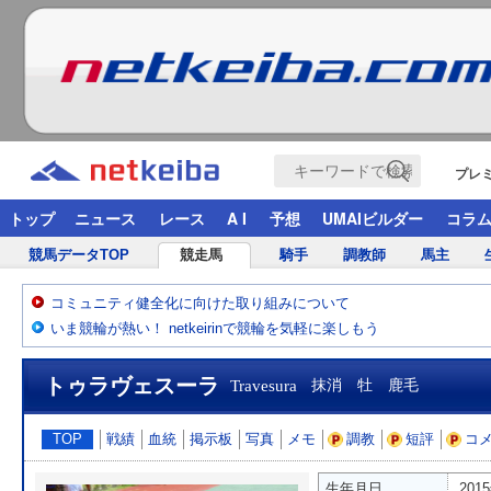
プレ
トップ
ニュース
レース
A I
予想
UMAIビルダー
コラ
競馬データTOP
競走馬
騎手
調教師
馬主
コミュニティ健全化に向けた取り組みについて
いま競輪が熱い！ netkeirinで競輪を気軽に楽しもう
トゥラヴェスーラ
Travesura
抹消 牡 鹿毛
TOP
戦績
血統
掲示板
写真
メモ
調教
短評
コ
生年月日
201