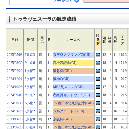
メモを書く
トゥラヴェスーラの競走成績
映
オ
天
頭
枠
馬
像
日付
開催
R
レース名
ッ
気
数
番
番
ズ
2025/05/03
2東京3
晴
11
京王杯スプリングC(GII)
12
8
11
119.3
2025/03/30
2中京6
晴
11
高松宮記念(GI)
18
2
4
171.9
2025/02/22
1京都7
曇
11
阪急杯(GIII)
18
3
5
24.9
2024/12/21
7京都7
曇
11
阪神C(GII)
18
3
5
79.7
2024/10/26
5京都7
曇
11
MBS賞スワンS(GII)
17
3
5
56.2
2024/09/08
3中京2
晴
11
産経賞セントウルS(GII)
18
6
11
79.5
2024/06/30
3小倉2
曇
11
TV西日本北九州記念(GIII)
18
4
8
56.6
2024/01/28
2京都2
曇
11
シルクロードS(GIII)
18
8
16
33.4
2023/11/26
3京都8
晴
12
京阪杯(GIII)
18
8
18
36.2
2023/08/20
3小倉4
晴
11
TV西日本北九州記念(GIII)
18
6
11
16.3