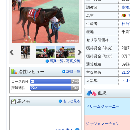
調教師
高橋
馬主
生産者
社台
産地
千歳
セリ取引価格
-
«
»
獲得賞金 (中央)
2億7
獲得賞金 (地方)
0万
写真一覧
/
写真投稿
通算成績
39戦
適性レビュー
評価一覧
主な勝鞍
21'
近親馬
トオ
コース適性
距離適性
血統
馬メモ
もっと見る
ドリームジャーニー
ジャジャマーチャン