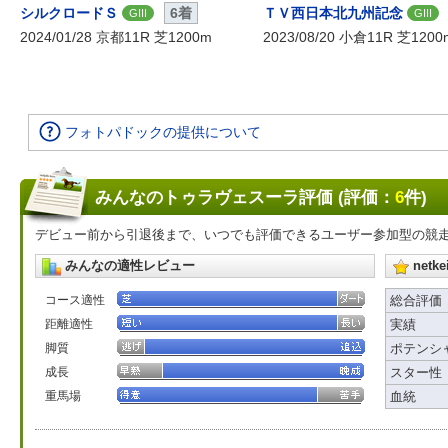
シルクロードＳ
6着
ＴＶ西日本北九州記念
GIII
GIII
2024/01/28 京都11R 芝1200m
2023/08/20 小倉11R 芝1200
フォトパドックの提供について
みんなのトゥラヴェスーラ評価 (評価：
6
件)
デビュー前から引退後まで、いつでも評価できるユーザー参加型の競
みんなの適性レビュー
net
コース適性
総合評価
距離適性
実績
脚質
ポテンシ
成長
スター性
重馬場
血統