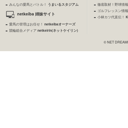
みんなの愛馬とバトル！
うまいるスタジアム
徹底取材！野球情
ゴルフレッスン情
netkeiba 姉妹サイト
小林カツ代直伝！
愛馬の管理はお任せ！
netkeibaオーナーズ
競輪総合メディア
netkeirin(ネットケイリン)
© NET DREAMERS