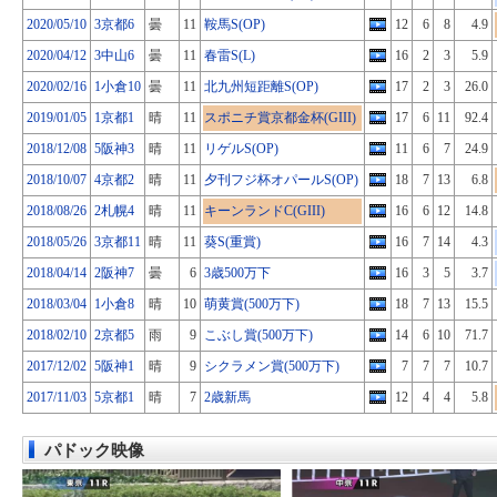
2020/05/10
3京都6
曇
11
鞍馬S(OP)
12
6
8
4.9
2020/04/12
3中山6
曇
11
春雷S(L)
16
2
3
5.9
2020/02/16
1小倉10
曇
11
北九州短距離S(OP)
17
2
3
26.0
2019/01/05
1京都1
晴
11
スポニチ賞京都金杯(GIII)
17
6
11
92.4
2018/12/08
5阪神3
晴
11
リゲルS(OP)
11
6
7
24.9
2018/10/07
4京都2
晴
11
夕刊フジ杯オパールS(OP)
18
7
13
6.8
2018/08/26
2札幌4
晴
11
キーンランドC(GIII)
16
6
12
14.8
2018/05/26
3京都11
晴
11
葵S(重賞)
16
7
14
4.3
2018/04/14
2阪神7
曇
6
3歳500万下
16
3
5
3.7
2018/03/04
1小倉8
晴
10
萌黄賞(500万下)
18
7
13
15.5
2018/02/10
2京都5
雨
9
こぶし賞(500万下)
14
6
10
71.7
2017/12/02
5阪神1
晴
9
シクラメン賞(500万下)
7
7
7
10.7
2017/11/03
5京都1
晴
7
2歳新馬
12
4
4
5.8
パドック映像