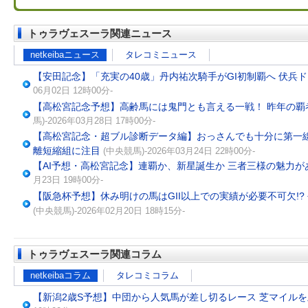
トゥラヴェスーラ関連ニュース
netkeibaニュース
タレコミニュース
【安田記念】「充実の40歳」丹内祐次騎手がGI初制覇へ 伏兵
06月02日 12時00分-
【高松宮記念予想】高齢馬には鬼門とも言える一戦！ 昨年の覇
馬)-2026年03月28日 17時00分-
【高松宮記念・超ブル診断データ編】おっさんでも十分に第一線
離短縮組に注目
(中央競馬)-2026年03月24日 22時00分-
【AI予想・高松宮記念】連覇か、新星誕生か 三者三様の魅力
月23日 19時00分-
【阪急杯予想】休み明けの馬はGII以上での実績が必要不可欠!
(中央競馬)-2026年02月20日 18時15分-
トゥラヴェスーラ関連コラム
netkeibaコラム
タレコミコラム
【新潟2歳S予想】中団から人気馬が差し切るレース 芝マイル