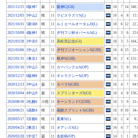
2021/12/25
6阪神7
曇
11
阪神C(GII)
18
7
14
346.
2021/12/05
5中山2
晴
11
ラピスラズリS(L)
16
4
8
15.
2021/10/31
5新潟8
晴
11
ルミエールオータムD(L)
18
6
12
22.
2021/10/09
4阪神1
晴
11
夕刊フジ杯オパールS(L)
16
3
6
25.
2021/03/28
2中京6
雨
11
高松宮記念(GI)
18
3
5
164.
2021/03/06
2中山3
晴
11
夕刊フジオーシャンS(GIII)
16
8
15
22.
2021/01/31
1東京2
晴
11
根岸S(GIII)
16
2
4
151.
2021/01/16
1中山5
晴
11
カーバンクルS(OP)
16
5
9
16.
2020/12/27
6阪神8
晴
11
ギャラクシーS(OP)
16
2
3
9.
2020/12/13
5中山4
曇
11
カペラS(GIII)
16
4
7
94.
2020/10/04
4中山9
曇
11
スプリンターズS(GI)
16
4
8
156.
2020/08/30
2札幌6
小雨
11
キーンランドC(GIII)
16
5
9
21.
2020/06/21
1函館4
晴
11
函館スプリントS(GIII)
16
8
16
34.
2020/05/17
3京都8
晴
11
栗東S(L)
16
2
4
8.
2020/04/25
2東京1
晴
11
オアシスS(L)
16
4
7
7.
2020/03/28
1中京7
曇
11
名鉄杯(OP)
14
1
1
28.