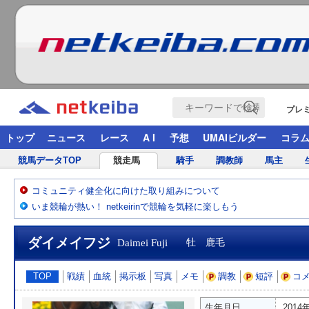
プレ
トップ
ニュース
レース
A I
予想
UMAIビルダー
コラ
競馬データTOP
競走馬
騎手
調教師
馬主
コミュニティ健全化に向けた取り組みについて
いま競輪が熱い！ netkeirinで競輪を気軽に楽しもう
ダイメイフジ
Daimei Fuji
牡 鹿毛
TOP
戦績
血統
掲示板
写真
メモ
調教
短評
コ
生年月日
2014