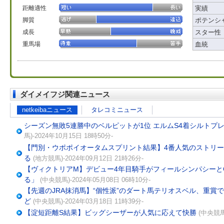
距離適性
実績
脚質
ポテンシ
成長
スター性
重馬場
血統
ダイメイフジ関連ニュース
netkeibaニュース
タレコミニュース
シーズン無敗5連勝中のベルピットが1位 エルムS4着シルトプ
馬)-2024年10月15日 18時50分-
【門別・ウポポイオータムスプリント結果】4番人気のストリー
る
(地方競馬)-2024年09月12日 21時26分-
【ヴィクトリアM】デビュー4年目騎手がフィールシンパシーと
る」
(中央競馬)-2024年05月08日 06時10分-
【先週のJRA抹消馬】“個性派”のダート馬テリオスベル、重賞
ど
(中央競馬)-2024年03月18日 11時39分-
【淀短距離S結果】ビッグシーザーが人気に応えて快勝
(中央競馬)