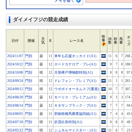
メモを書く
ダイメイフジの競走成績
映
オ
天
頭
枠
馬
像
日付
開催
R
レース名
ッ
気
数
番
番
ズ
2024/11/07
門別
曇
11
来年も応援ホッカイド(A1)
11
6
7
268.
2024/10/22
門別
曇
12
ロードカナロア・プレ(A1)
9
7
8
186.
2024/10/08
門別
晴
12
月形樺戸博物館特別(A1)
8
8
8
97.
2024/09/24
門別
晴
12
ドレフォン・プレミア(A1)
11
1
1
281.
2024/09/12
門別
晴
12
ウポポイオータムスプ(重賞)
10
7
7
307.
2024/08/29
門別
曇
12
モーリス・プレミアム(A1)
9
3
3
174.
2024/08/14
門別
曇
12
キタサンブラック・プ(A1)
7
7
7
94.
2024/08/01
門別
曇
11
胆振軽種馬農業協同組(A1)
7
4
4
45.
2024/07/18
門別
晴
11
折茂社長特別(A1)
9
8
9
49.
2024/05/22
門別
晴
12
シュネルマイスター・(A1)
11
6
7
23.