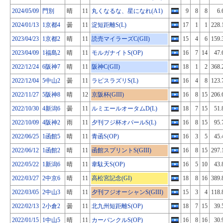
2024/05/09
門別
晴
11
丸くなるな、星になれ(A1)
9
8
8
6.
2024/01/13
1京都4
曇
11
淀短距離S(L)
17
1
1
228.
2023/04/23
1京都2
晴
11
読売マイラーズC(GII)
15
4
6
159.
2023/04/09
1福島2
晴
11
モルガナイトS(OP)
16
7
14
47.
2022/12/24
6阪神7
晴
11
阪神C(GII)
18
1
2
368.
2022/12/04
5中山2
曇
11
ラピスラズリS(L)
16
4
8
123.
2022/11/27
5阪神8
晴
12
京阪杯(GIII)
16
8
15
206.
2022/10/30
4新潟6
曇
11
ルミエールオータムD(L)
18
7
15
51.
2022/10/09
4阪神2
雨
11
夕刊フジ杯オパールS(L)
16
8
15
95.
2022/06/25
1函館5
晴
11
青函S(OP)
16
3
5
45.
2022/06/12
1函館2
晴
11
函館スプリントS(GIII)
16
8
15
297.
2022/05/22
1新潟6
晴
11
韋駄天S(OP)
16
5
10
43.
2022/03/27
2中京6
晴
11
高松宮記念(GI)
18
8
16
389.
2022/03/05
2中山3
晴
11
夕刊フジオーシャンS(GIII)
15
3
4
118.
2022/02/13
2小倉2
曇
11
北九州短距離S(OP)
18
7
15
39.
2022/01/15
1中山5
晴
11
カーバンクルS(OP)
16
8
16
30.