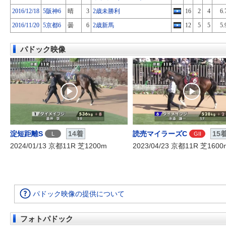
2016/12/18
5阪神6
晴
3
2歳未勝利
16
2
4
6.
2016/11/20
5京都6
曇
6
2歳新馬
12
5
5
5.
パドック映像
淀短距離S
14着
読売マイラーズC
15
L
GII
2024/01/13 京都11R 芝1200m
2023/04/23 京都11R 芝1600
パドック映像の提供について
フォトパドック