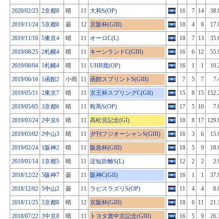
2020/02/23
2京都8
晴
11
大和S(OP)
16
7
14
38.
2019/11/24
5京都8
曇
12
京阪杯(GIII)
18
4
8
17.
2019/11/10
5東京4
晴
11
オーロC(L)
18
7
13
35.
2019/08/25
2札幌4
晴
11
キーンランドC(GIII)
16
6
12
55.
2019/08/04
1札幌4
晴
11
UHB賞(OP)
16
1
1
10.
2019/06/16
1函館2
小雨
11
函館スプリントS(GIII)
7
5
7
7.
2019/05/11
2東京7
晴
11
京王杯スプリングC(GII)
15
8
15
152.
2019/05/05
3京都6
晴
11
鞍馬S(OP)
17
5
10
7.
2019/03/24
2中京6
晴
11
高松宮記念(GI)
18
8
17
129.
2019/03/02
2中山3
晴
11
夕刊フジオーシャンS(GIII)
16
3
6
15.
2019/02/24
1阪神2
晴
11
阪急杯(GIII)
18
5
9
18.
2019/01/14
1京都5
晴
11
淀短距離S(L)
12
2
2
2.
2018/12/22
5阪神7
曇
11
阪神C(GII)
16
1
1
37.
2018/12/02
5中山2
曇
11
ラピスラズリS(OP)
11
4
4
8.
2018/11/25
5京都8
晴
12
京阪杯(GIII)
18
6
11
21.
2018/07/22
3中京8
晴
11
トヨタ賞中京記念(GIII)
16
5
9
26.