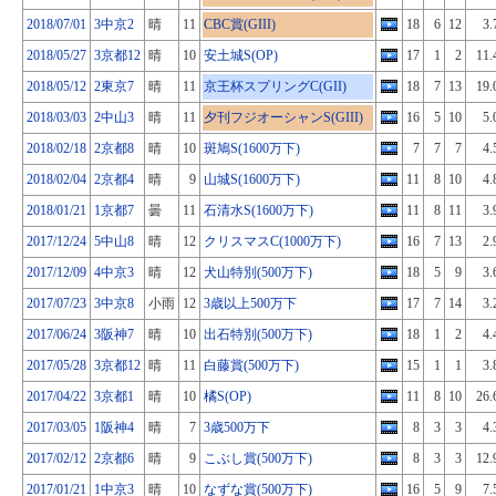
2018/07/01
3中京2
晴
11
CBC賞(GIII)
18
6
12
3.
2018/05/27
3京都12
晴
10
安土城S(OP)
17
1
2
11.
2018/05/12
2東京7
晴
11
京王杯スプリングC(GII)
18
7
13
19.
2018/03/03
2中山3
晴
11
夕刊フジオーシャンS(GIII)
16
5
10
5.
2018/02/18
2京都8
晴
10
斑鳩S(1600万下)
7
7
7
4.
2018/02/04
2京都4
晴
9
山城S(1600万下)
11
8
10
4.
2018/01/21
1京都7
曇
11
石清水S(1600万下)
11
8
11
3.
2017/12/24
5中山8
晴
12
クリスマスC(1000万下)
16
7
13
2.
2017/12/09
4中京3
晴
12
犬山特別(500万下)
18
5
9
3.
2017/07/23
3中京8
小雨
12
3歳以上500万下
17
7
14
3.
2017/06/24
3阪神7
晴
10
出石特別(500万下)
18
1
2
4.
2017/05/28
3京都12
晴
11
白藤賞(500万下)
15
1
1
3.
2017/04/22
3京都1
晴
10
橘S(OP)
11
8
10
26.
2017/03/05
1阪神4
晴
7
3歳500万下
8
3
3
4.
2017/02/12
2京都6
晴
9
こぶし賞(500万下)
8
3
3
12.
2017/01/21
1中京3
晴
10
なずな賞(500万下)
16
5
9
7.