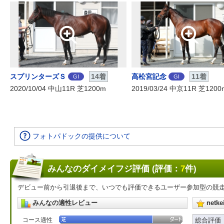
スプリンターズＳ
14着
高松宮記念
11着
GI
GI
2020/10/04 中山11R 芝1200m
2019/03/24 中京11R 芝1200
フォトパドックの提供について
みんなのダイメイフジ評価 (評価：
7
件)
デビュー前から引退後まで、いつでも評価できるユーザー参加型の競
みんなの適性レビュー
net
コース適性
総合評価