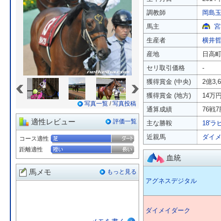
調教師
岡島
馬主
宮
生産者
横井
産地
日高
セリ取引価格
-
«
»
獲得賞金 (中央)
2億3,
獲得賞金 (地方)
14万
写真一覧
/
写真投稿
通算成績
76戦7
適性レビュー
評価一覧
主な勝鞍
18'ラ
近親馬
ダイ
コース適性
距離適性
血統
馬メモ
もっと見る
アグネスデジタル
ダイメイダーク