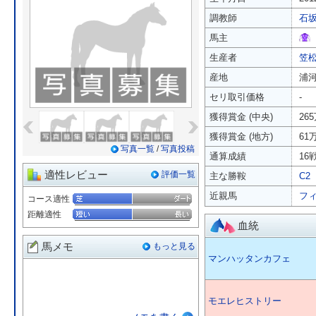
調教師
石
馬主
生産者
笠
産地
浦
セリ取引価格
-
«
»
獲得賞金 (中央)
26
獲得賞金 (地方)
61
写真一覧
/
写真投稿
通算成績
16戦
適性レビュー
評価一覧
主な勝鞍
C2
近親馬
フ
コース適性
距離適性
血統
馬メモ
もっと見る
マンハッタンカフェ
モエレヒストリー