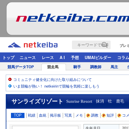
プレ
トップ
ニュース
レース
A I
予想
UMAIビルダー
コラ
競馬データTOP
競走馬
騎手
調教師
馬主
コミュニティ健全化に向けた取り組みについて
いま競輪が熱い！ netkeirinで競輪を気軽に楽しもう
サンライズリゾート
Sunrise Resort
抹消 牡 鹿毛
TOP
戦績
血統
掲示板
写真
メモ
調教
短評
コ
生年月日
20