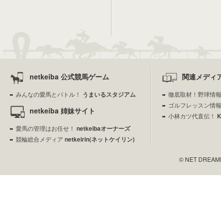
netkeiba 公式競馬ゲーム
関連メディ
みんなの愛馬とバトル！
うまいるスタジアム
徹底取材！野球情
ゴルフレッスン情
netkeiba 姉妹サイト
小林カツ代直伝！
愛馬の管理はお任せ！
netkeibaオーナーズ
競輪総合メディア
netkeirin(ネットケイリン)
© NET DREAMERS