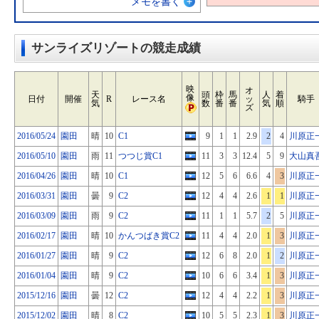
メモを書く
サンライズリゾートの競走成績
映
オ
天
頭
枠
馬
人
着
像
日付
開催
R
レース名
ッ
騎手
気
数
番
番
気
順
ズ
2016/05/24
園田
晴
10
C1
9
1
1
2.9
2
4
川原正
2016/05/10
園田
雨
11
つつじ賞C1
11
3
3
12.4
5
9
大山真
2016/04/26
園田
晴
10
C1
12
5
6
6.6
4
3
川原正
2016/03/31
園田
曇
9
C2
12
4
4
2.6
1
1
川原正
2016/03/09
園田
雨
9
C2
11
1
1
5.7
2
5
川原正
2016/02/17
園田
晴
10
かんつばき賞C2
11
4
4
2.0
1
3
川原正
2016/01/27
園田
晴
9
C2
12
6
8
2.0
1
2
川原正
2016/01/04
園田
晴
9
C2
10
6
6
3.4
1
3
川原正
2015/12/16
園田
曇
12
C2
12
4
4
2.2
1
3
川原正
2015/12/02
園田
晴
8
C2
10
5
5
2.3
1
3
川原正