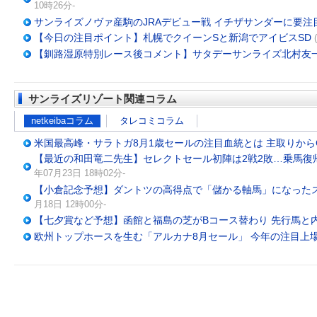
10時26分-
サンライズノヴァ産駒のJRAデビュー戦 イチザサンダーに要注
【今日の注目ポイント】札幌でクイーンSと新潟でアイビスSD
【釧路湿原特別レース後コメント】サタデーサンライズ北村友
サンライズリゾート関連コラム
netkeibaコラム
タレコミコラム
米国最高峰・サラトガ8月1歳セールの注目血統とは 主取りから
【最近の和田竜二先生】セレクトセール初陣は2戦2敗…乗馬復
年07月23日 18時02分-
【小倉記念予想】ダントツの高得点で「儲かる軸馬」になったスー
月18日 12時00分-
【七夕賞など予想】函館と福島の芝がBコース替わり 先行馬と内
欧州トップホースを生む「アルカナ8月セール」 今年の注目上