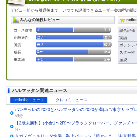
デビュー前から引退後まで、いつでも評価できるユーザー参加型の競
みんなの適性レビュー
net
コース適性
総合評価
距離適性
実績
脚質
ポテンシ
成長
スター性
重馬場
血統
ハルマッタン関連ニュース
netkeibaニュース
タレコミニュース
パンモッレの2020とハルマッタンの2020が満口に/東京サラブ
59分-
【2歳未勝利】(小倉1〜2R)〜ブラッククローバー、グァンチャ
分-
タガノヴェルリーが快勝、鞍上パートン「強かった」/中京新馬