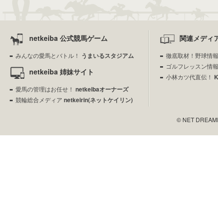
netkeiba 公式競馬ゲーム
関連メディ
みんなの愛馬とバトル！
うまいるスタジアム
徹底取材！野球情
ゴルフレッスン情
netkeiba 姉妹サイト
小林カツ代直伝！
愛馬の管理はお任せ！
netkeibaオーナーズ
競輪総合メディア
netkeirin(ネットケイリン)
© NET DREAMERS