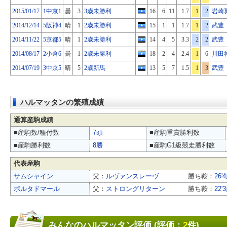
2015/01/17
1中京1
曇
3
3歳未勝利
16
6
11
1.7
1
2
岩崎
2014/12/14
5阪神4
晴
1
2歳未勝利
15
1
1
1.7
1
2
武豊
2014/11/22
5京都5
晴
1
2歳未勝利
14
4
5
3.3
2
2
武豊
2014/08/17
2小倉6
曇
1
2歳未勝利
18
2
4
2.4
1
6
川田
2014/07/19
3中京5
晴
5
2歳新馬
13
5
7
1.5
1
3
武豊
ハルマッタンの繁殖成績
通算産駒成績
■産駒数/種付数
7頭
■産駒重賞勝利数
■産駒勝利数
8勝
■産駒G1級競走勝利数
代表産駒
サムシャイン
父：
ルヴァンスレーヴ
勝ち鞍：
26
ボルタドマール
父：
ストロングリターン
勝ち鞍：
22
みんなのハルマッタン評価 (評価：
2
件)