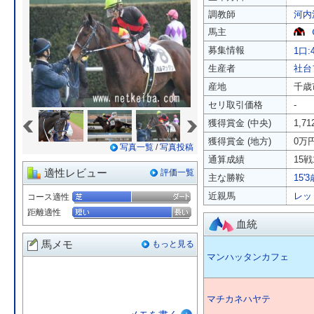
調教師
河内
馬主
募集情報
1口:
生産者
社台
産地
千歳
セリ取引価格
-
«
»
獲得賞金 (中央)
1,7
獲得賞金 (地方)
0万
写真一覧
/
写真投稿
通算成績
15戦
適性レビュー
評価一覧
主な勝鞍
15'
近親馬
レッ
コース適性
距離適性
血統
馬メモ
もっと見る
マンハッタンカフェ
マチカネハヤテ