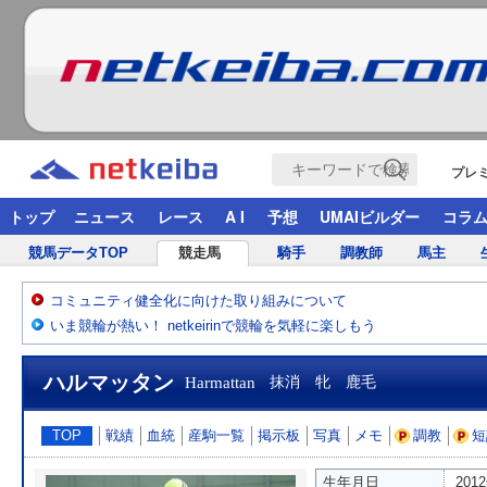
プレ
トップ
ニュース
レース
A I
予想
UMAIビルダー
コラ
競馬データTOP
競走馬
騎手
調教師
馬主
コミュニティ健全化に向けた取り組みについて
いま競輪が熱い！ netkeirinで競輪を気軽に楽しもう
ハルマッタン
Harmattan
抹消 牝 鹿毛
TOP
戦績
血統
産駒一覧
掲示板
写真
メモ
調教
短
生年月日
201