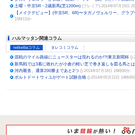
土曜・中京5R・2歳新馬(芝1200m)
(プレミア)-2014年07月19日 2
【メイクデビュー】(中京5R、6R)〜タガノヴェルリー、グラ
15時13分-
ハルマッタン関連コラム
netkeibaコラム
タレコミコラム
混戦のマイル路線にニュースターは現れるのか!?/東京新聞杯
()
新馬戦では3着に敗れたが小倉の軽い芝で巻き返しを図る馬と
河内厩舎、通算200勝まであと2つ
()-2014年07月18日 18時00分-
ポルトドートウィユがゲート試験合格
()-2014年05月22日 18時00