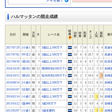
メモを書く
ハルマッタンの競走成績
映
オ
天
頭
枠
馬
人
着
像
日付
開催
R
レース名
ッ
騎
気
数
番
番
気
順
ズ
2017/07/29
2小倉1
晴
7
3歳以上500万下
18
7
14
7.3
4
4
高倉
2017/07/02
3中京2
曇
8
3歳以上500万下
18
4
8
28.7
9
5
高倉
2017/04/30
1新潟2
晴
7
4歳以上500万下
15
4
6
8.7
5
10
松若
2016/10/29
3新潟5
晴
12
飛翔特別(500万下)
17
1
1
12.3
5
13
岩崎
2016/10/15
3新潟1
晴
12
稲光特別(500万下)
18
2
3
18.4
6
3
岩崎
2016/08/14
2小倉6
晴
8
3歳以上500万下
14
3
4
13.2
6
11
岩崎
2016/05/07
3京都5
曇
8
4歳以上500万下
16
3
5
13.2
7
14
川田
2016/02/14
1小倉2
曇
2
4歳以上500万下
14
8
14
2.5
1
14
岩崎
2015/03/22
1阪神8
晴
5
3歳500万下
12
5
6
6.9
4
9
岩崎
2015/02/07
1小倉1
曇
1
3歳未勝利
14
5
8
1.2
1
1
岩崎