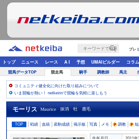
プレ
トップ
ニュース
レース
A I
予想
UMAIビルダー
コラ
競馬データTOP
競走馬
騎手
調教師
馬主
コミュニティ健全化に向けた取り組みについて
いま競輪が熱い！ netkeirinで競輪を気軽に楽しもう
モーリス
Maurice
抹消 牡 鹿毛
TOP
戦績
血統
産駒成績
掲示板
写真
メモ
調教
短
生年月日
2011