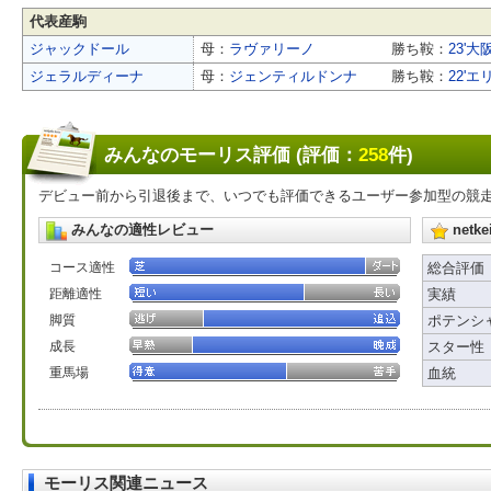
代表産駒
ジャックドール
母：
ラヴァリーノ
勝ち鞍：
23'大
ジェラルディーナ
母：
ジェンティルドンナ
勝ち鞍：
22'エ
みんなのモーリス評価 (評価：
258
件)
デビュー前から引退後まで、いつでも評価できるユーザー参加型の競
みんなの適性レビュー
net
コース適性
総合評価
距離適性
実績
脚質
ポテンシ
成長
スター性
重馬場
血統
モーリス関連ニュース