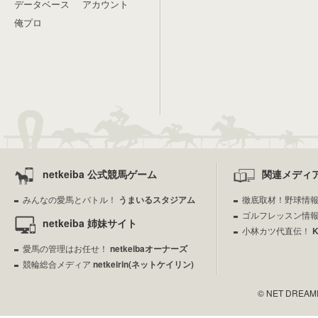
データベース
アカウント
俺プロ
netkeiba 公式競馬ゲーム
関連メディ
みんなの愛馬とバトル！
うまいるスタジアム
徹底取材！野球情
ゴルフレッスン情
netkeiba 姉妹サイト
小林カツ代直伝！
愛馬の管理はお任せ！
netkeibaオーナーズ
競輪総合メディア
netkeirin(ネットケイリン)
© NET DREAMERS