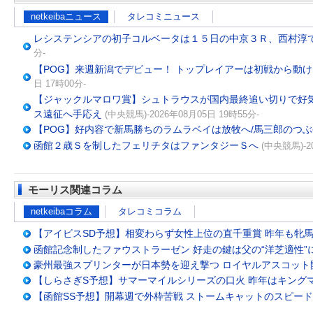
netkeibaニュース
タレコミニュース
レシステンシアの初子コルベータは１５日の中京３Ｒ、西村淳
分-
【POG】来週新潟でデビュー！ トップレイアーは初戦から動け
日 17時00分-
【ジャックルマロワ賞】シュトラウスが国内最終追い切りで好
ス遠征へ手応え
(中央競馬)-2026年08月05日 19時55分-
【POG】好内容で新馬勝ちのラムラベイは放牧へ/馬三郎のつ
函館２歳Ｓを制したフェリチタはファンタジーＳへ
(中央競馬)-2
モーリス関連コラム
netkeibaコラム
タレコミコラム
【アイビスSD予想】相変わらず女性上位の直千重賞 昨年も牝
函館記念制したファウストラーゼン 好走の鍵は父の“洋芝適性”
豪州最強スプリンターが日本勢を迎え撃つ ロイヤルアスコット
【しらさぎS予想】サマーマイルシリーズの口火 昨年はキングマ
【函館SS予想】開幕週で外枠苦戦 ストームキャットのスピー