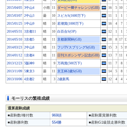
2015/04/05
3中山4
小雨
11
ダービー卿チャレンジ(GIII)
16
5
10
2015/03/07
2中山3
曇
10
スピカS(1600万下)
11
1
1
2015/01/25
1中山9
晴
10
若潮賞(1000万下)
16
4
7
2014/05/31
3京都11
晴
10
白百合S(OP)
12
1
1
2014/05/10
3京都5
晴
11
京都新聞杯(GII)
18
8
17
1
2014/03/23
2中山8
晴
11
フジTVスプリングS(GII)
15
3
5
1
2014/01/12
1京都4
晴
11
日刊スポシンザン記念(GIII)
13
7
11
2013/12/23
5阪神9
晴
9
万両賞(500万下)
11
7
8
2013/11/09
5東京3
曇
11
京王杯2歳S(GII)
14
5
8
2013/10/06
4京都2
晴
3
2歳新馬
12
4
4
モーリスの繁殖成績
通算産駒成績
■産駒数/種付数
969頭
■産駒重賞勝利数
■産駒勝利数
554勝
■産駒G1級競走勝利数