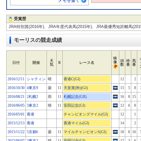
メモを書く
受賞歴
JRA特別賞(2016年)、JRA年度代表馬(2015年)、JRA最優秀短距離馬(201
モーリスの競走成績
映
天
頭
枠
馬
像
日付
開催
R
レース名
気
数
番
番
2016/12/11
シャティン
晴
香港C(GI)
12
2
2016/10/30
4東京9
曇
11
天皇賞(秋)(GI)
15
5
8
2016/08/21
2札幌2
雨
11
札幌記念(GII)
16
8
15
2016/06/05
3東京2
晴
11
安田記念(GI)
12
6
8
2016/05/01
香港
チャンピオンズマイル(GI)
12
1
2015/12/13
香港
香港マイル(GI)
14
2
2015/11/22
5京都6
曇
11
マイルチャンピオンS(GI)
18
8
16
2015/06/07
3東京2
晴
11
安田記念(GI)
17
3
6