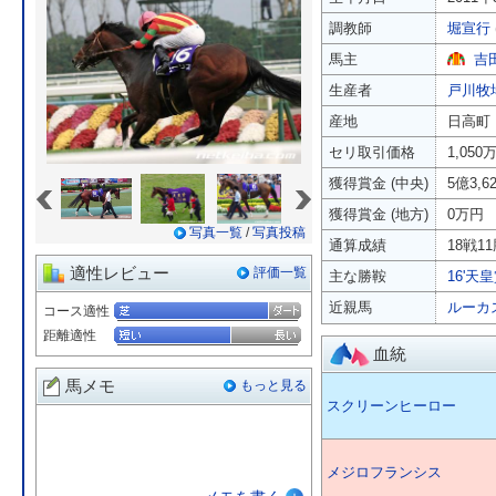
調教師
堀宣行
馬主
吉
生産者
戸川牧
産地
日高町
セリ取引価格
1,050
«
»
獲得賞金 (中央)
5億3,6
獲得賞金 (地方)
0万円
写真一覧
/
写真投稿
通算成績
18戦11
適性レビュー
評価一覧
主な勝鞍
16'天皇
近親馬
ルーカ
コース適性
距離適性
血統
馬メモ
もっと見る
スクリーンヒーロー
メジロフランシス