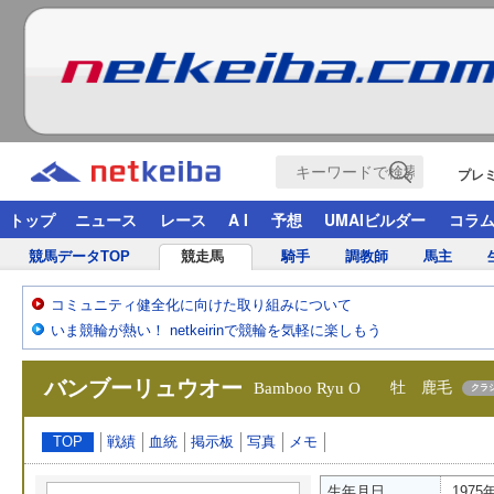
プレ
トップ
ニュース
レース
A I
予想
UMAIビルダー
コラ
競馬データTOP
競走馬
騎手
調教師
馬主
コミュニティ健全化に向けた取り組みについて
いま競輪が熱い！ netkeirinで競輪を気軽に楽しもう
バンブーリュウオー
Bamboo Ryu O
牡 鹿毛
クラ
TOP
戦績
血統
掲示板
写真
メモ
生年月日
1975