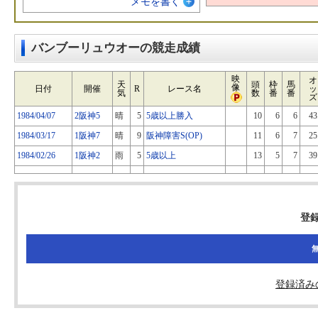
メモを書く
バンブーリュウオーの競走成績
映
オ
天
頭
枠
馬
像
日付
開催
R
レース名
ッ
気
数
番
番
ズ
1984/04/07
2阪神5
晴
5
5歳以上勝入
10
6
6
43
1984/03/17
1阪神7
晴
9
阪神障害S(OP)
11
6
7
25
1984/02/26
1阪神2
雨
5
5歳以上
13
5
7
39
登
登録済み