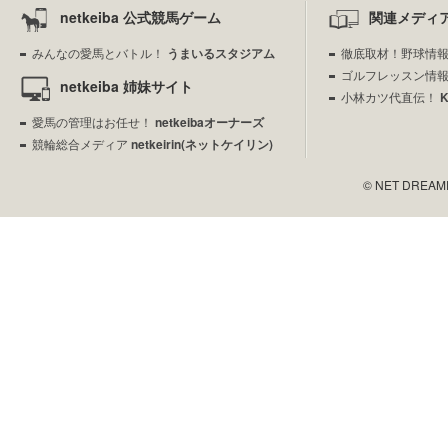
netkeiba 公式競馬ゲーム
関連メディ
みんなの愛馬とバトル！
うまいるスタジアム
徹底取材！野球情
ゴルフレッスン情
netkeiba 姉妹サイト
小林カツ代直伝！
愛馬の管理はお任せ！
netkeibaオーナーズ
競輪総合メディア
netkeirin(ネットケイリン)
© NET DREAMERS