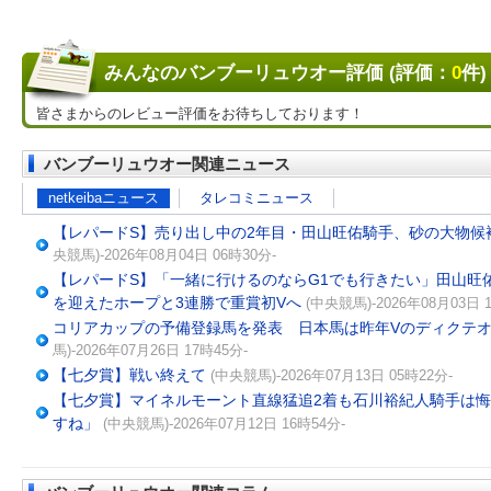
みんなのバンブーリュウオー評価 (評価：
0
件)
皆さまからのレビュー評価をお待ちしております！
バンブーリュウオー関連ニュース
netkeibaニュース
タレコミニュース
【レパードS】売り出し中の2年目・田山旺佑騎手、砂の大物候
央競馬)-2026年08月04日 06時30分-
【レパードS】「一緒に行けるのならG1でも行きたい」田山旺
を迎えたホープと3連勝で重賞初Vへ
(中央競馬)-2026年08月03日 
コリアカップの予備登録馬を発表 日本馬は昨年Vのディクテオ
馬)-2026年07月26日 17時45分-
【七夕賞】戦い終えて
(中央競馬)-2026年07月13日 05時22分-
【七夕賞】マイネルモーント直線猛追2着も石川裕紀人騎手は
すね」
(中央競馬)-2026年07月12日 16時54分-