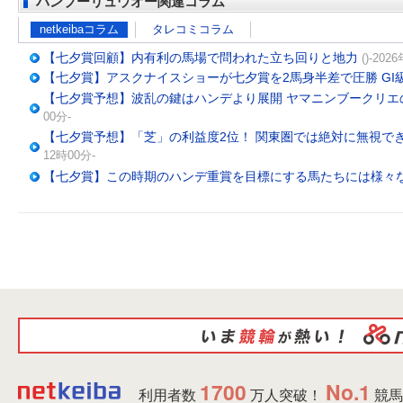
バンブーリュウオー関連コラム
netkeibaコラム
タレコミコラム
【七夕賞回顧】内有利の馬場で問われた立ち回りと地力
()-20
【七夕賞】アスクナイスショーが七夕賞を2馬身半差で圧勝 GI
【七夕賞予想】波乱の鍵はハンデより展開 ヤマニンブークリエ
00分-
【七夕賞予想】「芝」の利益度2位！ 関東圏では絶対に無視でき
12時00分-
【七夕賞】この時期のハンデ重賞を目標にする馬たちには様々
1700
No.1
利用者数
万人突破！
競馬