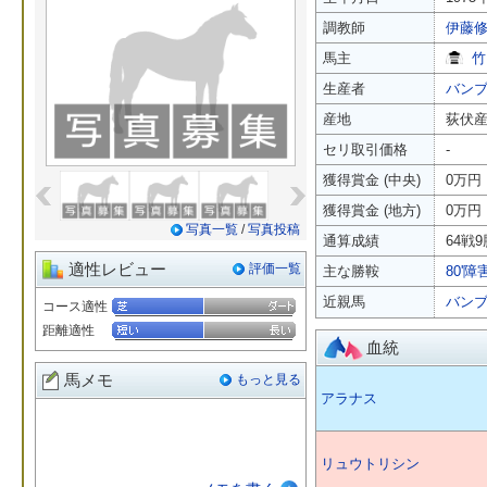
調教師
伊藤
馬主
竹
生産者
バン
産地
荻伏
セリ取引価格
-
«
»
獲得賞金 (中央)
0万円
獲得賞金 (地方)
0万円
写真一覧
/
写真投稿
通算成績
64戦9
適性レビュー
評価一覧
主な勝鞍
80'障
近親馬
バン
コース適性
距離適性
血統
馬メモ
もっと見る
アラナス
リュウトリシン