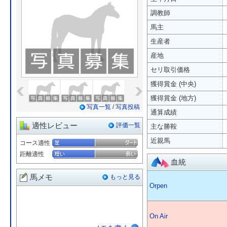
調教師
馬主
生産者
産地
セリ取引価格
«
»
獲得賞金 (中央)
獲得賞金 (地方)
写真一覧
/
写真投稿
通算成績
適性レビュー
評価一覧
主な勝鞍
近親馬
コース適性
距離適性
血統
馬メモ
もっと見る
Orpen
On Air