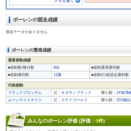
メモを書く
ポーレンの競走成績
競走データがありません
ポーレンの繁殖成績
通算産駒成績
■産駒数/種付数
8頭
■産駒重賞勝利数
■産駒勝利数
11勝
■産駒G1級競走勝利数
代表産駒
ブラックブロッサム
父：
キタサンブラック
勝ち鞍：
24'保津
ムーンライトナイト
父：
ステイゴールド
勝ち鞍：
20'3
みんなのポーレン評価 (評価：
0
件)