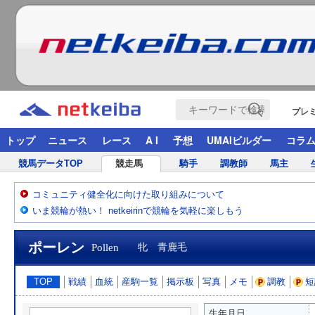
プレ
トップ
ニュース
レース
A I
予想
UMAIビルダー
コラ
競馬データTOP
競走馬
騎手
調教師
馬主
コミュニティ健全化に向けた取り組みについて
いま競輪が熱い！ netkeirinで競輪を気軽に楽しもう
ポーレン
Pollen
牝 青鹿毛
TOP
戦績
血統
産駒一覧
掲示板
写真
メモ
調教
短
生年月日