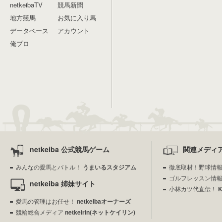
netkeibaTV
競馬新聞
地方競馬
お気に入り馬
データベース
アカウント
俺プロ
netkeiba 公式競馬ゲーム
関連メディ
みんなの愛馬とバトル！
うまいるスタジアム
徹底取材！野球情
ゴルフレッスン情
netkeiba 姉妹サイト
小林カツ代直伝！
愛馬の管理はお任せ！
netkeibaオーナーズ
競輪総合メディア
netkeirin(ネットケイリン)