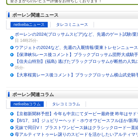
皆さまからのレビュー評価をお待ちしております！
ポーレン関連ニュース
netkeibaニュース
タレコミニュース
ポーレンの2024(ブロッサムスピア)など、先週のゲート試験/
日 14時25分-
ウアジェトの2024など、先週の入厩情報/栗東トレセンニュース
【保津峡Sレース後コメント】ブラックブロッサム団野大成騎
【信夫山特別】(福島) 逃げたブラックブロッサムが断然の人気
05分-
【大寒桜賞レース後コメント】ブラックブロッサム横山武史騎
ポーレン関連コラム
netkeibaコラム
タレコミコラム
【京都新聞杯予想】今年も中京にてダービー最終便 昨年はサド
【8/17、18】ジュビリーヘッド・ホウオウピースフルほか/新
兄妹で同日V！ ブラストワンピース妹はクラシックロード一直線
母アルティマトゥーレ譲りのスピードを活かしたいアルティマ