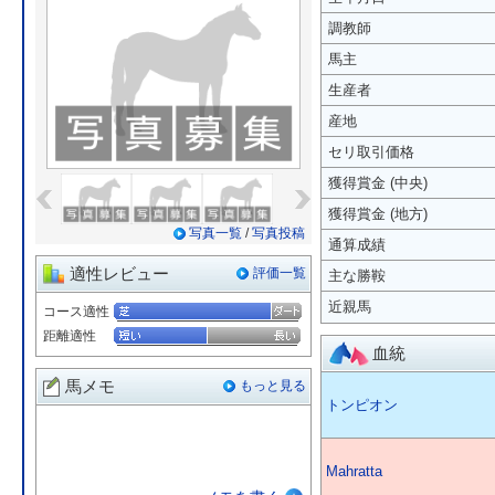
調教師
馬主
生産者
産地
セリ取引価格
«
»
獲得賞金 (中央)
獲得賞金 (地方)
写真一覧
/
写真投稿
通算成績
適性レビュー
評価一覧
主な勝鞍
近親馬
コース適性
距離適性
血統
馬メモ
もっと見る
トンピオン
Mahratta