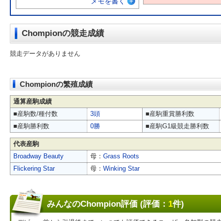
メモを書く
Chompionの競走成績
競走データがありません
Chompionの繁殖成績
通算産駒成績
■産駒数/種付数
3頭
■産駒重賞勝利数
■産駒勝利数
0勝
■産駒G1級競走勝利数
代表産駒
Broadway Beauty
母：
Grass Roots
Flickering Star
母：
Winking Star
みんなのChompion評価 (評価：
1
件)