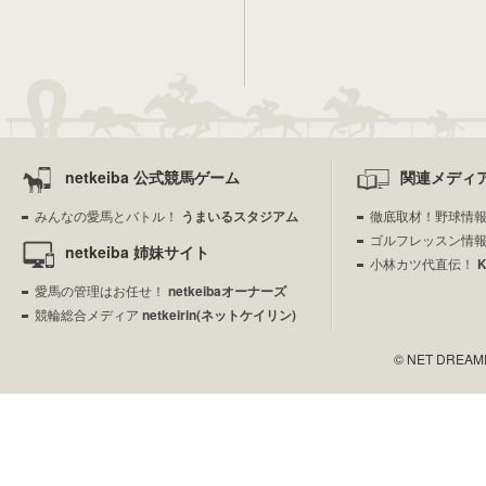
netkeiba 公式競馬ゲーム
関連メディ
みんなの愛馬とバトル！
うまいるスタジアム
徹底取材！野球情
ゴルフレッスン情
netkeiba 姉妹サイト
小林カツ代直伝！
愛馬の管理はお任せ！
netkeibaオーナーズ
競輪総合メディア
netkeirin(ネットケイリン)
© NET DREAMERS