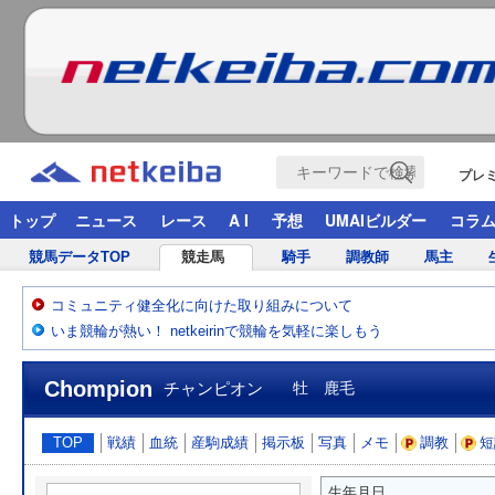
プレ
トップ
ニュース
レース
A I
予想
UMAIビルダー
コラ
競馬データTOP
競走馬
騎手
調教師
馬主
コミュニティ健全化に向けた取り組みについて
いま競輪が熱い！ netkeirinで競輪を気軽に楽しもう
Chompion
チャンピオン
牡 鹿毛
TOP
戦績
血統
産駒成績
掲示板
写真
メモ
調教
短
生年月日