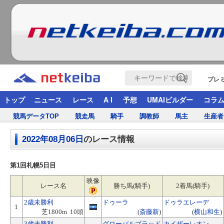
プレ
トップ
ニュース
レース
A I
予想
UMAIビルダー
コラ
競馬データTOP
競走馬
騎手
調教師
馬主
生産者
2022年08月06日
のレース情報
第1回札幌5日目
映像
レース名
勝ち馬(騎手)
2着馬(騎手)
2歳未勝利
ドゥーラ
ドゥラエレーデ
1
芝1800m 10頭
(
斎藤新
)
(
横山和生
)
3歳未勝利
グローバルブラッド
カイザーレオン