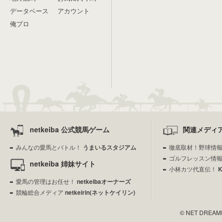
データベース
アカウント
俺プロ
netkeiba 公式競馬ゲーム
関連メディ
みんなの愛馬とバトル！
うまいるスタジアム
徹底取材！野球情
ゴルフレッスン情
netkeiba 姉妹サイト
小林カツ代直伝！
愛馬の管理はお任せ！
netkeibaオーナーズ
競輪総合メディア
netkeirin(ネットケイリン)
© NET DREAMERS