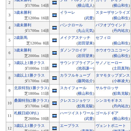
2
ダ1700m 14頭
(
横山琉人
)
(
横山和生
)
3歳未勝利
イラーレ
スターザサンライズ
3
芝1200m 16頭
(
武豊
)
(
横山和生
)
3歳未勝利
バンクロール
パフオブウインド
4
ダ1700m 14頭
(
丸山元気
)
(
丹内祐次
)
2歳新馬
メイクアスナッチ
セフィロ
5
芝1200m 8頭
(
岩田望来
)
(
横山和生
)
3歳未勝利
ダノンフロイデ
ホウオウユニコーン
6
芝2000m 16頭
(
岩田望来
)
(
横山和生
)
3歳以上1勝クラス
サウンドブライアン
サノノヒーロー
7
ダ1000m 11頭
(
池添謙一
)
(
土田真翔
)
3歳以上1勝クラス
カラフルキューブ
タマモタップダンス
8
ダ1700m 14頭
(
藤岡佑介
)
(
小林凌大
)
北辰特別(1勝クラス)
スカイフォール
サルサロッサ
9
芝1800m 11頭
(
横山和生
)
(
鮫島克駿
)
桑園特別(2勝クラス)
クレスコジョケツ
シンヨモギネス
10
ダ1700m 14頭
(
鮫島克駿
)
(
丹内祐次
)
札幌日経OP(L)
ハーツイストワール
ゴールドギア
11
芝2600m 10頭
(
武豊
)
(
横山和生
)
3歳以上1勝クラス
エープラス
ヴェントボニート
12