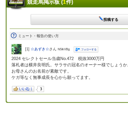
競走馬掲示板 (
1
件)
投稿する
ミュート・報告の使い方
[1]
☆あずき☆
さん
N5lkVBg
フォローする
2024 セレクトセール当歳No.472 税抜3000万円
落札者は横井良明氏。サラサの冠名のオーナー様でしょうか
お母さんのお名前が素敵です。
ケガ等なく無事成長を心から願ってます。
3