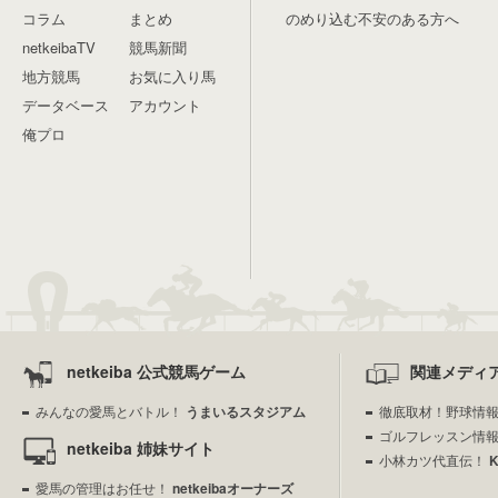
コラム
まとめ
のめり込む不安のある方へ
netkeibaTV
競馬新聞
地方競馬
お気に入り馬
データベース
アカウント
俺プロ
netkeiba 公式競馬ゲーム
関連メディ
みんなの愛馬とバトル！
うまいるスタジアム
徹底取材！野球情
ゴルフレッスン情
netkeiba 姉妹サイト
小林カツ代直伝！
愛馬の管理はお任せ！
netkeibaオーナーズ