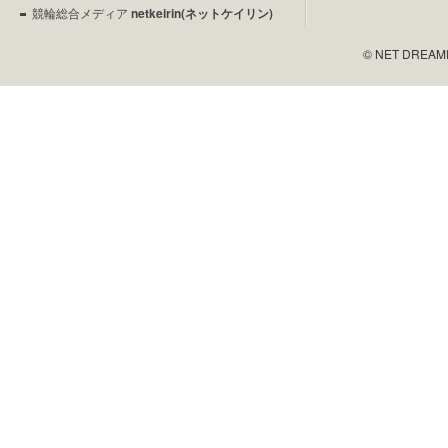
競輪総合メディア
netkeirin(ネットケイリン)
© NET DREAMERS