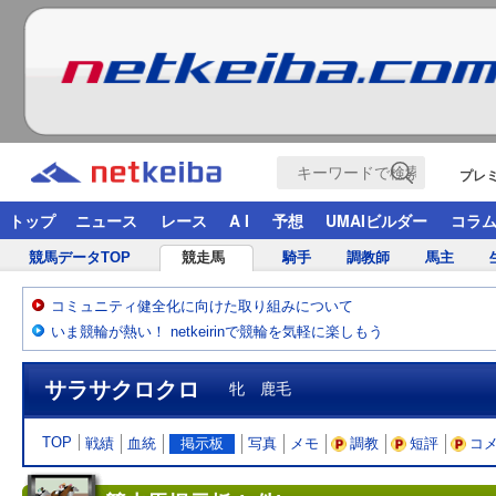
プレ
トップ
ニュース
レース
A I
予想
UMAIビルダー
コラ
競馬データTOP
競走馬
騎手
調教師
馬主
コミュニティ健全化に向けた取り組みについて
いま競輪が熱い！ netkeirinで競輪を気軽に楽しもう
サラサクロクロ
牝 鹿毛
TOP
戦績
血統
掲示板
写真
メモ
調教
短評
コ