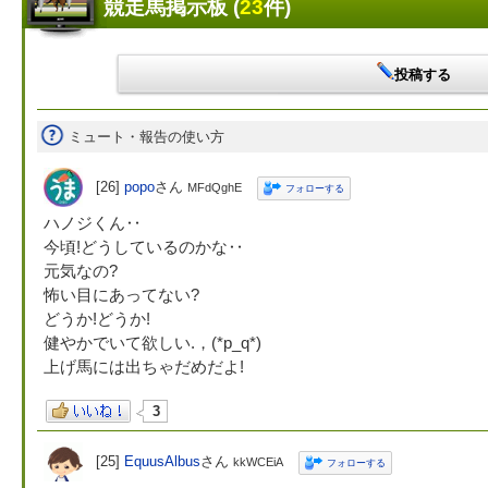
競走馬掲示板 (
23
件)
投稿する
ミュート・報告の使い方
[26]
popo
さん
MFdQghE
フォローする
ハノジくん‥
今頃!どうしているのかな‥
元気なの?
怖い目にあってない?
どうか!どうか!
健やかでいて欲しい.，(*p_q*)
上げ馬には出ちゃだめだよ!
3
[25]
EquusAlbus
さん
kkWCEiA
フォローする