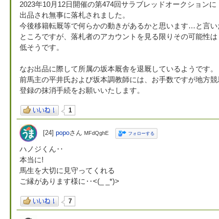
2023年10月12日開催の第474回サラブレッドオークションに
出品され無事に落札されました。
今後移籍転厩等で何らかの動きがあるかと思います…と言い
ところですが、落札者のアカウントを見る限りその可能性は
低そうです。
なお出品に際して所属の坂本厩舎を退厩しているようです。
前馬主の平井氏および坂本調教師には、お手数ですが地方競
登録の抹消手続をお願いいたします。
1
[24]
popo
さん
MFdQghE
フォローする
ハノジくん‥
本当に!
馬生を大切に見守ってくれる
ご縁があります様に‥<(_ _*)>
7