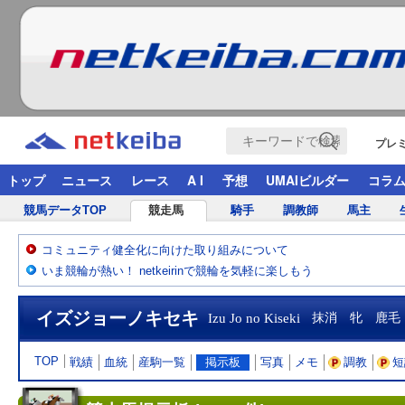
プレ
トップ
ニュース
レース
A I
予想
UMAIビルダー
コラ
競馬データTOP
競走馬
騎手
調教師
馬主
コミュニティ健全化に向けた取り組みについて
いま競輪が熱い！ netkeirinで競輪を気軽に楽しもう
イズジョーノキセキ
Izu Jo no Kiseki
抹消 牝 鹿毛
TOP
戦績
血統
産駒一覧
掲示板
写真
メモ
調教
短