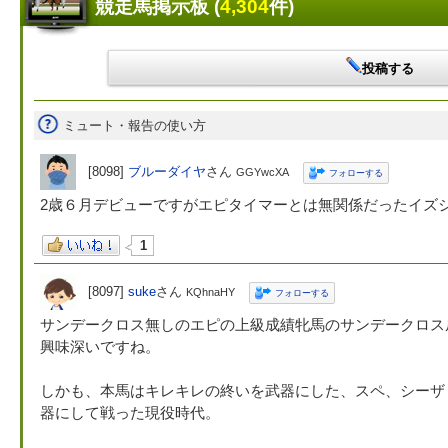
競走馬掲示板 (
4,304
件)
投稿する
ミュート・報告の使い方
[8098]
ブルーダイヤ
さん
GGYwcXA
フォローする
2歳６月デビューですがエピタイマーとは無関係だったイズ
1
[8097]
suke
さん
KQhnaHY
フォローする
サンデークロス無しのエピの上級成績牝馬のサンデークロス
興味深いですね。
しかも、本馬はキレキレの終いを武器にした、スペ、シーザ
器にして戦った現役時代。