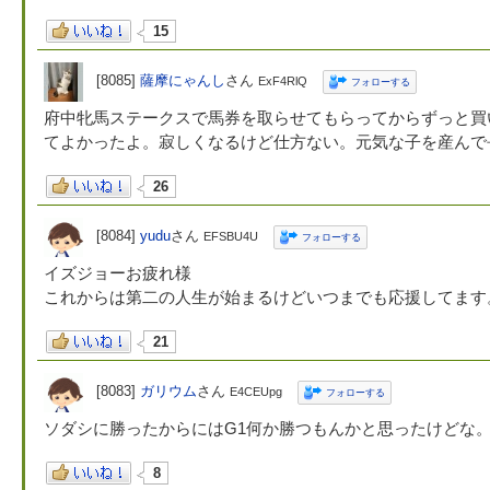
15
[8085]
薩摩にゃんし
さん
ExF4RlQ
フォローする
府中牝馬ステークスで馬券を取らせてもらってからずっと買
てよかったよ。寂しくなるけど仕方ない。元気な子を産んで
26
[8084]
yudu
さん
EFSBU4U
フォローする
イズジョーお疲れ様
これからは第二の人生が始まるけどいつまでも応援してます
21
[8083]
ガリウム
さん
E4CEUpg
フォローする
ソダシに勝ったからにはG1何か勝つもんかと思ったけどな
8