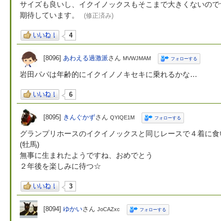
サイズも良いし、イクイノックスもそこまで大きくないので
期待しています。
(修正済み)
4
[8096]
あわえる過激派
さん
MVWJMAM
フォローする
岩田パパは年齢的にイクイノノキセキに乗れるかな…
6
[8095]
きんぐかず
さん
QYIQE1M
フォローする
グランプリホースのイクイノックスと同じレースで４着に食
(牡馬)
無事に生まれたようですね、おめでとう
２年後を楽しみに待つ☆
3
[8094]
ゆかい
さん
JoCAZxc
フォローする