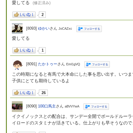
愛してる
(修正済み)
2
[8093]
ゆかい
さん
JoCAZxc
フォローする
愛してる
1
[8091]
たかトゥー
さん
EmI1gVQ
フォローする
この時期になると有馬で大本命にした事を思い出す。いつま
子供にとても期待しているよ
26
[8090]
100口馬主
さん
aBVVYwA
フォローする
イクイノックスとの配合は、サンデー全開でボールドルーラ
イロードのスタミナが活きている。仕上がりも早そうなので