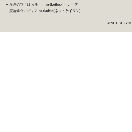
愛馬の管理はお任せ！
netkeibaオーナーズ
競輪総合メディア
netkeirin(ネットケイリン)
© NET DREAMERS