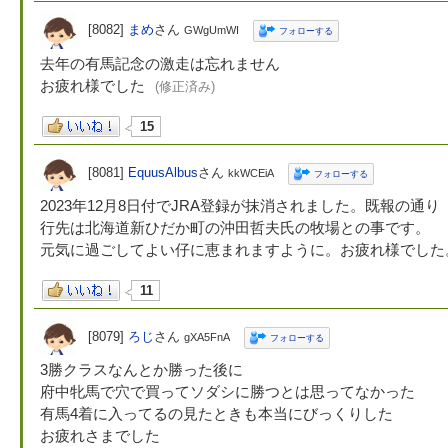
[8082]
まめ
さん
GWgUmWI
フォローする
去年の有馬記念の激走は忘れません
お疲れ様でした
(修正済み)
15
[8081]
EquusAlbus
さん
kkWCEiA
フォローする
2023年12月8日付でJRA登録が抹消されました。既報の通り
行先は北海道新ひだか町の沖田哲夫氏の牧場との事です。
元気に過ごしてよい仔に恵まれますように。お疲れ様でした
11
[8079]
ろじ
さん
gXA5FnA
フォローする
3勝クラスなんとか勝った後に
府中牝馬で穴で買ってソダシに勝つとは思ってなかった
有馬4着に入ってるの見たときも本当にびっくりした
お疲れさまでした