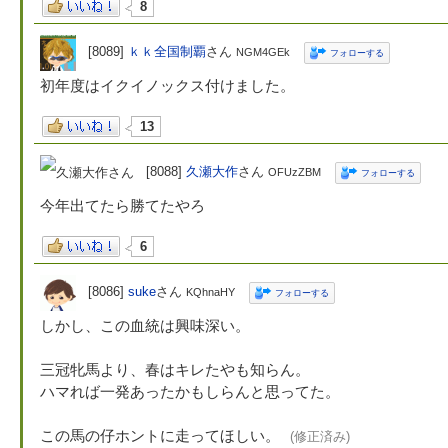
8
[8089]
ｋｋ全国制覇
さん
NGM4GEk
フォローする
初年度はイクイノックス付けました。
13
[8088]
久瀬大作
さん
OFUzZBM
フォローする
今年出てたら勝てたやろ
6
[8086]
suke
さん
KQhnaHY
フォローする
しかし、この血統は興味深い。
三冠牝馬より、春はキレたやも知らん。
ハマれば一発あったかもしらんと思ってた。
この馬の仔ホントに走ってほしい。
(修正済み)