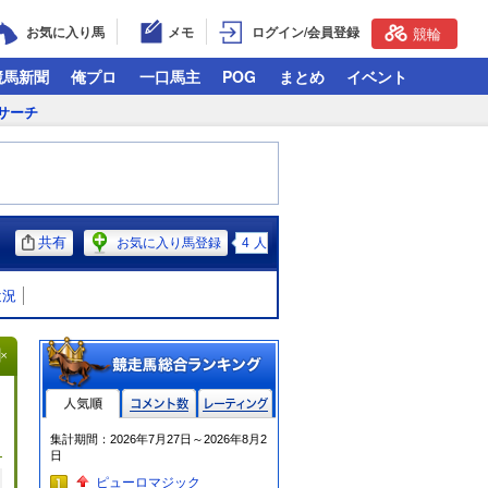
お気に入り馬
メモ
ログイン/会員登録
競輪
競馬新聞
俺プロ
一口馬主
POG
まとめ
イベント
サーチ
共有
お気に入り馬登録
4
人
近況
人気順
コメント数
レーティン
集計期間：2026年7月27日～2026年8月2
グ
日
ピューロマジック