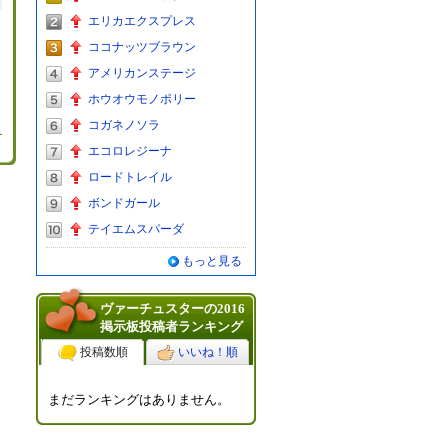
エリカエクスプレス
ココナッツブラウン
アメリカンステージ
ホウオウモノポリー
コガネノソラ
エコロレジーナ
ロードトレイル
ボンドガール
テイエムスパーダ
もっと見る
ヴァーチュスターの2016
掲示板投稿者ランキング
投稿数順
いいね！順
まだランキングはありません。