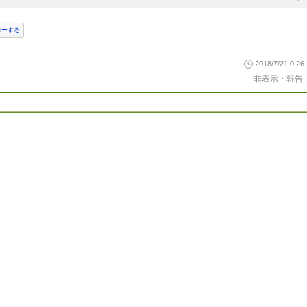
ローする
2018/7/21 0:26
非表示・報告