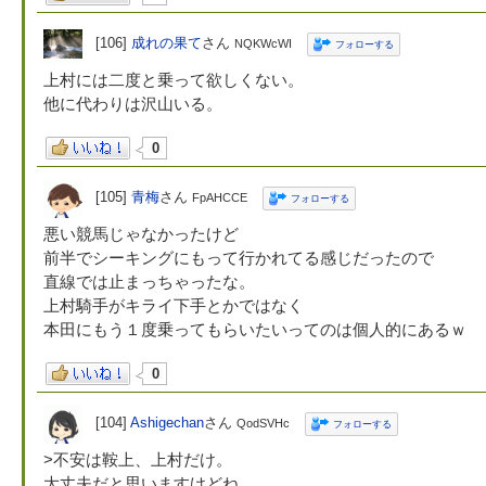
[106]
成れの果て
さん
NQKWcWI
フォローする
上村には二度と乗って欲しくない。
他に代わりは沢山いる。
0
[105]
青梅
さん
FpAHCCE
フォローする
悪い競馬じゃなかったけど
前半でシーキングにもって行かれてる感じだったので
直線では止まっちゃったな。
上村騎手がキライ下手とかではなく
本田にもう１度乗ってもらいたいってのは個人的にあるｗ
0
[104]
Ashigechan
さん
QodSVHc
フォローする
>不安は鞍上、上村だけ。
大丈夫だと思いますけどね。