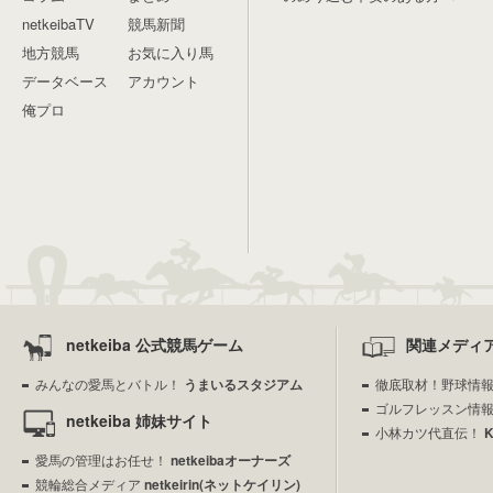
netkeibaTV
競馬新聞
地方競馬
お気に入り馬
データベース
アカウント
俺プロ
netkeiba 公式競馬ゲーム
関連メディ
みんなの愛馬とバトル！
うまいるスタジアム
徹底取材！野球情
ゴルフレッスン情
netkeiba 姉妹サイト
小林カツ代直伝！
愛馬の管理はお任せ！
netkeibaオーナーズ
競輪総合メディア
netkeirin(ネットケイリン)