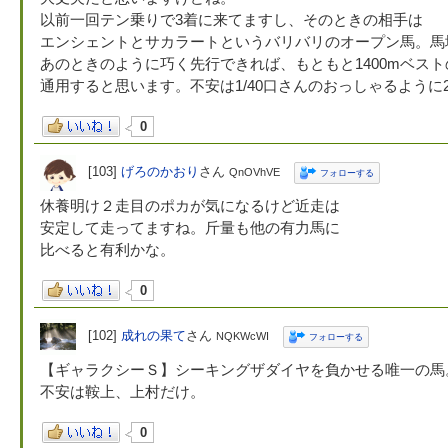
以前一回テン乗りで3着に来てますし、そのときの相手は
エンシェントとサカラートというバリバリのオープン馬。馬
あのときのように巧く先行できれば、もともと1400mベス
通用すると思います。不安は1/40口さんのおっしゃるよう
0
[103]
げろのかおり
さん
QnOVhVE
フォローする
休養明け２走目のポカが気になるけど近走は
安定して走ってますね。斤量も他の有力馬に
比べると有利かな。
0
[102]
成れの果て
さん
NQKWcWI
フォローする
【ギャラクシーＳ】シーキングザダイヤを負かせる唯一の馬
不安は鞍上、上村だけ。
0