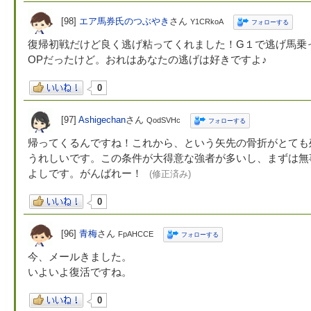
[98]
エア馬券氏のつぶやき
さん
Y1CRkoA
フォローする
復帰初戦だけど良く逃げ粘ってくれました！G１で逃げ馬乗
OPだったけど。おれはあなたの逃げは好きですよ♪
0
[97]
Ashigechan
さん
QodSVHc
フォローする
帰ってくるんですね！これから、という矢先の骨折がとても
うれしいです。この条件が大得意な強者が多いし、まずは無
よしです。がんばれー！
(修正済み)
0
[96]
青梅
さん
FpAHCCE
フォローする
今、メールきました。
いよいよ復活ですね。
0