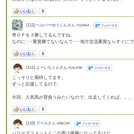
0
[112]
ヘルパーゆうくん
さん
YzQ4lxA
フォローする
準ＯＰを３勝してるんですね。
なのに･･･重賞勝てないなんて･･･地方交流重賞ならすぐに
0
[111]
よーいちくん
さん
KUlxJHM
フォローする
こっそりと期待してます。
ずっと応援してるので。
今回、人気馬が背負うみたいなので。出走してくれば。。。
0
[110]
グール
さん
NSKCdlY
フォローする
ハリーズコメットとこの馬は後藤になってるけど、