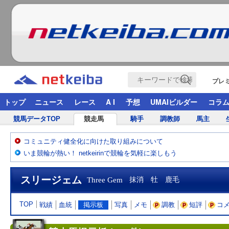
プレ
トップ
ニュース
レース
A I
予想
UMAIビルダー
コラ
競馬データTOP
競走馬
騎手
調教師
馬主
コミュニティ健全化に向けた取り組みについて
いま競輪が熱い！ netkeirinで競輪を気軽に楽しもう
スリージェム
Three Gem
抹消 牡 鹿毛
TOP
戦績
血統
掲示板
写真
メモ
調教
短評
コ