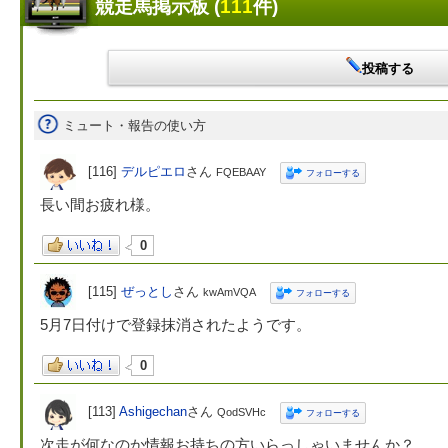
競走馬掲示板 (
111
件)
投稿する
ミュート・報告の使い方
[116]
デルピエロ
さん
FQEBAAY
フォローする
長い間お疲れ様。
0
[115]
ぜっとし
さん
kwAmVQA
フォローする
5月7日付けで登録抹消されたようです。
0
[113]
Ashigechan
さん
QodSVHc
フォローする
次走が何なのか情報お持ちの方いらっしゃいませんか？