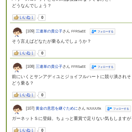
どうなんでしょう？
0
[109]
三連単の貴公子
さん
FFRSaEE
フォローする
そう言えばどなたが乗るんでしょうか？
0
[108]
三連単の貴公子
さん
FFRSaEE
フォローする
前にいくとサンアディユとジョイフルハートに競り潰されそ
どう乗る？
0
[107]
黄金の意思を継ぐために
さん
NJUUU5k
フォローする
ガーネットＳに登録。ちょっと重賞で足りない気もしますが
0